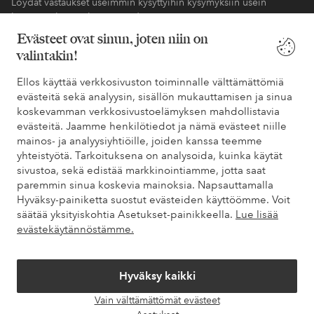
Löydät vastaukset useimmin kysyttyihin kysymyksiin usein
kysytyistä kysymyksistä. Löydät myös tietoa siitä, miten voit ottaa
meihin yhteyttä.
Evästeet ovat sinun, joten niin on
valintakin!
Asiakaspalvelu
Tilaukset
Maksutavat
Toim
Ellos käyttää verkkosivuston toiminnalle välttämättömiä
evästeitä sekä analyysin, sisällön mukauttamisen ja sinua
koskevamman verkkosivustoelämyksen mahdollistavia
Omat sivut
evästeitä. Jaamme henkilötiedot ja nämä evästeet niille
mainos- ja analyysiyhtiöille, joiden kanssa teemme
yhteistyötä. Tarkoituksena on analysoida, kuinka käytät
Tietoa Elloksesta
sivustoa, sekä edistää markkinointiamme, jotta saat
paremmin sinua koskevia mainoksia. Napsauttamalla
Hyväksy-painiketta suostut evästeiden käyttöömme. Voit
Palvelumme
säätää yksityiskohtia Asetukset-painikkeella.
Lue lisää
evästekäytännöstämme.
Ehdot
Hyväksy kaikki
Ystävät
Vain välttämättömät evästeet
Avaa