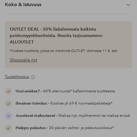
Koko & Istuvuus
OUTLET DEAL - 30% lisäalennusta kaikista
poistomyyntituotteista. Ilmoita tarjousnumero:
ALLOUTLET
*Koskee tuotteita, joissa on merkintä OUTLET. Voimassa 11.8. asti.
Shoppaile nyt
Tuoteilmoitus
Uusi asiakas?
– 40% alennusta* kalleimmasta tuotteesta
Ilmainen toimitus
– Koskee yli 69 € normaalipaketteja*
Joustavat maksutavat
– Maksa nyt, myöhemmin tai maksa erissä
Helppo palautus
– 30 päivän vaihto- ja palautusoikeus*