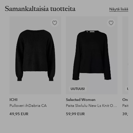
Samankaltaisia tuotteita
Näytä lisää
Lisää
Lisää
suosikkeihin
suosikkeihin
UUTUUS!
UU
ICHI
Selected Women
Only
Pulloveri ihDabria CA
Paita Slwlulu New Ls Knit O-Neck
49,95 EUR
59,99 EUR
39,99