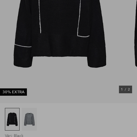
1
/
2
30% EXTRA
Väri: Black