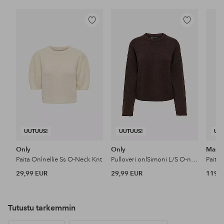
Lisää
Lisää
suosikkeihin
suosikkeihin
UUTUUS!
UUTUUS!
UU
Only
Only
Masai
Paita Onlnellie Ss O-Neck Knt
Pulloveri onlSimoni L/S O-neck Knt N
Paita
29,99 EUR
29,99 EUR
119 
Tutustu tarkemmin