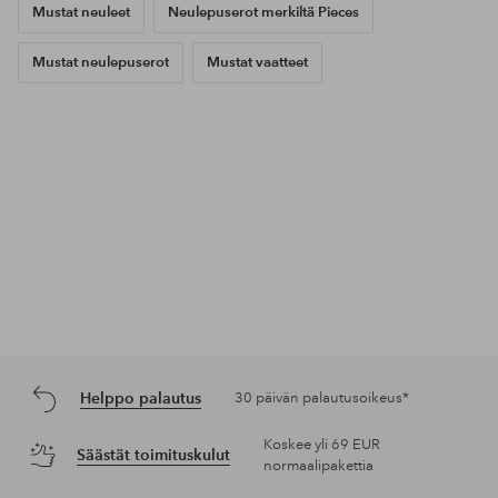
Mustat neuleet
Neulepuserot merkiltä Pieces
Mustat neulepuserot
Mustat vaatteet
Helppo palautus
30 päivän palautusoikeus*
Koskee yli 69 EUR
Säästät toimituskulut
normaalipakettia