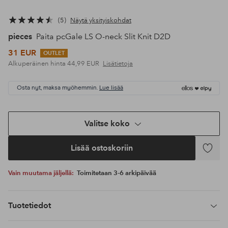
5
Näytä yksityiskohdat
pieces
Paita pcGale LS O-neck Slit Knit D2D
31 EUR
OUTLET
Alkuperäinen hinta
44,99 EUR
Lisätietoja
Osta nyt, maksa myöhemmin.
Lue lisää
Valitse koko
Lisää ostoskoriin
Lisää
suosikke
Vain muutama jäljellä:
Toimitetaan 3-6 arkipäivää
Tuotetiedot