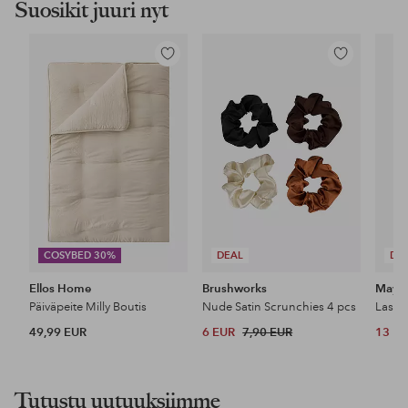
Suosikit juuri nyt
Lisää
Lisää
suosikkeihin
suosikkeihin
COSYBED 30%
DEAL
DE
Ellos Home
Brushworks
Maybe
Päiväpeite Milly Boutis
Nude Satin Scrunchies 4 pcs
49,99 EUR
6 EUR
7,90 EUR
13 E
Tutustu uutuuksiimme