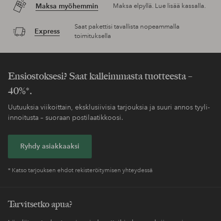
Maksa myöhemmin
Maksa elpyllä. Lue lisää kassalla.
Saat pakettisi tavallista nopeammalla
Express
toimituksella
Ensiostoksesi? Saat kalleimmasta tuotteesta –
40%*.
Uutuuksia viikoittain, eksklusiivisia tarjouksia ja suuri annos tyyli-
innoitusta – suoraan postilaatikkoosi.
Ryhdy asiakkaaksi
* Katso tarjouksen ehdot rekisteröitymisen yhteydessä
Tarvitsetko apua?