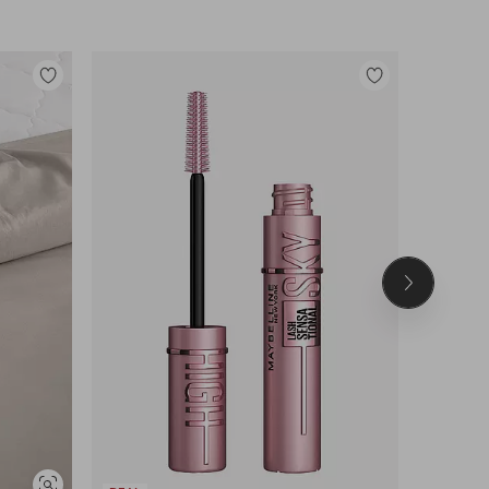
Lisää
Lisää
suosikkeihin
suosikkeihin
Seuraava
tuote