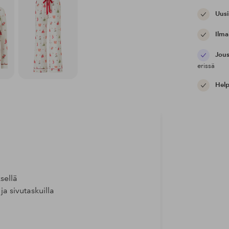
Uusi
Ilma
Jous
erissä
Help
sellä
ja sivutaskuilla