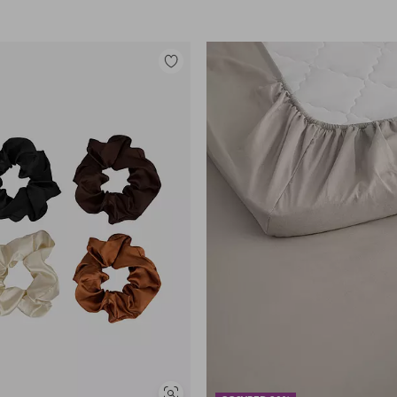
Lisää
suosikkeihin