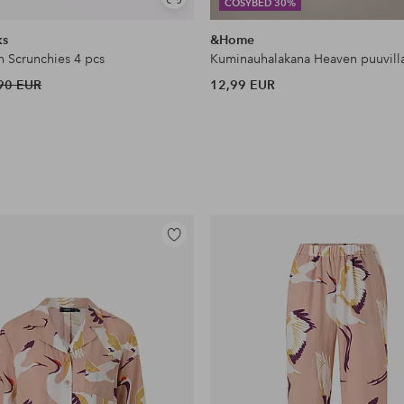
Näytä
COSYBED 30%
samankaltaisia
ks
&Home
n Scrunchies 4 pcs
Kuminauhalakana Heaven puuvill
90 EUR
12,99 EUR
Lisää
suosikkeihin