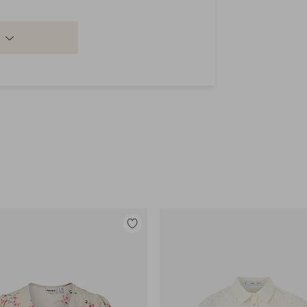
Lisää
suosikkeihin