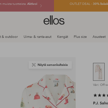
 muista tuotteista.
Aktivoi
OUTLET DEAL -
30% lisäal
Ellos-
logo
–
siirry
t & outdoor
Uima- & ranta-asut
Kengät
Plus size
Asusteet
aloitussivulle
Näytä samankaltaisia
Väri: Off-w
P.J. Sal