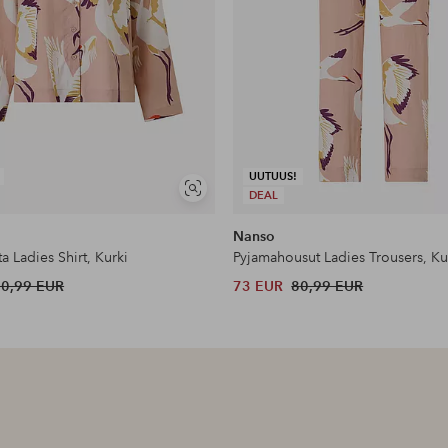
UUTUUS!
Näytä
DEAL
samankaltaisia
Nanso
a Ladies Shirt, Kurki
Pyjamahousut Ladies Trousers, Ku
80,99 EUR
73 EUR
80,99 EUR