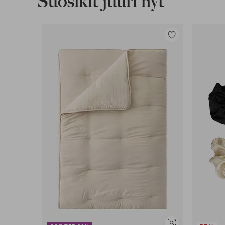
Suosikit juuri nyt
Lisää
suosikkeihin