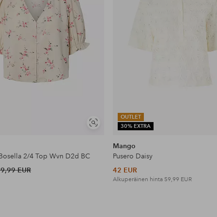
OUTLET
Näytä
30% EXTRA
samankaltaisia
Mango
Bosella 2/4 Top Wvn D2d BC
Pusero Daisy
39,99 EUR
42 EUR
Alkuperäinen hinta
59,99 EUR