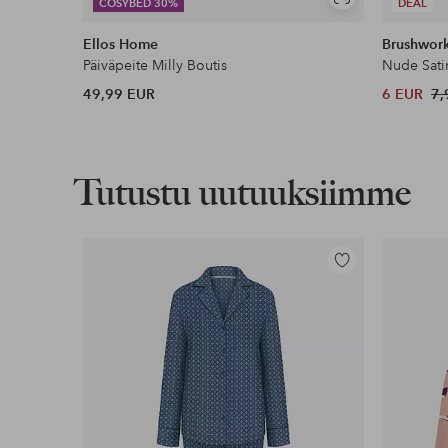
Näytä
COSYBED 30%
DEAL
samankaltaisia
Ellos Home
Brushwor
Päiväpeite Milly Boutis
Nude Sati
49,99 EUR
6 EUR
7,
Tutustu uutuuksiimme
Lisää
suosikkeihin