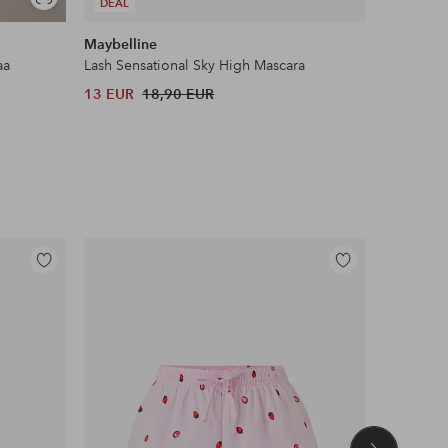
Näytä
DEAL
DEAL
samankaltaisia
Maybelline
Ellos Ho
aa
Lash Sensational Sky High Mascara
Liukueste
13 EUR
18,90 EUR
11 EUR
Lisää
Lisää
suosikkeihin
suosikkeihin