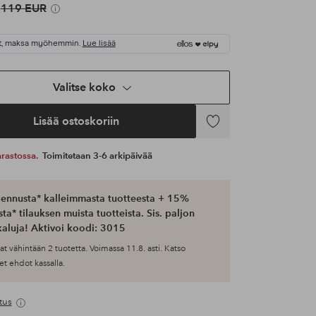
119 EUR
t, maksa myöhemmin.
Lue lisää
Valitse koko
Lisää ostoskoriin
Lisää
suosikkeihin
 varastossa.
Toimitetaan 3-6 arkipäivää
ennusta* kalleimmasta tuotteesta + 15%
ta* tilauksen muista tuotteista. Sis. paljon
aluja! Aktivoi koodi: 3015
at vähintään 2 tuotetta. Voimassa 11.8. asti. Katso
et ehdot kassalla.
tus