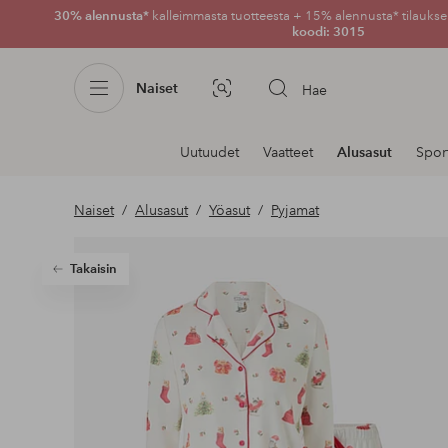
30% alennusta*
kalleimmasta tuotteesta + 15% alennusta* tilauksen
koodi: 3015
Naiset
Hae
Kuvahaku
Navigointi
Uutuudet
Vaatteet
Alusasut
Spor
osastoilla
Naiset
Alusasut
Yöasut
Pyjamat
Takaisin