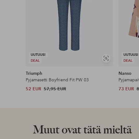
UUTUUS!
UUTUUS!
Näytä
DEAL
DEAL
samankaltaisia
Triumph
Nanso
Pyjamasetti Boyfriend Fit PW 03
Pyjamapait
52 EUR
57,95 EUR
73 EUR
Muut ovat tätä mieltä