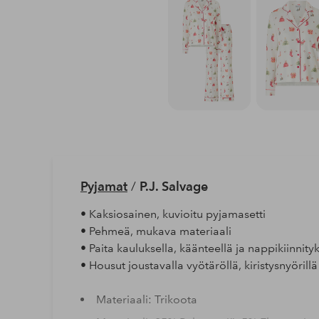
Pyjamat
/
P.J. Salvage
• Kaksiosainen, kuvioitu pyjamasetti
• Pehmeä, mukava materiaali
• Paita kauluksella, käänteellä ja nappikiinnityk
• Housut joustavalla vyötäröllä, kiristysnyörillä 
Materiaali: Trikoota