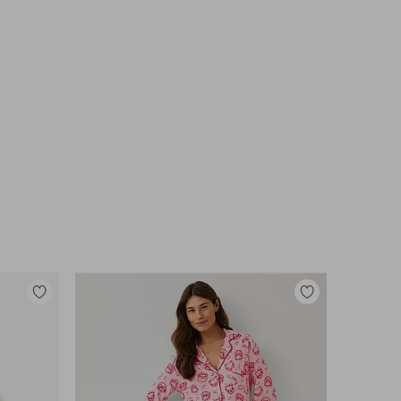
Lisää
Lisää
suosikkeihin
suosikkeihin