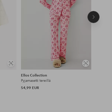
Seuraava
tuote
Näytä
Näytä
samankaltaisia
samankaltaisia
Ellos Collection
Hést
Pyjamasetti tereillä
Paita Scarl
54,99 EUR
159 EUR