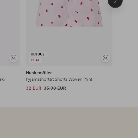
Seuraava
tuote
UUTUUS!
Näytä
Näytä
DEAL
UUTUUS!
samankaltaisia
samankaltaisia
Hunkemöller
Ellos Col
rki
Pyjamashortsit Shorts Woven Print
Pyjamasetti
32 EUR
35,90 EUR
49,99 EU