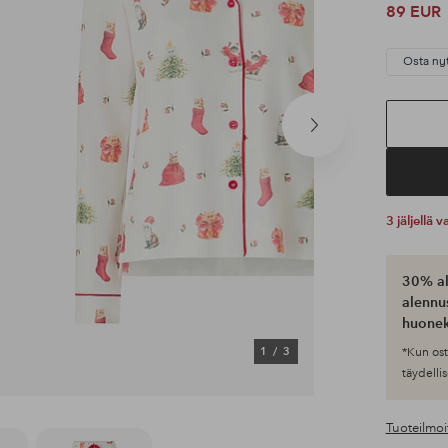
89 EUR
Osta ny
Seuraava
tuote
3 jäljellä
30% al
alennus
huonek
1
/
3
*Kun ost
täydellis
Tuoteilmoi