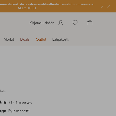
ennusta kaikista poistomyyntituotteista.
Ilmoita tarjousnumero:
Sulje
ALLOUTLET
Siirry
Kirjaudu sisään
merkittyihin
Siirry
suosikkituotteisiin
ostoskoriin
Merkit
Deals
Outlet
Lahjakortti
hite
1
1 arvostelu
vage
Pyjamasetti