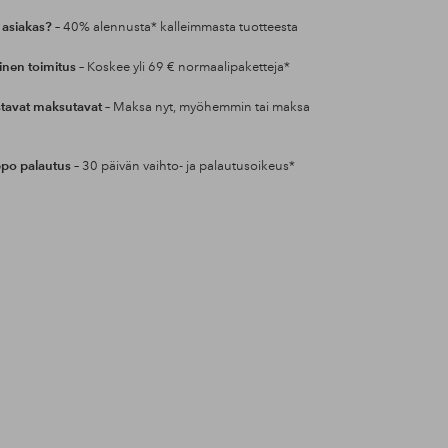
 asiakas?
– 40% alennusta* kalleimmasta tuotteesta
inen toimitus
– Koskee yli 69 € normaalipaketteja*
tavat maksutavat
– Maksa nyt, myöhemmin tai maksa
po palautus
– 30 päivän vaihto- ja palautusoikeus*