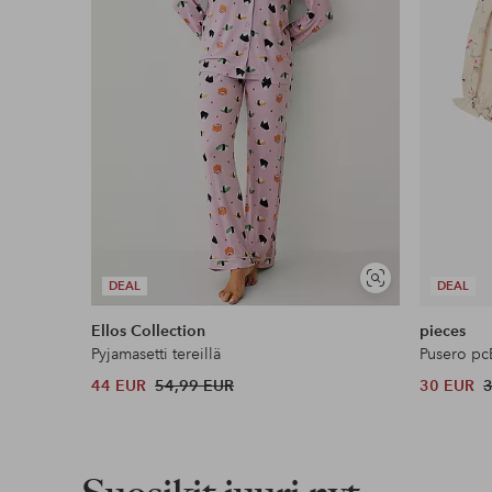
Näytä
DEAL
DEAL
samankaltaisia
Ellos Collection
pieces
Pyjamasetti tereillä
Pusero pc
44 EUR
54,99 EUR
30 EUR