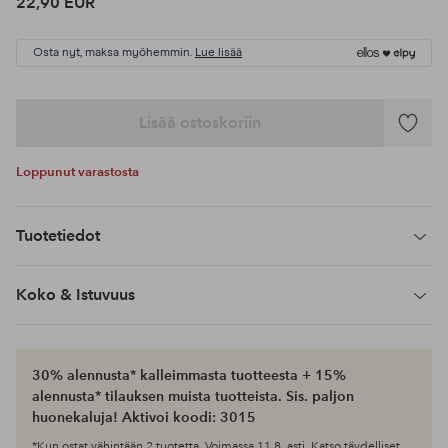
22,90 EUR
Osta nyt, maksa myöhemmin.
Lue lisää
Lisää ostoskoriin
Lisää
suosikke
Loppunut varastosta
Tuotetiedot
Koko & Istuvuus
30% alennusta* kalleimmasta tuotteesta + 15%
alennusta* tilauksen muista tuotteista. Sis. paljon
huonekaluja! Aktivoi koodi: 3015
*Kun ostat vähintään 2 tuotetta. Voimassa 11.8. asti. Katso täydelliset