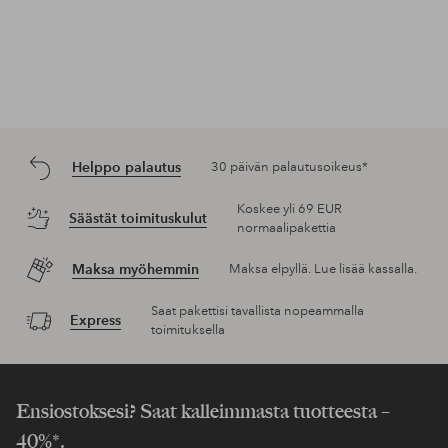
Helppo palautus
30 päivän palautusoikeus*
Koskee yli 69 EUR
Säästät toimituskulut
normaalipakettia
Maksa myöhemmin
Maksa elpyllä. Lue lisää kassalla.
Saat pakettisi tavallista nopeammalla
Express
toimituksella
Ensiostoksesi? Saat kalleimmasta tuotteesta –
40%*.