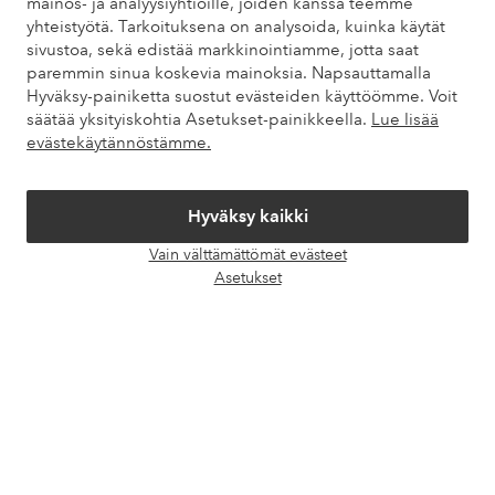
mainos- ja analyysiyhtiöille, joiden kanssa teemme
yhteistyötä. Tarkoituksena on analysoida, kuinka käytät
Tietoa Elloksesta
sivustoa, sekä edistää markkinointiamme, jotta saat
paremmin sinua koskevia mainoksia. Napsauttamalla
Hyväksy-painiketta suostut evästeiden käyttöömme. Voit
Palvelumme
säätää yksityiskohtia Asetukset-painikkeella.
Lue lisää
evästekäytännöstämme.
Ehdot
Hyväksy kaikki
Ystävät
Vain välttämättömät evästeet
Avaa
Asetukset
chat-
laati
Turvalliset maksut – maksa nyt tai erissä
Haluatko tietää
lisää maksuvaihtoehdoistamme
?
elpy
elpy