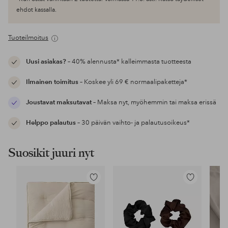
ehdot kassalla.
Tuoteilmoitus
Uusi asiakas?
– 40% alennusta* kalleimmasta tuotteesta
Ilmainen toimitus
– Koskee yli 69 € normaalipaketteja*
Joustavat maksutavat
– Maksa nyt, myöhemmin tai maksa erissä
Helppo palautus
– 30 päivän vaihto- ja palautusoikeus*
Suosikit juuri nyt
Lisää
Lisää
suosikkeihin
suosikkeihin