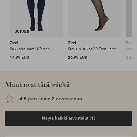
UUTUUS!
Zizzi
Zizzi
Bambo
Sukkahousut 100 den
Stay up-sukat 20 Den Lace
14,99 EUR
26,99 EUR
29,90
Muut ovat tätä mieltä
4.5
perustuen
2
arvosanaan
Näytä kaikki arvostelut (1)