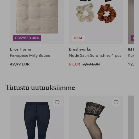
COSYBED 30%
DEAL
CO
Ellos Home
Brushworks
&Ho
Päiväpeite Milly Boutis
Nude Satin Scrunchies 4 pcs
49,99 EUR
6 EUR
7,90 EUR
12,99
Tutustu uutuuksiimme
Lisää
Lisää
suosikkeihin
suosikkeihin