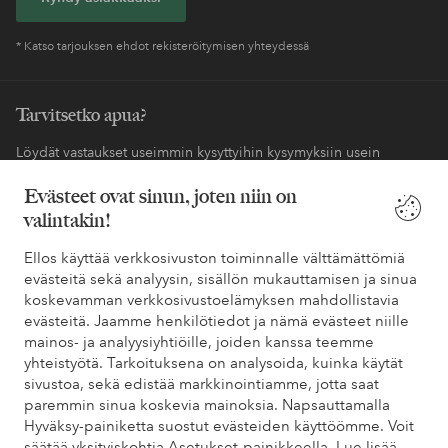
* Katso tarjouksen ehdot rekisteröitymisen yhteydessä
Tarvitsetko apua?
Löydät vastaukset useimmin kysyttyihin kysymyksiin usein
kysytyistä kysymyksistä. Löydät myös tietoa siitä, miten voit ottaa
Evästeet ovat sinun, joten niin on
meihin yhteyttä.
valintakin!
Asiakaspalvelu
Tilaukset
Maksutavat
Toim
Ellos käyttää verkkosivuston toiminnalle välttämättömiä
evästeitä sekä analyysin, sisällön mukauttamisen ja sinua
koskevamman verkkosivustoelämyksen mahdollistavia
evästeitä. Jaamme henkilötiedot ja nämä evästeet niille
Omat sivut
mainos- ja analyysiyhtiöille, joiden kanssa teemme
yhteistyötä. Tarkoituksena on analysoida, kuinka käytät
sivustoa, sekä edistää markkinointiamme, jotta saat
Tietoa Elloksesta
paremmin sinua koskevia mainoksia. Napsauttamalla
Hyväksy-painiketta suostut evästeiden käyttöömme. Voit
Palvelumme
säätää yksityiskohtia Asetukset-painikkeella.
Lue lisää