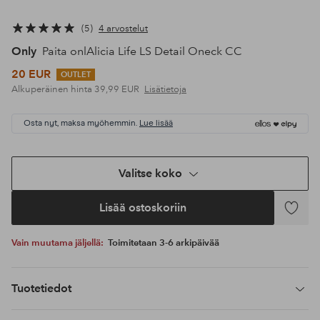
5
4 arvostelut
Only
Paita onlAlicia Life LS Detail Oneck CC
20 EUR
OUTLET
Alkuperäinen hinta
39,99 EUR
Lisätietoja
Osta nyt, maksa myöhemmin.
Lue lisää
Valitse koko
Lisää ostoskoriin
Lisää
suosikke
Vain muutama jäljellä:
Toimitetaan 3-6 arkipäivää
Tuotetiedot