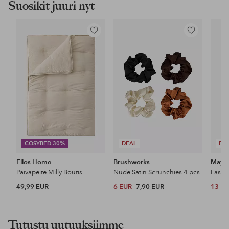
Suosikit juuri nyt
Lisää
Lisää
suosikkeihin
suosikkeihin
COSYBED 30%
DEAL
DE
Ellos Home
Brushworks
Maybe
Päiväpeite Milly Boutis
Nude Satin Scrunchies 4 pcs
49,99 EUR
6 EUR
7,90 EUR
13 E
Tutustu uutuuksiimme