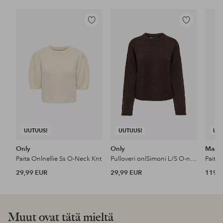
Lisää
Lisää
suosikkeihin
suosikkeihin
UUTUUS!
UUTUUS!
UU
Only
Only
Masai
Paita Onlnellie Ss O-Neck Knt
Pulloveri onlSimoni L/S O-neck Knt N
Paita
29,99 EUR
29,99 EUR
119 
Muut ovat tätä mieltä