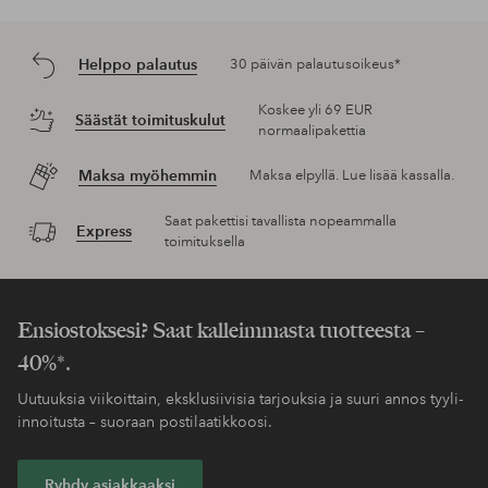
Helppo palautus
30 päivän palautusoikeus*
Koskee yli 69 EUR
Säästät toimituskulut
normaalipakettia
Maksa myöhemmin
Maksa elpyllä. Lue lisää kassalla.
Saat pakettisi tavallista nopeammalla
Express
toimituksella
Ensiostoksesi? Saat kalleimmasta tuotteesta –
40%*.
Uutuuksia viikoittain, eksklusiivisia tarjouksia ja suuri annos tyyli-
innoitusta – suoraan postilaatikkoosi.
Ryhdy asiakkaaksi