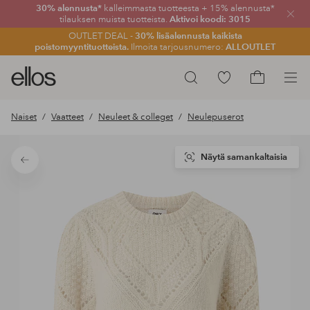
30% alennusta*
kalleimmasta tuotteesta + 15% alennusta*
Sulje
tilauksen muista tuotteista.
Aktivoi koodi: 3015
OUTLET DEAL -
30% lisäalennusta kaikista
poistomyyntituotteista.
Ilmoita tarjousnumero:
ALLOUTLET
Ellos-
Siirry
Hae
logo
merkittyihin
Siirry
–
suosikkituotteisiin
ostoskoriin
Naiset
Vaatteet
Neuleet & colleget
Neulepuserot
siirry
aloitussivulle
Näytä samankaltaisia
Takaisin