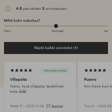
4.8
perustuen
5
arvosanaan
Miltä koko vaikuttaa?
Pieni
Normaali
Iso
Näytä kaikki arvostelut (4)
Vahvistettu ostaja
Villapaita
Pusero
Hieno, hyvä villapaita, täydellinen
Niin hieno kuin k
koko.👍🤗
Mette R —
2025-12-28
Tina H —
2025-04
Raportoi