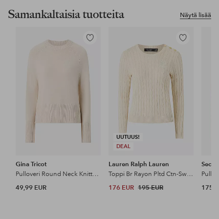
Samankaltaisia tuotteita
Näytä lisää
Lisää
Lisää
suosikkeihin
suosikkeihin
UUTUUS!
DEAL
Gina Tricot
Lauren Ralph Lauren
Secon
Pulloveri Round Neck Knitted Sweater
Toppi Br Rayon Pltd Ctn-Sweater-Pullover
Pullov
49,99 EUR
176 EUR
195 EUR
175 