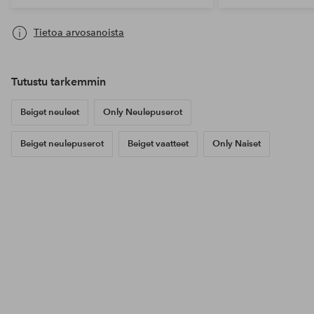
Tietoa arvosanoista
Tutustu tarkemmin
Beiget neuleet
Only Neulepuserot
Beiget neulepuserot
Beiget vaatteet
Only Naiset