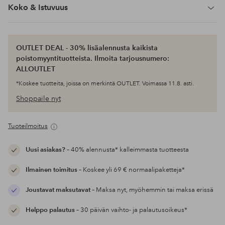
Koko & Istuvuus
OUTLET DEAL - 30% lisäalennusta kaikista
poistomyyntituotteista. Ilmoita tarjousnumero:
ALLOUTLET
*Koskee tuotteita, joissa on merkintä OUTLET. Voimassa 11.8. asti.
Shoppaile nyt
Tuoteilmoitus
Uusi asiakas?
– 40% alennusta* kalleimmasta tuotteesta
Ilmainen toimitus
– Koskee yli 69 € normaalipaketteja*
Joustavat maksutavat
– Maksa nyt, myöhemmin tai maksa erissä
Helppo palautus
– 30 päivän vaihto- ja palautusoikeus*