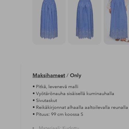
Maksihameet
/
Only
• Pitkä, levenevä malli
• Vyötärönauha sisäisellä kuminauhalla
• Sivutaskut
• Reikäkirjonnat alhaalla aaltoilevalla reunalla
• Pituus: 99 cm koossa S
Materiaali: Kudottu