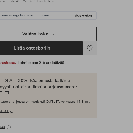
nen hinta
49,99 EUR
Lisätietoja
t, maksa myöhemmin.
Lue lisää
Valitse koko
Lisää ostoskoriin
Lisää
suosikkeihin
 varastossa.
Toimitetaan 3-6 arkipäivää
 DEAL - 30% lisäalennusta kaikista
myyntituotteista. Ilmoita tarjousnumero:
TLET
tuotteita, joissa on merkintä OUTLET. Voimassa 11.8. asti.
ile nyt
tus