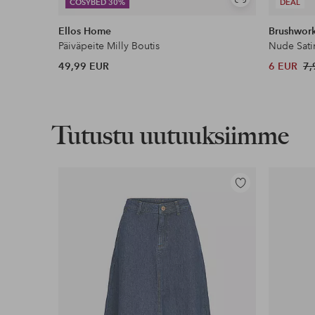
Näytä
COSYBED 30%
DEAL
samankaltaisia
Ellos Home
Brushwor
Päiväpeite Milly Boutis
Nude Sati
49,99 EUR
6 EUR
7,
Tutustu uutuuksiimme
Lisää
suosikkeihin