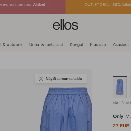
 muista tuotteista.
Aktivoi
OUTLET DEAL -
30% lisäal
Ellos-
logo
–
siirry
t & outdoor
Uima- & ranta-asut
Kengät
Plus size
Asusteet
aloitussivulle
Näytä samankaltaisia
Väri: Blue
Only
Ma
27 EUR