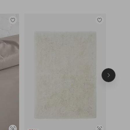
Lisää
Lisää
suosikkeihin
suosikkeihin
Seuraava
tuote
UUTUUS!