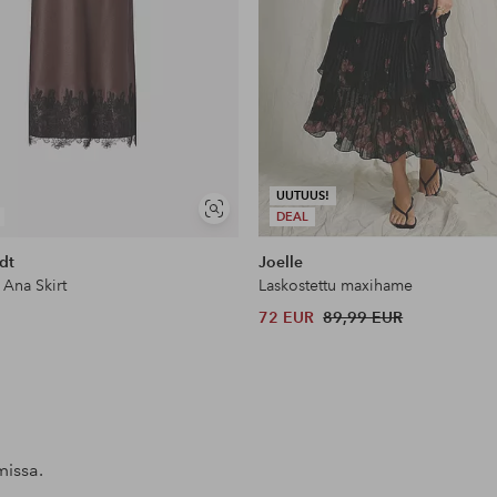
UUTUUS!
Näytä
DEAL
samankaltaisia
dt
Joelle
Ana Skirt
Laskostettu maxihame
72 EUR
89,99 EUR
missa.