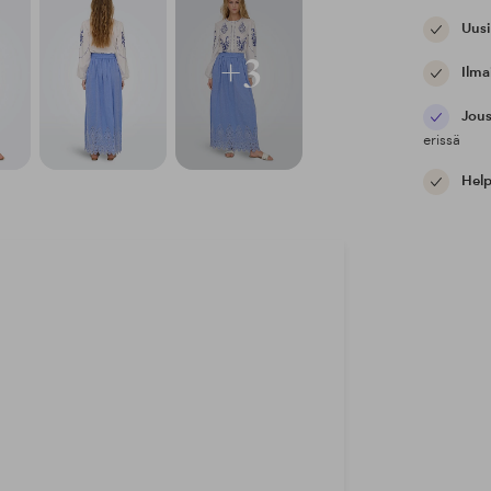
Uusi
+3
Ilma
Jous
erissä
Help