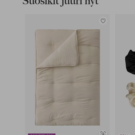
Suosikit juuri nyt
Lisää
suosikkeihin