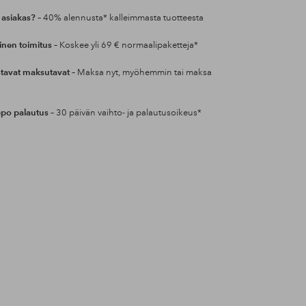
 asiakas?
– 40% alennusta* kalleimmasta tuotteesta
inen toimitus
– Koskee yli 69 € normaalipaketteja*
tavat maksutavat
– Maksa nyt, myöhemmin tai maksa
po palautus
– 30 päivän vaihto- ja palautusoikeus*