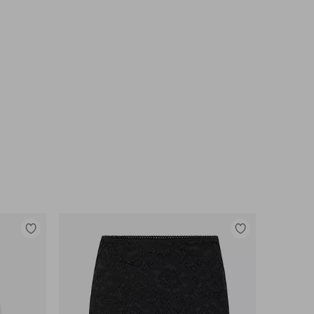
Lisää
Lisää
suosikkeihin
suosikkeihin