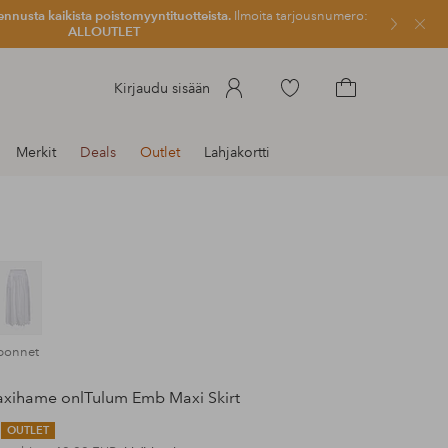
ennusta kaikista poistomyyntituotteista.
Ilmoita tarjousnumero:
Sulje
ALLOUTLET
Siirry
Kirjaudu sisään
merkittyihin
Siirry
suosikkituotteisiin
ostoskoriin
Merkit
Deals
Outlet
Lahjakortti
 bonnet
xihame onlTulum Emb Maxi Skirt
OUTLET