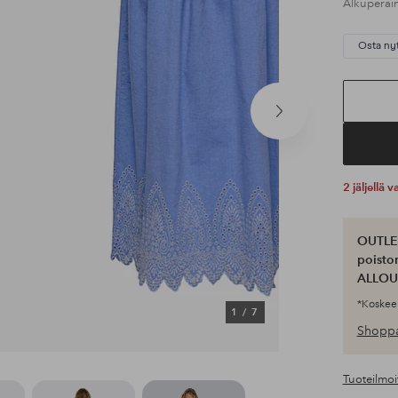
Alkuperäi
Osta ny
Seuraava
tuote
2 jäljellä
OUTLET
poisto
ALLOU
*Koskee 
1
/
7
Shoppa
Tuoteilmoi