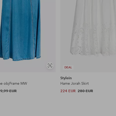
Näytä
DEAL
samankaltaisia
Stylein
me objFrame MW
Hame Jorah Skirt
59,99 EUR
224 EUR
280 EUR