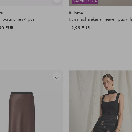
Näytä
COSYBED 30%
samankaltaisia
ks
&Home
n Scrunchies 4 pcs
Kuminauhalakana Heaven puuvill
90 EUR
12,99 EUR
Lisää
suosikkeihin