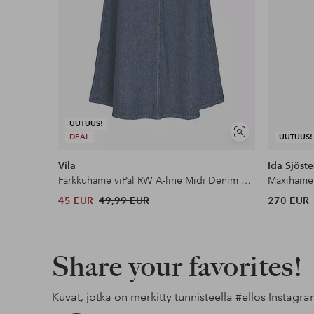
UUTUUS!
Näytä
DEAL
UUTUUS!
samankaltaisia
Vila
Ida Sjöste
Farkkuhame viPal RW A-line Midi Denim Skirt
Maxihame 
45 EUR
49,99 EUR
270 EUR
Share your favorites!
Kuvat, jotka on merkitty tunnisteella
#ellos
Instagra