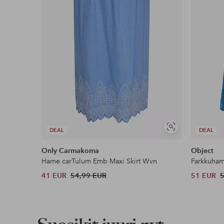
Lue lisää
Näytä
DEAL
DEAL
samankaltaisia
Only Carmakoma
Object
Hame carTulum Emb Maxi Skirt Wvn
Farkkuha
41 EUR
54,99 EUR
51 EUR