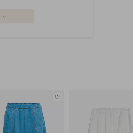
Lisää
suosikkeihin