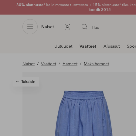
30% alennusta*
kalleimmasta tuotteesta + 15% alennusta* tilauksen
koodi: 3015
Naiset
Hae
Kuvahaku
Navigointi
Uutuudet
Vaatteet
Alusasut
Spor
osastoilla
Naiset
Vaatteet
Hameet
Maksihameet
Takaisin