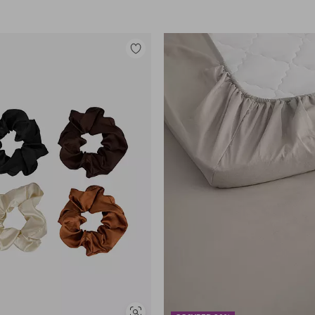
Lisää
suosikkeihin