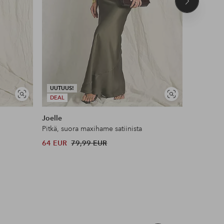
Seuraava
tuote
UUTUUS!
UUTUUS!
Näytä
Näytä
DEAL
DEAL
samankaltaisia
samankaltaisia
Joelle
Ellos Col
Pitkä, suora maxihame satiinista
Maxihame 
64 EUR
79,99 EUR
40 EUR