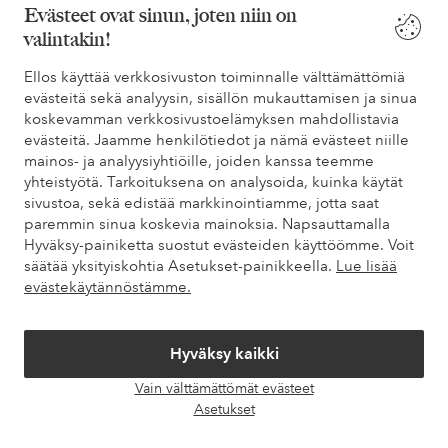
Evästeet ovat sinun, joten niin on
valintakin!
Tarvitsetko apua?
Ellos käyttää verkkosivuston toiminnalle välttämättömiä
evästeitä sekä analyysin, sisällön mukauttamisen ja sinua
Löydät vastaukset useimmin kysyttyihin kysymyksiin usein
koskevamman verkkosivustoelämyksen mahdollistavia
kysytyistä kysymyksistä. Löydät myös tietoa siitä, miten voit ottaa
evästeitä. Jaamme henkilötiedot ja nämä evästeet niille
meihin yhteyttä.
mainos- ja analyysiyhtiöille, joiden kanssa teemme
yhteistyötä. Tarkoituksena on analysoida, kuinka käytät
Asiakaspalvelu
Tilaukset
Maksutavat
Toim
sivustoa, sekä edistää markkinointiamme, jotta saat
paremmin sinua koskevia mainoksia. Napsauttamalla
Hyväksy-painiketta suostut evästeiden käyttöömme. Voit
säätää yksityiskohtia Asetukset-painikkeella.
Lue lisää
Omat sivut
evästekäytännöstämme.
Tietoa Elloksesta
Hyväksy kaikki
Vain välttämättömät evästeet
Palvelumme
Avaa
Asetukset
chat-
laati