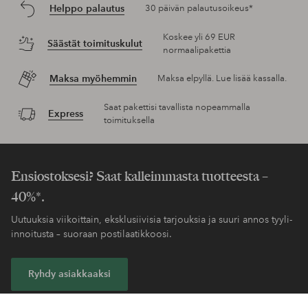
Helppo palautus
30 päivän palautusoikeus*
Koskee yli 69 EUR
Säästät toimituskulut
normaalipakettia
Maksa myöhemmin
Maksa elpyllä. Lue lisää kassalla.
Saat pakettisi tavallista nopeammalla
Express
toimituksella
Ensiostoksesi? Saat kalleimmasta tuotteesta –
40%*.
Uutuuksia viikoittain, eksklusiivisia tarjouksia ja suuri annos tyyli-
innoitusta – suoraan postilaatikkoosi.
Ryhdy asiakkaaksi
* Katso tarjouksen ehdot rekisteröitymisen yhteydessä