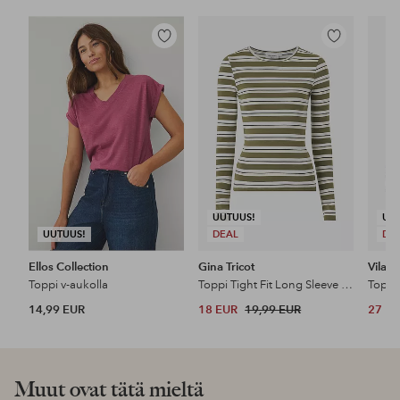
Lisää
Lisää
suosikkeihin
suosikkeihin
UUTUUS!
UU
UUTUUS!
DEAL
DE
Ellos Collection
Gina Tricot
Vila
Toppi v-aukolla
Toppi Tight Fit Long Sleeve Top
Toppi 
14,99 EUR
18 EUR
19,99 EUR
27 E
Muut ovat tätä mieltä