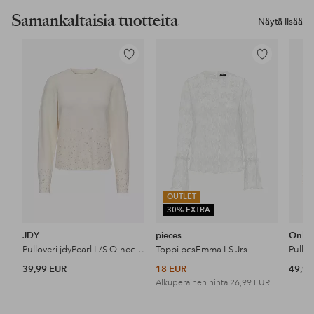
Samankaltaisia tuotteita
Näytä lisää
Lisää
Lisää
suosikkeihin
suosikkeihin
OUTLET
30% EXTRA
JDY
pieces
Only
Pulloveri jdyPearl L/S O-neck Pearl
Toppi pcsEmma LS Jrs
39,99 EUR
18 EUR
49,99
Alkuperäinen hinta
26,99 EUR