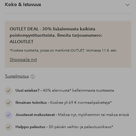
Koko & Istuvuus
OUTLET DEAL - 30% lisäalennusta kaikista
poistomyyntituotteista. Ilmoita tarjousnumero:
ALLOUTLET
*Koskee tuotteita, joissa on merkintä OUTLET. Voimassa 11.8. asti.
Shoppaile nyt
Tuoteilmoitus
Uusi asiakas?
– 40% alennusta* kalleimmasta tuotteesta
Ilmainen toimitus
– Koskee yli 69 € normaalipaketteja*
Joustavat maksutavat
– Maksa nyt, myöhemmin tai maksa erissä
Helppo palautus
– 30 päivän vaihto- ja palautusoikeus*