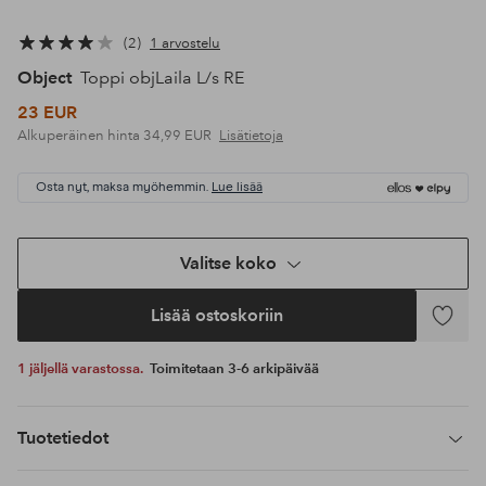
2
1 arvostelu
Object
Toppi objLaila L/s RE
23 EUR
Alkuperäinen hinta
34,99 EUR
Lisätietoja
Osta nyt, maksa myöhemmin.
Lue lisää
Valitse koko
Lisää ostoskoriin
Lisää
suosikke
1 jäljellä varastossa.
Toimitetaan 3-6 arkipäivää
Tuotetiedot