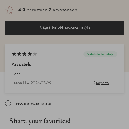
4.0
perustuen
2
arvosanaan
Näytä kaikki arvostelut (1)
Vahvistettu ostaja
Arvostelu
Hyvä
Jaana H —
2026-03-29
Raportoi
Tietoa arvosanoista
Share your favorites!