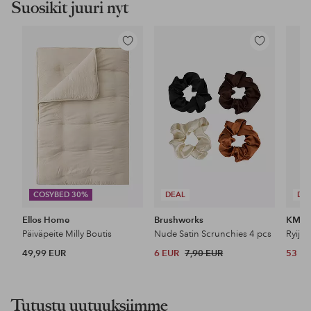
Suosikit juuri nyt
Lisää
Lisää
suosikkeihin
suosikkeihin
COSYBED 30%
DEAL
DE
Ellos Home
Brushworks
KM H
Päiväpeite Milly Boutis
Nude Satin Scrunchies 4 pcs
Ryijy
49,99 EUR
6 EUR
7,90 EUR
53 E
Tutustu uutuuksiimme