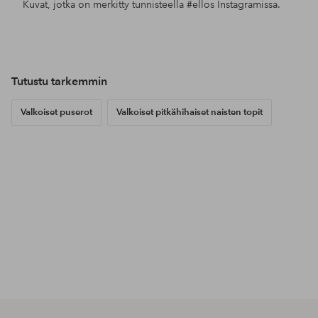
Kuvat, jotka on merkitty tunnisteella
#ellos
Instagramissa.
Julkaissut
ellosofficial
Julkaissut
ellosofficial
Jul
jgo
Tutustu tarkemmin
Valkoiset puserot
Valkoiset pitkähihaiset naisten topit