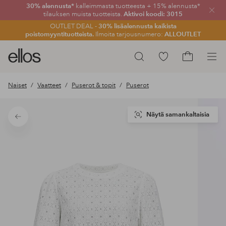
30% alennusta*
kalleimmasta tuotteesta + 15% alennusta*
Sulje
tilauksen muista tuotteista.
Aktivoi koodi: 3015
OUTLET DEAL -
30% lisäalennusta kaikista
poistomyyntituotteista.
Ilmoita tarjousnumero:
ALLOUTLET
Ellos-
Siirry
Hae
logo
merkittyihin
Siirry
–
suosikkituotteisiin
ostoskoriin
Naiset
Vaatteet
Puserot & topit
Puserot
siirry
aloitussivulle
Näytä samankaltaisia
Takaisin