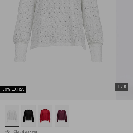
1
/
5
30% EXTRA
Väri: Cloud dancer