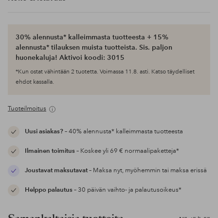
30% alennusta* kalleimmasta tuotteesta + 15%
alennusta* tilauksen muista tuotteista. Sis. paljon
huonekaluja! Aktivoi koodi: 3015
*Kun ostat vähintään 2 tuotetta. Voimassa 11.8. asti. Katso täydelliset
ehdot kassalla.
Tuoteilmoitus
Uusi asiakas?
– 40% alennusta* kalleimmasta tuotteesta
Ilmainen toimitus
– Koskee yli 69 € normaalipaketteja*
Joustavat maksutavat
– Maksa nyt, myöhemmin tai maksa erissä
Helppo palautus
– 30 päivän vaihto- ja palautusoikeus*