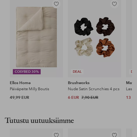
Lisää
Lisää
suosikkeihin
suosikkeihin
COSYBED 30%
DEAL
DE
Ellos Home
Brushworks
Maybe
Päiväpeite Milly Boutis
Nude Satin Scrunchies 4 pcs
49,99 EUR
6 EUR
7,90 EUR
13 E
Tutustu uutuuksiimme