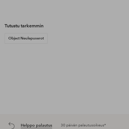
Julkaissut
sandrashem
Julkaissut
noareijnen_
Jul
alex
Tutustu tarkemmin
Object Neulepuserot
Helppo palautus
30 päivän palautusoikeus*