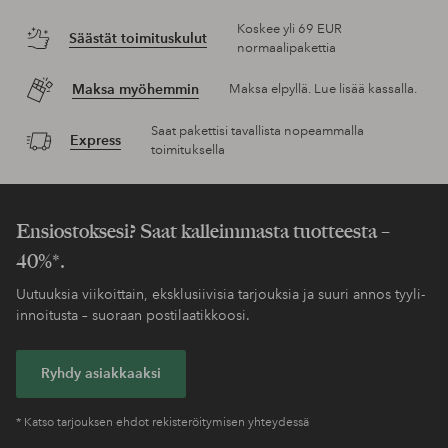
Koskee yli 69 EUR
Säästät toimituskulut
normaalipakettia
Maksa myöhemmin
Maksa elpyllä. Lue lisää kassalla.
Saat pakettisi tavallista nopeammalla
Express
toimituksella
Ensiostoksesi? Saat kalleimmasta tuotteesta –
40%*.
Uutuuksia viikoittain, eksklusiivisia tarjouksia ja suuri annos tyyli-
innoitusta – suoraan postilaatikkoosi.
Ryhdy asiakkaaksi
* Katso tarjouksen ehdot rekisteröitymisen yhteydessä