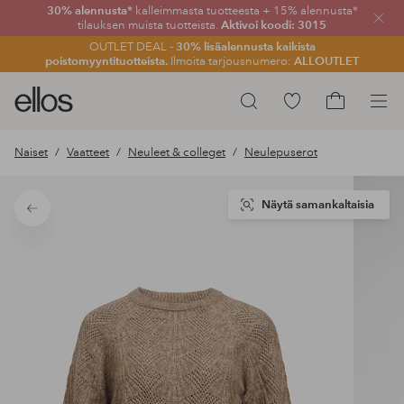
30% alennusta*
kalleimmasta tuotteesta + 15% alennusta*
Sulje
tilauksen muista tuotteista.
Aktivoi koodi: 3015
OUTLET DEAL -
30% lisäalennusta kaikista
poistomyyntituotteista.
Ilmoita tarjousnumero:
ALLOUTLET
Ellos-
Siirry
Hae
logo
merkittyihin
Siirry
–
suosikkituotteisiin
ostoskoriin
Naiset
Vaatteet
Neuleet & colleget
Neulepuserot
siirry
aloitussivulle
Näytä samankaltaisia
Takaisin