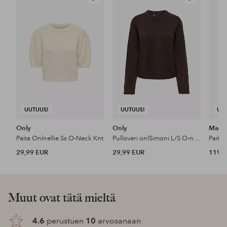
Lisää
Lisää
suosikkeihin
suosikkeihin
UUTUUS!
UUTUUS!
UU
Only
Only
Masai
Paita Onlnellie Ss O-Neck Knt
Pulloveri onlSimoni L/S O-neck Knt N
Paita
29,99 EUR
29,99 EUR
119 
Muut ovat tätä mieltä
4.6
perustuen
10
arvosanaan