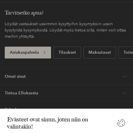
Tarvitsetko apua?
Löydät vastaukset useimmin kysyttyihin kysymyksiin usein
kysytyistä kysymyksistä. Löydät myös tietoa siitä, miten voit ottaa
meihin yhteyttä.
Asiakaspalvelu
Tilaukset
Maksutavat
Toim
Omat sivut
Tietoa Elloksesta
Palvelumme
Evästeet ovat sinun, joten niin on
valintakin!
Ehdot