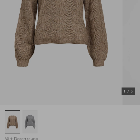
1
/
5
Väri: Desert taupe