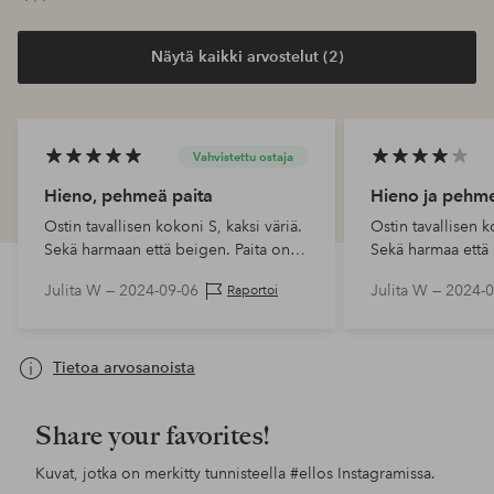
Näytä kaikki arvostelut (2)
Vahvistettu ostaja
Hieno, pehmeä paita
Hieno ja pehm
Ostin tavallisen kokoni S, kaksi väriä.
Ostin tavallisen k
Sekä harmaan että beigen. Paita on
Sekä harmaa että 
täydellinen. Ja niin pehmeä ja
täydellinen. Ja n
Julita W —
2024-09-06
Julita W —
2024-0
Raportoi
mukava. Saa nähdä mitä tapahtuu
mukava. Saa nähd
ensimmäisen pesun jälkeen.
ensimmäisen pesu
Tietoa arvosanoista
Share your favorites!
Kuvat, jotka on merkitty tunnisteella
#ellos
Instagramissa.