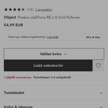
10
2 arvostelut
Object
Pusero objFlora RE L/S Knit Pullover
54,99 EUR
Osta nyt, maksa myöhemmin.
Lue lisää
Valitse koko
Lisää ostoskoriin
Lisää
suosikke
3 jäljellä varastossa.
Toimitetaan 3-6 arkipäivää
Tuotetiedot
Koko & Istuvuus