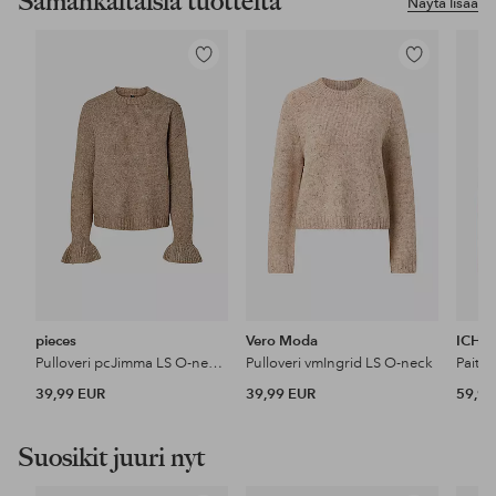
Samankaltaisia tuotteita
Näytä lisää
Lisää
Lisää
suosikkeihin
suosikkeihin
pieces
Vero Moda
ICHI
Pulloveri pcJimma LS O-neck Cuff Knit Pwp BC
Pulloveri vmIngrid LS O-neck
Paita 
39,99 EUR
39,99 EUR
59,95
Suosikit juuri nyt