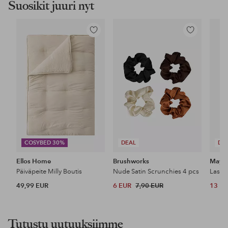
Suosikit juuri nyt
Lisää
Lisää
suosikkeihin
suosikkeihin
COSYBED 30%
DEAL
DE
Ellos Home
Brushworks
Maybe
Päiväpeite Milly Boutis
Nude Satin Scrunchies 4 pcs
49,99 EUR
6 EUR
7,90 EUR
13 E
Tutustu uutuuksiimme