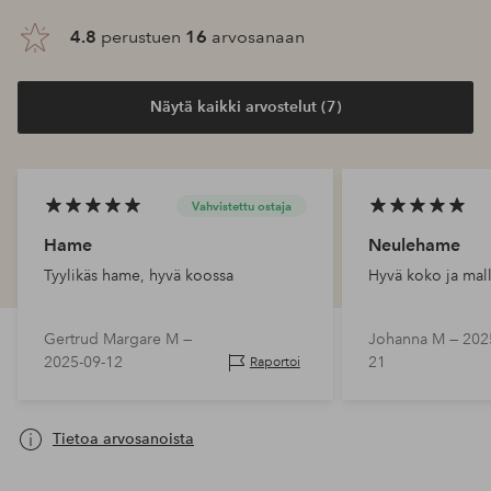
4.8
perustuen
16
arvosanaan
Näytä kaikki arvostelut (7)
Vahvistettu ostaja
Hame
Neulehame
Tyylikäs hame, hyvä koossa
Hyvä koko ja mal
Gertrud Margare M —
Johanna M —
202
2025-09-12
21
Raportoi
Tietoa arvosanoista