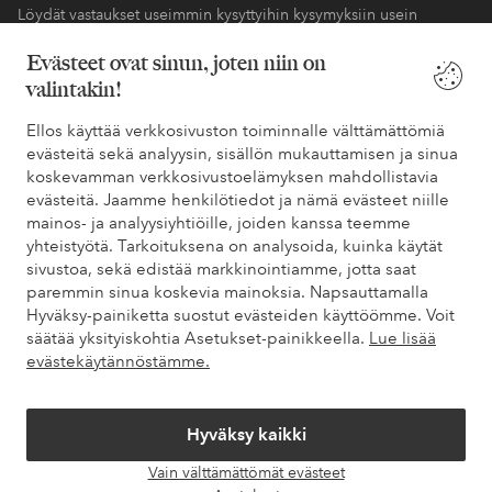
Löydät vastaukset useimmin kysyttyihin kysymyksiin usein
kysytyistä kysymyksistä. Löydät myös tietoa siitä, miten voit ottaa
Evästeet ovat sinun, joten niin on
meihin yhteyttä.
valintakin!
Asiakaspalvelu
Tilaukset
Maksutavat
Toim
Ellos käyttää verkkosivuston toiminnalle välttämättömiä
evästeitä sekä analyysin, sisällön mukauttamisen ja sinua
koskevamman verkkosivustoelämyksen mahdollistavia
evästeitä. Jaamme henkilötiedot ja nämä evästeet niille
Omat sivut
mainos- ja analyysiyhtiöille, joiden kanssa teemme
yhteistyötä. Tarkoituksena on analysoida, kuinka käytät
sivustoa, sekä edistää markkinointiamme, jotta saat
Tietoa Elloksesta
paremmin sinua koskevia mainoksia. Napsauttamalla
Hyväksy-painiketta suostut evästeiden käyttöömme. Voit
Palvelumme
säätää yksityiskohtia Asetukset-painikkeella.
Lue lisää
evästekäytännöstämme.
Ehdot
Hyväksy kaikki
Ystävät
Vain välttämättömät evästeet
Avaa