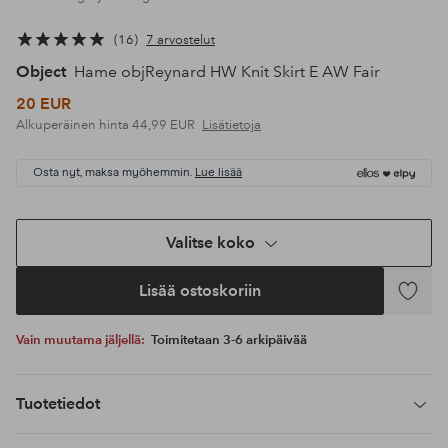
16
7 arvostelut
Object
Hame objReynard HW Knit Skirt E AW Fair
20 EUR
Alkuperäinen hinta
44,99 EUR
Lisätietoja
Osta nyt, maksa myöhemmin.
Lue lisää
Valitse koko
Lisää ostoskoriin
Lisää
suosikke
Vain muutama jäljellä:
Toimitetaan 3-6 arkipäivää
Tuotetiedot