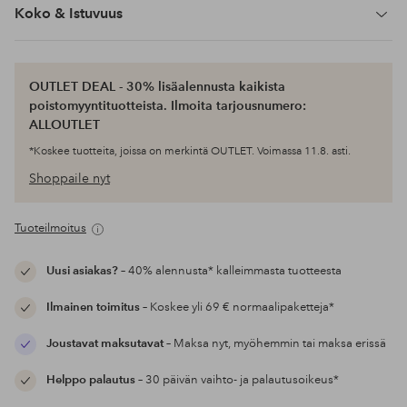
Koko & Istuvuus
OUTLET DEAL - 30% lisäalennusta kaikista
poistomyyntituotteista. Ilmoita tarjousnumero:
ALLOUTLET
*Koskee tuotteita, joissa on merkintä OUTLET. Voimassa 11.8. asti.
Shoppaile nyt
Tuoteilmoitus
Uusi asiakas?
– 40% alennusta* kalleimmasta tuotteesta
Ilmainen toimitus
– Koskee yli 69 € normaalipaketteja*
Joustavat maksutavat
– Maksa nyt, myöhemmin tai maksa erissä
Helppo palautus
– 30 päivän vaihto- ja palautusoikeus*