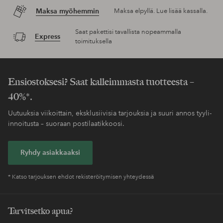
Maksa myöhemmin
Maksa elpyllä. Lue lisää kassalla.
Saat pakettisi tavallista nopeammalla
Express
toimituksella
Ensiostoksesi? Saat kalleimmasta tuotteesta –
40%*.
Uutuuksia viikoittain, eksklusiivisia tarjouksia ja suuri annos tyyli-
innoitusta – suoraan postilaatikkoosi.
Ryhdy asiakkaaksi
* Katso tarjouksen ehdot rekisteröitymisen yhteydessä
Tarvitsetko apua?