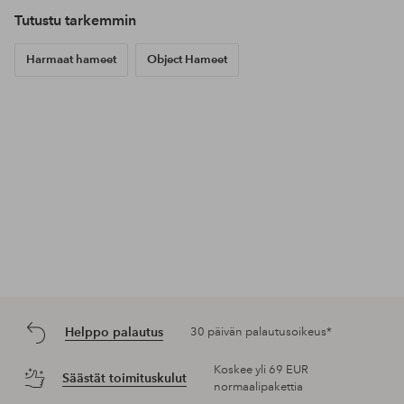
Tutustu tarkemmin
Harmaat hameet
Object Hameet
Helppo palautus
30 päivän palautusoikeus*
Koskee yli 69 EUR
Säästät toimituskulut
normaalipakettia