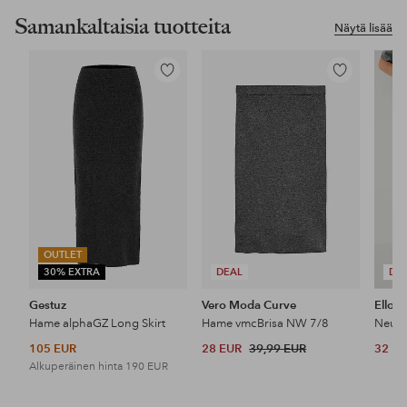
Samankaltaisia tuotteita
Näytä lisää
Lisää
Lisää
suosikkeihin
suosikkeihin
OUTLET
30% EXTRA
DEAL
DE
Gestuz
Vero Moda Curve
Ellos 
Hame alphaGZ Long Skirt
Hame vmcBrisa NW 7/8
Neulo
105 EUR
28 EUR
39,99 EUR
32 E
Alkuperäinen hinta
190 EUR