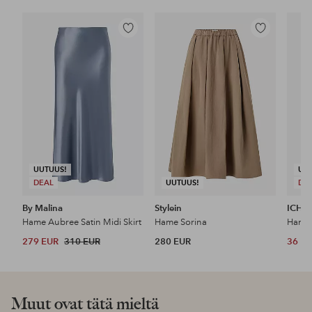
Lisää
Lisää
suosikkeihin
suosikkeihin
UUTUUS!
UU
DEAL
UUTUUS!
DE
By Malina
Stylein
ICHI
Hame Aubree Satin Midi Skirt
Hame Sorina
Hame 
279 EUR
310 EUR
280 EUR
36 E
Muut ovat tätä mieltä