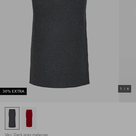
1
/
6
30% EXTRA
Väri: Dark grey melange