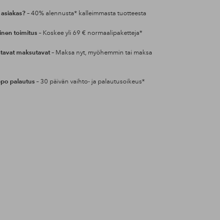
 asiakas?
– 40% alennusta* kalleimmasta tuotteesta
inen toimitus
– Koskee yli 69 € normaalipaketteja*
tavat maksutavat
– Maksa nyt, myöhemmin tai maksa
po palautus
– 30 päivän vaihto- ja palautusoikeus*