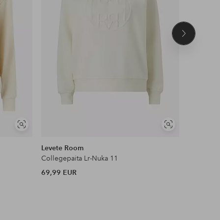
Seuraava
tuote
Näytä
Näytä
DEAL
samankaltaisia
samankaltaisia
Levete Room
Vila
Collegepaita Lr-Nuka 11
Collegepa
69,99 EUR
28 EUR