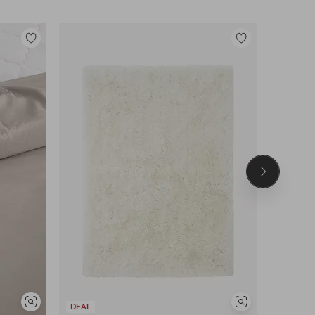
Lisää
Lisää
suosikkeihin
suosikkeihin
Seuraava
tuote
UUTUUS!
Näytä
Näytä
DEAL
DEAL