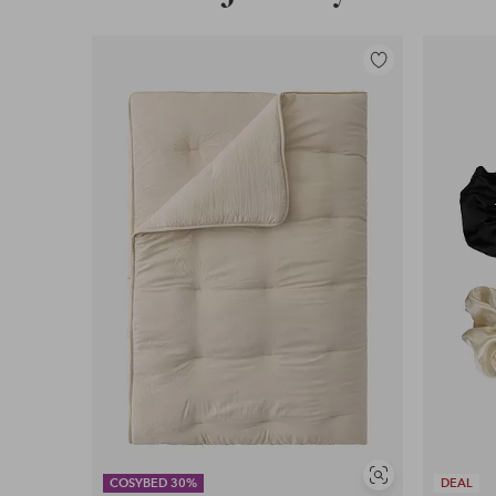
Lisää
suosikkeihin
Näytä
COSYBED 30%
DEAL