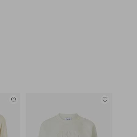
Lisää
Lisää
suosikkeihin
suosikkeihin