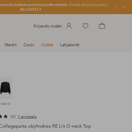
ennusta kaikista poistomyyntituotteista.
Ilmoita tarjousnumero:
Sulje
ALLOUTLET
Siirry
Kirjaudu sisään
merkittyihin
Siirry
suosikkituotteisiin
ostoskoriin
Merkit
Deals
Outlet
Lahjakortti
e sand
3
1 arvostelu
ollegepaita objAndrea RE L/s O-neck Top