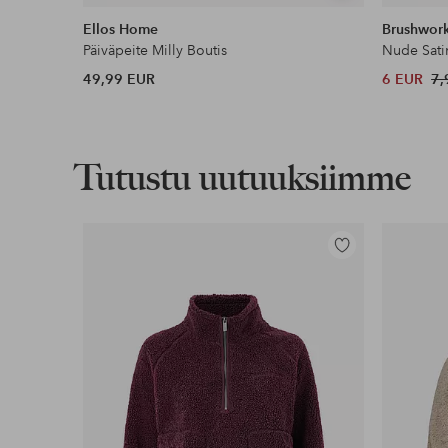
samankaltaisia
Ellos Home
Brushwor
Päiväpeite Milly Boutis
Nude Sati
49,99 EUR
6 EUR
7,
Tutustu uutuuksiimme
Lisää
suosikkeihin