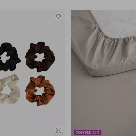
Lisää
suosikkeihin
Näytä
COSYBED 30%