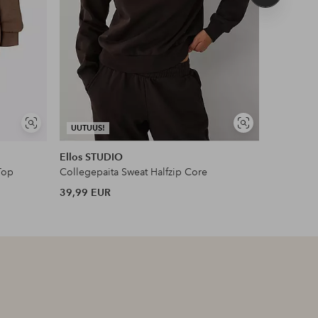
tuote
Näytä
Näytä
UUTUUS!
UUTUUS!
samankaltaisia
samankaltaisia
Ellos STUDIO
Aim'n
Top
Collegepaita Sweat Halfzip Core
Collegepai
39,99 EUR
69,99 EU