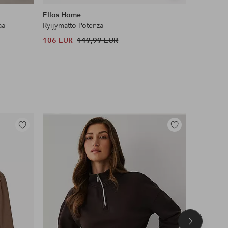
samankaltaisia
samankaltaisia
Ellos Home
Name it
aa
Ryijymatto Potenza
Leggingsi
106 EUR
149,99 EUR
12 EUR
Lisää
Lisää
suosikkeihin
suosikkeihin
Seuraava