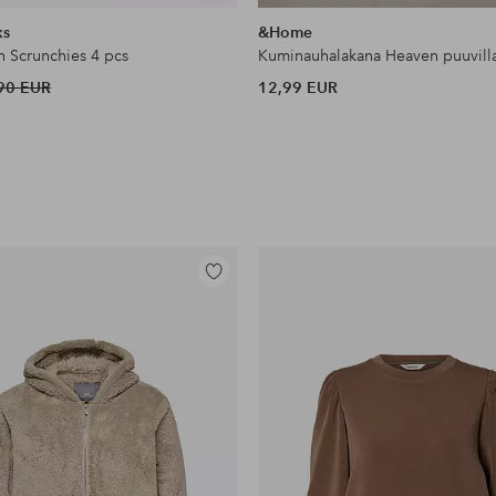
samankaltaisia
ks
&Home
n Scrunchies 4 pcs
Kuminauhalakana Heaven puuvill
90 EUR
12,99 EUR
Lisää
suosikkeihin