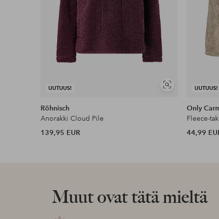
Näytä
UUTUUS!
UUTUUS!
samankaltaisia
Röhnisch
Only Car
Anorakki Cloud Pile
139,95 EUR
44,99 EU
Muut ovat tätä mieltä