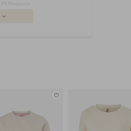
, 5% Elastaania
Lisää
suosikkeihin