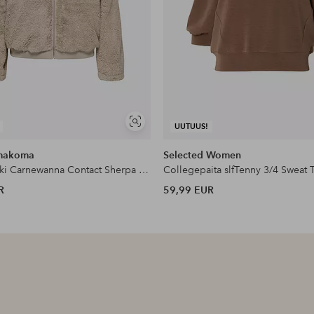
Näytä
UUTUUS!
samankaltaisia
makoma
Selected Women
Fleece-takki Carnewanna Contact Sherpa Jckt Otw
Collegepaita slfTenny 3/4 Sweat 
R
59,99 EUR