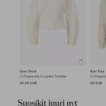
Lue lisää
Näytä
samankaltaisia
Gina Tricot
Kari Traa
Collegepaita Sculpted Sweater
Collegepa
29,99 EUR
89 EUR
Suosikit juuri nyt