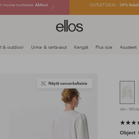
 muista tuotteista.
Aktivoi
OUTLET DEAL -
30% lisäal
Ellos-
logo
–
siirry
t & outdoor
Uima- & ranta-asut
Kengät
Plus size
Asusteet
aloitussivulle
Näytä samankaltaisia
Väri: Whit
Object
C