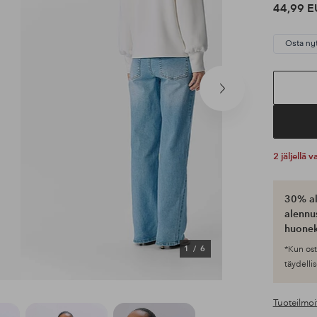
44,99 E
Osta ny
Seuraava
tuote
2 jäljellä
30% al
alennus
huonek
1
/
6
*Kun ost
täydellis
Tuoteilmoi