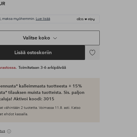
UR
t, maksa myöhemmin.
Lue lisää
Valitse koko
Lisää ostoskoriin
Lisää
suosikkeihin
 varastossa.
Toimitetaan 3-6 arkipäivää
ennusta* kalleimmasta tuotteesta + 15%
ta* tilauksen muista tuotteista. Sis. paljon
aluja! Aktivoi koodi: 3015
at vähintään 2 tuotetta. Voimassa 11.8. asti. Katso
et ehdot kassalla.
tus