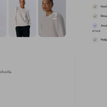
Uusi
+2
Ilma
Jous
erissä
Help
ihoilla