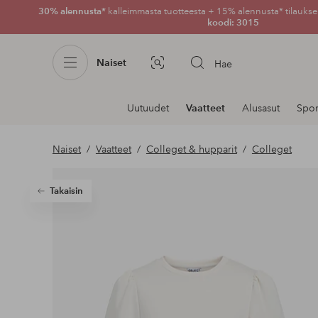
30% alennusta*
kalleimmasta tuotteesta + 15% alennusta* tilauksen
koodi: 3015
Naiset
Hae
Kuvahaku
Navigointi
Uutuudet
Vaatteet
Alusasut
Spor
osastoilla
Naiset
Vaatteet
Colleget & hupparit
Colleget
Takaisin