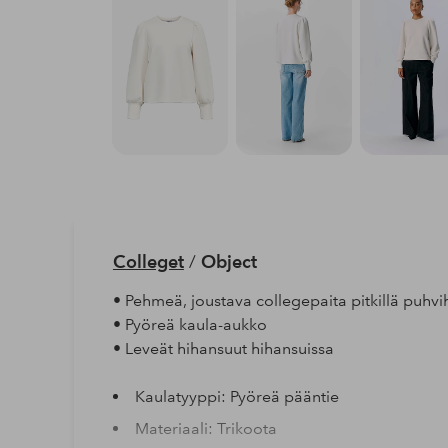
Colleget
/
Object
• Pehmeä, joustava collegepaita pitkillä puhvih
• Pyöreä kaula-aukko
• Leveät hihansuut hihansuissa
Kaulatyyppi: Pyöreä pääntie
Materiaali: Trikoota