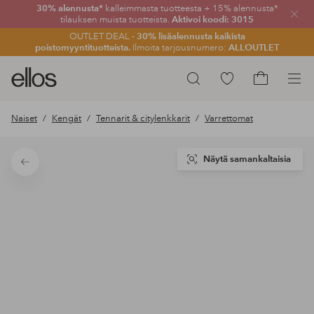
30% alennusta*
kalleimmasta tuotteesta + 15% alennusta*
Sulje
tilauksen muista tuotteista.
Aktivoi koodi: 3015
OUTLET DEAL -
30% lisäalennusta kaikista
poistomyyntituotteista.
Ilmoita tarjousnumero:
ALLOUTLET
Ellos-
Siirry
Hae
logo
merkittyihin
Siirry
–
suosikkituotteisiin
ostoskoriin
Naiset
Kengät
Tennarit & citylenkkarit
Varrettomat
siirry
aloitussivulle
Näytä samankaltaisia
Takaisin