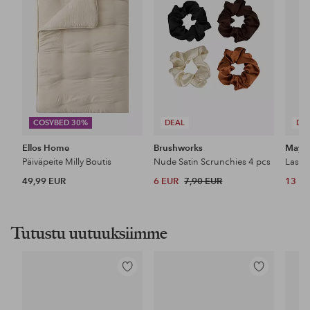
COSYBED 30%
DEAL
DE
Ellos Home
Brushworks
Maybe
Päiväpeite Milly Boutis
Nude Satin Scrunchies 4 pcs
49,99 EUR
6 EUR
7,90 EUR
13 E
Tutustu uutuuksiimme
Lisää
Lisää
suosikkeihin
suosikkeihin