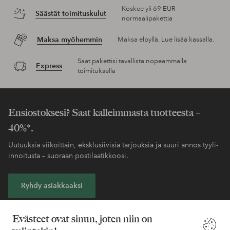
Koskee yli 69 EUR
Säästät toimituskulut
normaalipakettia
Maksa myöhemmin
Maksa elpyllä. Lue lisää kassalla.
Saat pakettisi tavallista nopeammalla
Express
toimituksella
Ensiostoksesi? Saat kalleimmasta tuotteesta –
40%*.
Uutuuksia viikoittain, eksklusiivisia tarjouksia ja suuri annos tyyli-
innoitusta – suoraan postilaatikkoosi.
Ryhdy asiakkaaksi
* Katso tarjouksen ehdot rekisteröitymisen yhteydessä
Evästeet ovat sinun, joten niin on