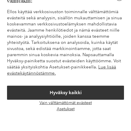
valintakin!
Tarvitsetko apua?
Ellos käyttää verkkosivuston toiminnalle välttämättömiä
evästeitä sekä analyysin, sisällön mukauttamisen ja sinua
Löydät vastaukset useimmin kysyttyihin kysymyksiin usein
koskevamman verkkosivustoelämyksen mahdollistavia
kysytyistä kysymyksistä. Löydät myös tietoa siitä, miten voit ottaa
evästeitä. Jaamme henkilötiedot ja nämä evästeet niille
meihin yhteyttä.
mainos- ja analyysiyhtiöille, joiden kanssa teemme
yhteistyötä. Tarkoituksena on analysoida, kuinka käytät
Asiakaspalvelu
Tilaukset
Maksutavat
Toim
sivustoa, sekä edistää markkinointiamme, jotta saat
paremmin sinua koskevia mainoksia. Napsauttamalla
Hyväksy-painiketta suostut evästeiden käyttöömme. Voit
säätää yksityiskohtia Asetukset-painikkeella.
Lue lisää
Omat sivut
evästekäytännöstämme.
Tietoa Elloksesta
Hyväksy kaikki
Vain välttämättömät evästeet
Palvelumme
Avaa
Asetukset
chat-
laati
Ehdot