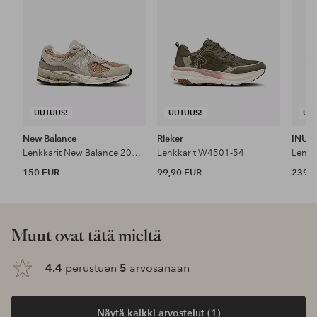
UUTUUS!
UUTUUS!
UU
New Balance
Rieker
INUIK
Lenkkarit New Balance 2002r
Lenkkarit W4501-54
150 EUR
99,90 EUR
239 
Muut ovat tätä mieltä
4.4
perustuen
5
arvosanaan
Näytä kaikki arvostelut (1)