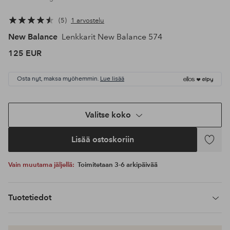
5
1 arvostelu
New Balance
Lenkkarit New Balance 574
125 EUR
Osta nyt, maksa myöhemmin.
Lue lisää
Valitse koko
Lisää ostoskoriin
Lisää
suosikke
Vain muutama jäljellä:
Toimitetaan 3-6 arkipäivää
Tuotetiedot