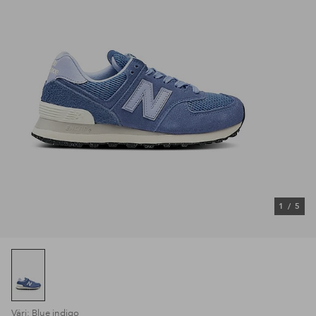
1
/
5
Väri: Blue indigo