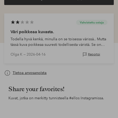
Vahvistettu ostaja
Väri poikkeaa kuvasta.
Todella hyvä kenkä, minulla on se toisessa värissä.. Mutta
tässä kuva poikkeaa suuresti todellisesta väristä. Se on
enemmän lila kuin sininen.
Olga K —
2026-04-16
Raportoi
Tietoa arvosanoista
Share your favorites!
Kuvat, jotka on merkitty tunnisteella
#ellos
Instagramissa.
Julkaissut
ellosofficial
Julkaissut
ellosofficial
Jul
ello