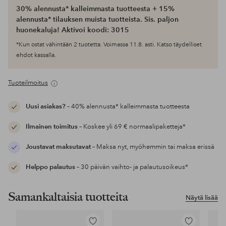
30% alennusta* kalleimmasta tuotteesta + 15%
alennusta* tilauksen muista tuotteista. Sis. paljon
huonekaluja! Aktivoi koodi: 3015
*Kun ostat vähintään 2 tuotetta. Voimassa 11.8. asti. Katso täydelliset
ehdot kassalla.
Tuoteilmoitus
Uusi asiakas?
– 40% alennusta* kalleimmasta tuotteesta
Ilmainen toimitus
– Koskee yli 69 € normaalipaketteja*
Joustavat maksutavat
– Maksa nyt, myöhemmin tai maksa erissä
Helppo palautus
– 30 päivän vaihto- ja palautusoikeus*
Samankaltaisia tuotteita
Näytä lisää
Lisää
Lisää