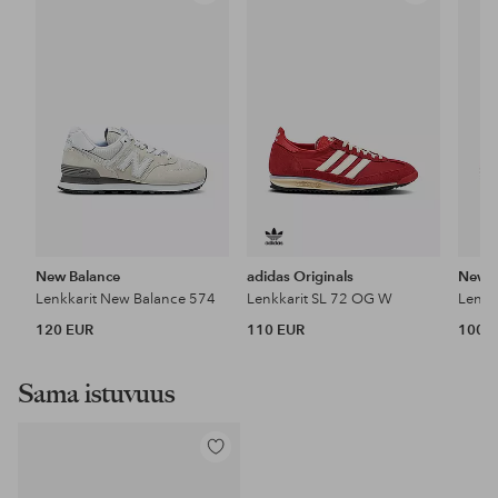
suosikkeihin
suosikkeihin
New Balance
adidas Originals
New B
Lenkkarit New Balance 574
Lenkkarit SL 72 OG W
Lenkk
120 EUR
110 EUR
100 
Sama istuvuus
Lisää
suosikkeihin