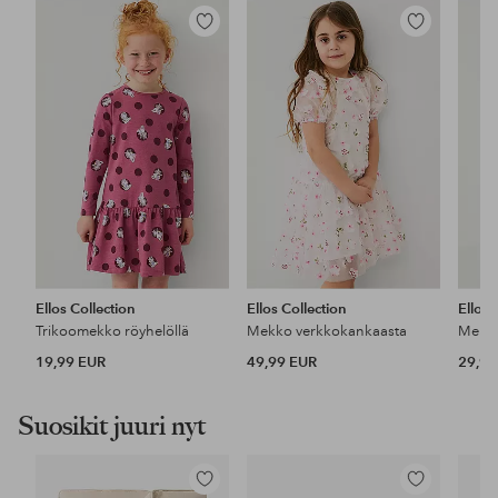
Lisää
Lisää
suosikkeihin
suosikkeihin
Ellos Collection
Ellos Collection
Ellos 
Trikoomekko röyhelöllä
Mekko verkkokankaasta
Mekko
19,99 EUR
49,99 EUR
29,99
Suosikit juuri nyt
Lisää
Lisää