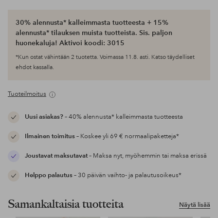
30% alennusta* kalleimmasta tuotteesta + 15%
alennusta* tilauksen muista tuotteista. Sis. paljon
huonekaluja! Aktivoi koodi: 3015
*Kun ostat vähintään 2 tuotetta. Voimassa 11.8. asti. Katso täydelliset
ehdot kassalla.
Tuoteilmoitus
Uusi asiakas?
– 40% alennusta* kalleimmasta tuotteesta
Ilmainen toimitus
– Koskee yli 69 € normaalipaketteja*
Joustavat maksutavat
– Maksa nyt, myöhemmin tai maksa erissä
Helppo palautus
– 30 päivän vaihto- ja palautusoikeus*
Samankaltaisia tuotteita
Näytä lisää