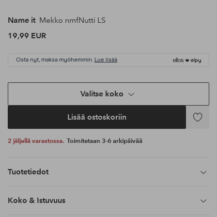
Name it
Mekko nmfNutti LS
19,99 EUR
Osta nyt, maksa myöhemmin.
Lue lisää
Valitse koko
Lisää ostoskoriin
Lisää
suosikke
2 jäljellä varastossa.
Toimitetaan 3-6 arkipäivää
Tuotetiedot
Koko & Istuvuus