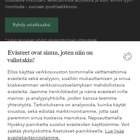
innoitusta – suoraan postilaatikkoosi.
Ryhdy asiakkaaksi
* Katso tarjouksen ehdot rekisteröitymisen yhteydessä
Evästeet ovat sinun, joten niin on
valintakin!
Tarvitsetko apua?
Ellos käyttää verkkosivuston toiminnalle välttämättömiä
Löydät vastaukset useimmin kysyttyihin kysymyksiin usein
evästeitä sekä analyysin, sisällön mukauttamisen ja sinua
kysytyistä kysymyksistä. Löydät myös tietoa siitä, miten voit ottaa
koskevamman verkkosivustoelämyksen mahdollistavia
meihin yhteyttä.
evästeitä. Jaamme henkilötiedot ja nämä evästeet niille
mainos- ja analyysiyhtiöille, joiden kanssa teemme
Asiakaspalvelu
Tilaukset
Maksutavat
Toim
yhteistyötä. Tarkoituksena on analysoida, kuinka käytät
sivustoa, sekä edistää markkinointiamme, jotta saat
paremmin sinua koskevia mainoksia. Napsauttamalla
Hyväksy-painiketta suostut evästeiden käyttöömme. Voit
Omat sivut
säätää yksityiskohtia Asetukset-painikkeella.
Lue lisää
evästekäytännöstämme.