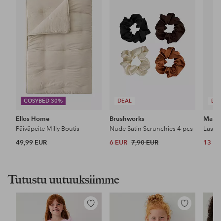
suosikkeihin
suosikkeihin
COSYBED 30%
DEAL
DE
Ellos Home
Brushworks
Maybe
Päiväpeite Milly Boutis
Nude Satin Scrunchies 4 pcs
49,99 EUR
6 EUR
7,90 EUR
13 E
Tutustu uutuuksiimme
Lisää
Lisää
suosikkeihin
suosikkeihin