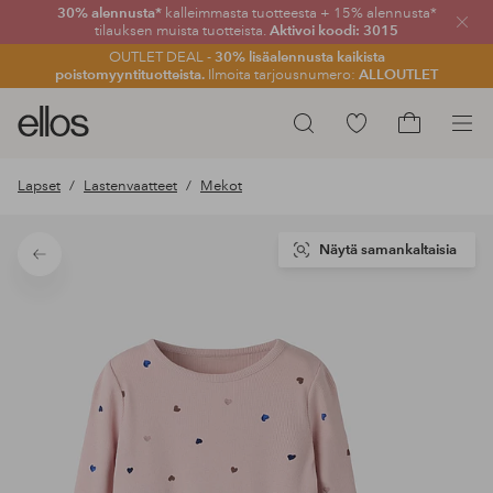
30% alennusta*
kalleimmasta tuotteesta + 15% alennusta*
Sulje
tilauksen muista tuotteista.
Aktivoi koodi: 3015
OUTLET DEAL -
30% lisäalennusta kaikista
poistomyyntituotteista.
Ilmoita tarjousnumero:
ALLOUTLET
Ellos-
Siirry
Hae
logo
merkittyihin
Siirry
–
suosikkituotteisiin
ostoskoriin
Lapset
Lastenvaatteet
Mekot
siirry
aloitussivulle
Näytä samankaltaisia
Takaisin