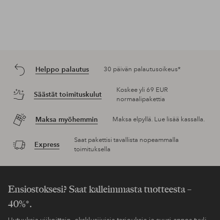
Helppo palautus
30 päivän palautusoikeus*
Koskee yli 69 EUR
Säästät toimituskulut
normaalipakettia
Maksa myöhemmin
Maksa elpyllä. Lue lisää kassalla.
Saat pakettisi tavallista nopeammalla
Express
toimituksella
Ensiostoksesi? Saat kalleimmasta tuotteesta –
40%*.
Uutuuksia viikoittain, eksklusiivisia tarjouksia ja suuri annos tyyli-