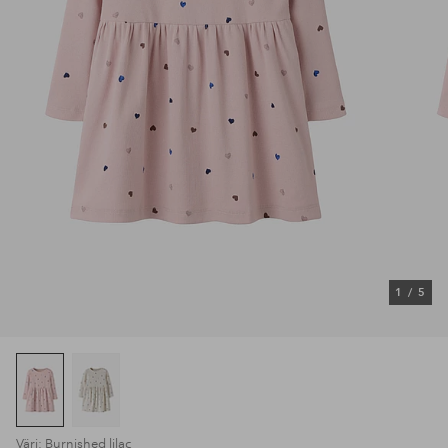
1
/
5
Väri: Burnished lilac