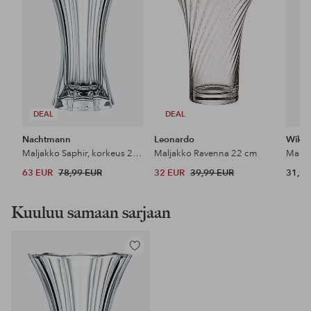
DEAL
DEAL
Nachtmann
Leonardo
Wikh
Maljakko Saphir, korkeus 27 cm
Maljakko Ravenna 22 cm
Malja
63 EUR
78,99 EUR
32 EUR
39,99 EUR
31,99
Kuuluu samaan sarjaan
Lisää
suosikkeihin