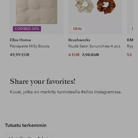
COSYBED 30%
DEAL
DE
Ellos Home
Brushworks
KM H
Päiväpeite Milly Boutis
Nude Satin Scrunchies 4 pcs
Ryijy
49,99 EUR
6 EUR
7,90 EUR
53 E
Share your favorites!
Kuvat, jotka on merkitty tunnisteella
#ellos
Instagramissa.
Julkaissut
siljeholiman
Julkaissut
nytthusmedutsikt
Jul
vil
Tutustu tarkemmin