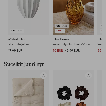
UUTUUS!
UU
UUTUUS!
DEAL
DE
Wikholm Form
Ellos Home
Ellos
Lillian Maljakko
Vaasi Helge korkeus 22 cm
Vaasi
47,99 EUR
40 EUR
49,99 EUR
56 E
Suosikit juuri nyt
Lisää
Lisää
suosikkeihin
suosikkeihin