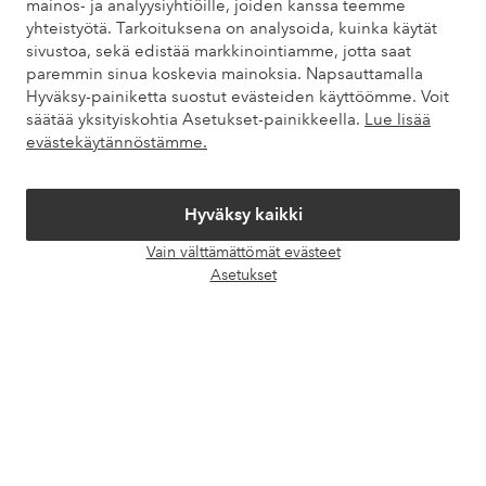
mainos- ja analyysiyhtiöille, joiden kanssa teemme
yhteistyötä. Tarkoituksena on analysoida, kuinka käytät
Asiakaspalvelu
Tilaukset
Maksutavat
Toim
sivustoa, sekä edistää markkinointiamme, jotta saat
paremmin sinua koskevia mainoksia. Napsauttamalla
Hyväksy-painiketta suostut evästeiden käyttöömme. Voit
säätää yksityiskohtia Asetukset-painikkeella.
Lue lisää
Omat sivut
evästekäytännöstämme.
Tietoa Elloksesta
Hyväksy kaikki
Vain välttämättömät evästeet
Palvelumme
Avaa
Asetukset
chat-
laati
Ehdot
Ystävät
Turvalliset maksut – maksa nyt tai erissä