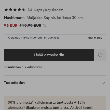
3
Näytä yksityiskohdat
Nachtmann
Maljakko Saphir, korkeus 30 cm
96 EUR
119,99 EUR
Osta nyt, maksa myöhemmin.
Lue lisää
Lisää ostoskoriin
Lisää
suosikke
Toimitetaan 5-7 arkipäivää
Tuotetiedot
30% alennusta* kalleimmasta tuotteesta + 15%
alennusta* tilauksen muista tuotteista. Aktivoi koodi: