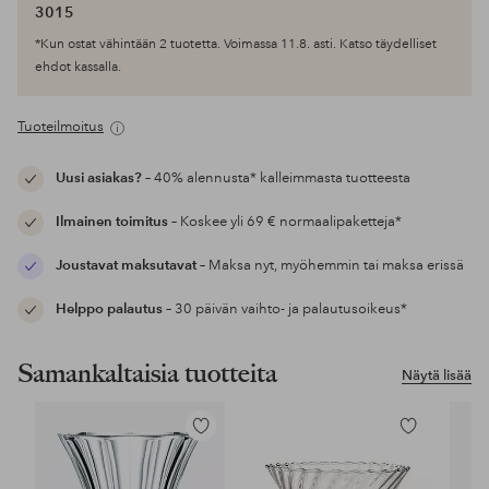
3015
*Kun ostat vähintään 2 tuotetta. Voimassa 11.8. asti. Katso täydelliset
ehdot kassalla.
Tuoteilmoitus
Uusi asiakas?
– 40% alennusta* kalleimmasta tuotteesta
Ilmainen toimitus
– Koskee yli 69 € normaalipaketteja*
Joustavat maksutavat
– Maksa nyt, myöhemmin tai maksa erissä
Helppo palautus
– 30 päivän vaihto- ja palautusoikeus*
Samankaltaisia tuotteita
Näytä lisää
Lisää
Lisää
suosikkeihin
suosikkeihin