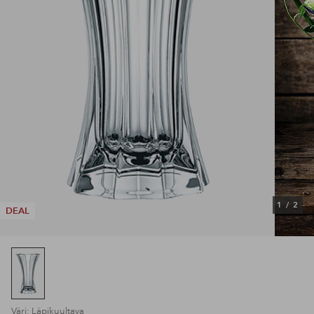
1
/
2
DEAL
Väri: Läpikuultava