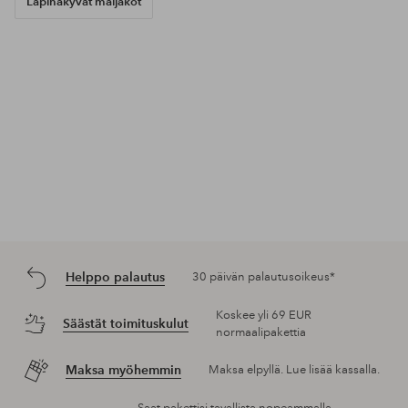
Läpinäkyvät maljakot
Helppo palautus
30 päivän palautusoikeus*
Koskee yli 69 EUR
Säästät toimituskulut
normaalipakettia
Maksa myöhemmin
Maksa elpyllä. Lue lisää kassalla.
Saat pakettisi tavallista nopeammalla