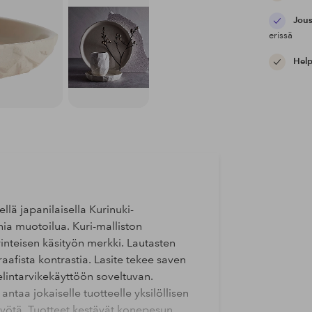
Jous
erissä
Help
ellä japanilaisella Kurinuki-
ia muotoilua. Kuri-malliston
nteisen käsityön merkki. Lautasten
raafista kontrastia. Lasite tekee saven
elintarvikekäyttöön soveltuvan.
antaa jokaiselle tuotteelle yksilöllisen
myötä. Tuotteet kestävät konepesun.