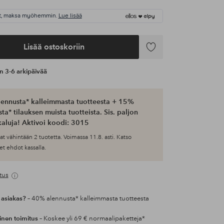
t, maksa myöhemmin.
Lue lisää
Lisää ostoskoriin
Lisää
suosikkeihin
an 3-6 arkipäivää
ennusta* kalleimmasta tuotteesta + 15%
ta* tilauksen muista tuotteista. Sis. paljon
aluja! Aktivoi koodi: 3015
at vähintään 2 tuotetta. Voimassa 11.8. asti. Katso
et ehdot kassalla.
tus
 asiakas?
– 40% alennusta* kalleimmasta tuotteesta
inen toimitus
– Koskee yli 69 € normaalipaketteja*