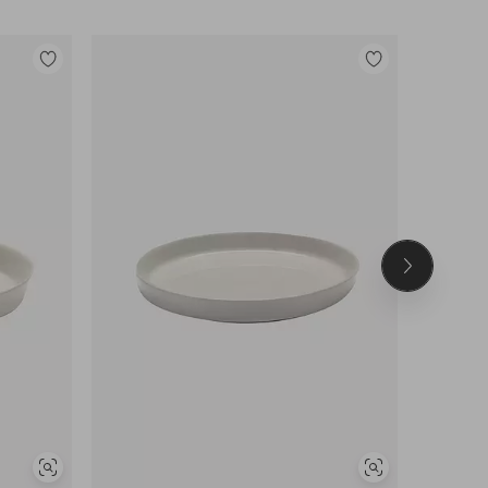
Lisää
Lisää
suosikkeihin
suosikkeihin
Seuraava
tuote
Näytä
Näytä