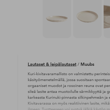
Lautaset & leipälautaset
/
Muubs
Kuri-kivitavaramallisto on valmistettu perinteis
käsityömenetelmällä, jossa suositaan spontaan
orgaaniset muodot ja rosoinen reuna ovat peri
sileä lasite antaa muotoilulle särmikkyyttä ja g
karkeasta Kurinuki-pinnasta silkinpehmeän ja 
Kivitavarassa on myös reaktiivinen lasite, mikä 
ilmeen. Tuotteeseen voi syntyä jälkiä käytön 