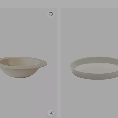
Lisää
suosikkeihin
Näytä