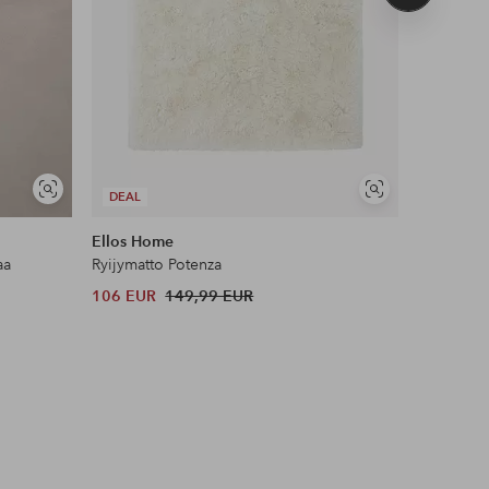
tuote
Näytä
Näytä
DEAL
DEAL
samankaltaisia
samankaltaisia
Ellos Home
Maybelli
aa
Ryijymatto Potenza
Lash Sens
106 EUR
149,99 EUR
13 EUR