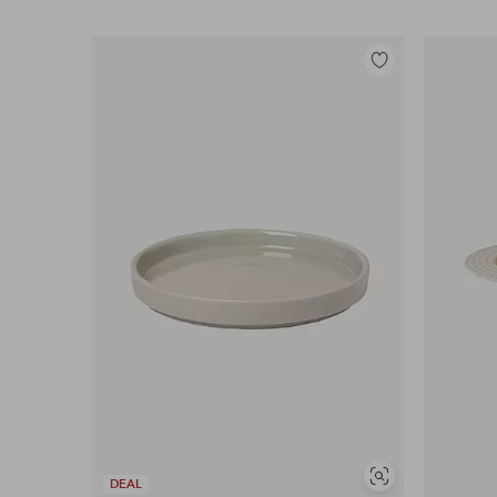
Lisää
suosikkeihin
Näytä
DEAL