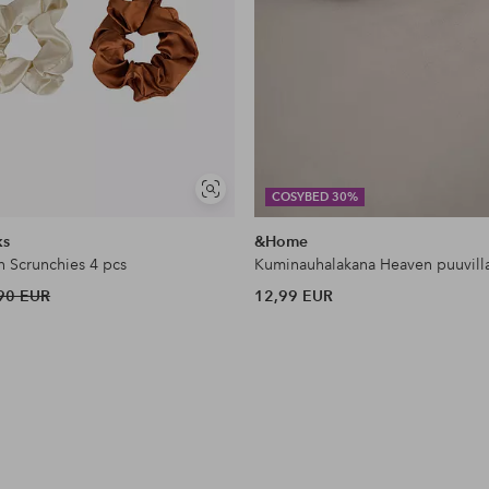
Näytä
COSYBED 30%
samankaltaisia
ks
&Home
n Scrunchies 4 pcs
Kuminauhalakana Heaven puuvill
90 EUR
12,99 EUR