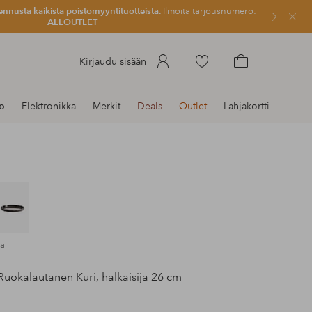
ennusta kaikista poistomyyntituotteista.
Ilmoita tarjousnumero:
Sulje
ALLOUTLET
Siirry
Kirjaudu sisään
merkittyihin
Siirry
suosikkituotteisiin
ostoskoriin
to
Elektronikka
Merkit
Deals
Outlet
Lahjakortti
ka
uokalautanen Kuri, halkaisija 26 cm