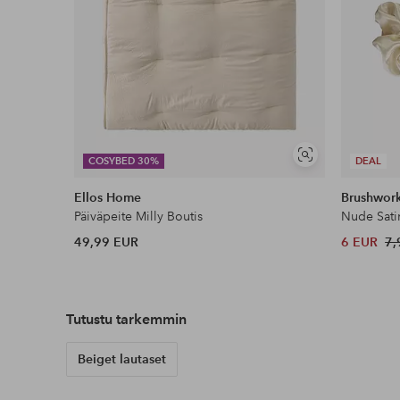
Näytä
COSYBED 30%
DEAL
samankaltaisia
Ellos Home
Brushwor
Päiväpeite Milly Boutis
Nude Sati
49,99 EUR
6 EUR
7,
Tutustu tarkemmin
Beiget lautaset