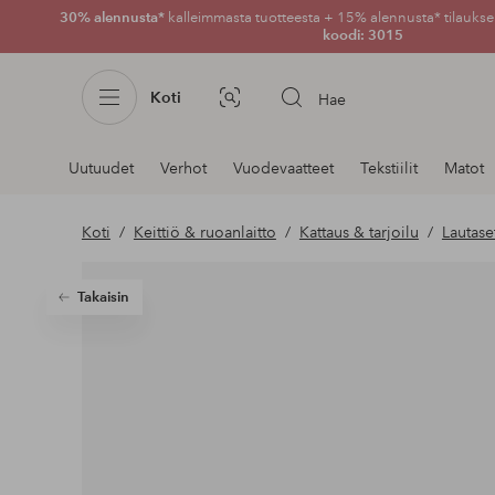
30% alennusta*
kalleimmasta tuotteesta + 15% alennusta* tilauksen
koodi: 3015
Koti
Hae
Kuvahaku
Navigointi
Uutuudet
Verhot
Vuodevaatteet
Tekstiilit
Matot
osastoilla
Koti
Keittiö & ruoanlaitto
Kattaus & tarjoilu
Lautase
Takaisin