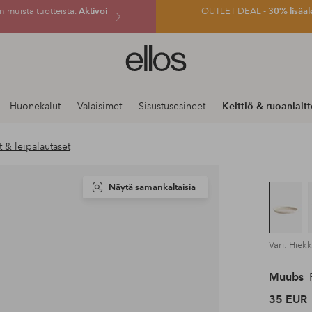
 muista tuotteista.
Aktivoi
OUTLET DEAL -
30% lisäal
Ellos-
logo
–
siirry
Huonekalut
Valaisimet
Sisustusesineet
Keittiö & ruoanlait
aloitussivulle
t & leipälautaset
Näytä samankaltaisia
Väri: Hiek
Muubs
R
35 EUR