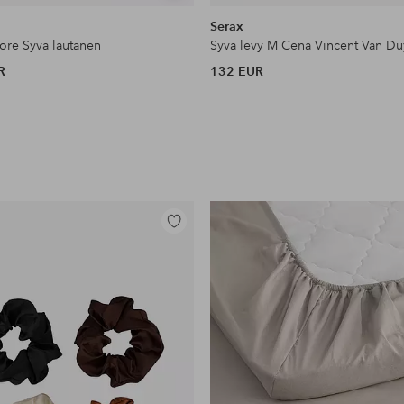
samankaltaisia
Serax
ore Syvä lautanen
R
132 EUR
Lisää
suosikkeihin