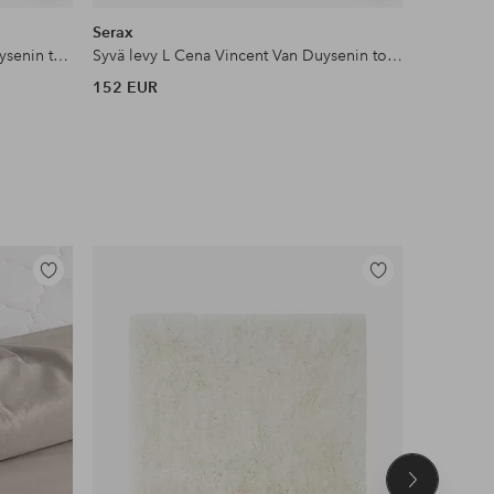
samankaltaisia
samankaltaisia
Serax
Serax
Syvä levy M Cena Vincent Van Duysenin toimesta 4-pakkaus
Syvä levy L Cena Vincent Van Duysenin toimesta 4-pakkaus
152 EUR
28 EUR
Lisää
Lisää
suosikkeihin
suosikkeihin
Seuraava