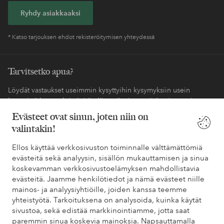
Ryhdy asiakkaaksi
* Katso tarjouksen ehdot rekisteröitymisen yhteydessä
Tarvitsetko apua?
Löydät vastaukset useimmin kysyttyihin kysymyksiin usein
kysytyistä kysymyksistä. Löydät myös tietoa siitä, miten voit ottaa
meihin yhteyttä.
Evästeet ovat sinun, joten niin on
valintakin!
Asiakaspalvelu
Tilaukset
Maksutavat
Toim
Ellos käyttää verkkosivuston toiminnalle välttämättömiä
evästeitä sekä analyysin, sisällön mukauttamisen ja sinua
koskevamman verkkosivustoelämyksen mahdollistavia
Omat sivut
evästeitä. Jaamme henkilötiedot ja nämä evästeet niille
mainos- ja analyysiyhtiöille, joiden kanssa teemme
yhteistyötä. Tarkoituksena on analysoida, kuinka käytät
Tietoa Elloksesta
sivustoa, sekä edistää markkinointiamme, jotta saat
paremmin sinua koskevia mainoksia. Napsauttamalla