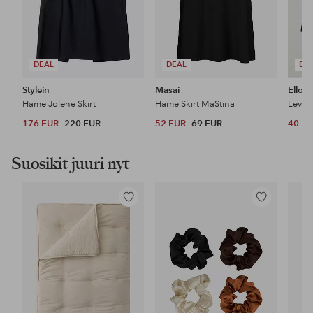
DEAL
DEAL
DE
Stylein
Masai
Ellos 
Hame Jolene Skirt
Hame Skirt MaStina
Leveä
176 EUR
220 EUR
52 EUR
69 EUR
40 E
Suosikit juuri nyt
Lisää
Lisää
suosikkeihin
suosikkeihin