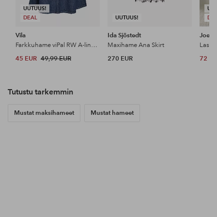
UUTUUS!
UU
DEAL
UUTUUS!
DE
Vila
Ida Sjöstedt
Joelle
Farkkuhame viPal RW A-line Midi Denim Skirt
Maxihame Ana Skirt
Lasko
45 EUR
49,99 EUR
270 EUR
72 E
Tutustu tarkemmin
Mustat maksihameet
Mustat hameet