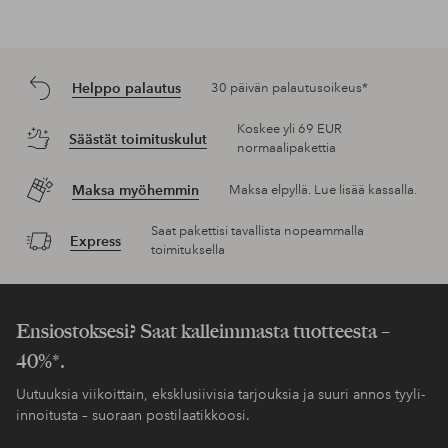
Helppo palautus
30 päivän palautusoikeus*
Koskee yli 69 EUR
Säästät toimituskulut
normaalipakettia
Maksa myöhemmin
Maksa elpyllä. Lue lisää kassalla.
Saat pakettisi tavallista nopeammalla
Express
toimituksella
Ensiostoksesi? Saat kalleimmasta tuotteesta –
40%*.
Uutuuksia viikoittain, eksklusiivisia tarjouksia ja suuri annos tyyli-
innoitusta – suoraan postilaatikkoosi.