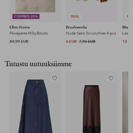
COSYBED 30%
DEAL
DE
Ellos Home
Brushworks
Maybe
Päiväpeite Milly Boutis
Nude Satin Scrunchies 4 pcs
49,99 EUR
6 EUR
7,90 EUR
13 E
Tutustu uutuuksiimme
Lisää
Lisää
suosikkeihin
suosikkeihin