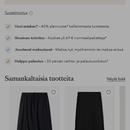
Tuoteilmoitus
Uusi asiakas?
– 40% alennusta* kalleimmasta tuotteesta
Ilmainen toimitus
– Koskee yli 69 € normaalipaketteja*
Joustavat maksutavat
– Maksa nyt, myöhemmin tai maksa erissä
Helppo palautus
– 30 päivän vaihto- ja palautusoikeus*
Samankaltaisia tuotteita
Näytä lisää
Lisää
Lisää
suosikkeihin
suosikkeihin