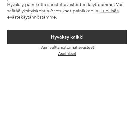
Hyväksy-painiketta suostut evästeiden käyttöömme. Voit
Palvelumme
säätää yksityiskohtia Asetukset-painikkeella.
Lue lisää
evästekäytännöstämme.
Ehdot
Hyväksy kaikki
Ystävät
Vain välttämättömät evästeet
Avaa
Asetukset
chat-
laati
Turvalliset maksut – maksa nyt tai erissä
Haluatko tietää
lisää maksuvaihtoehdoistamme
?
elpy
elpy
Suomi - Valitse maa
Facebook
Instagram
Pinterest
Youtube