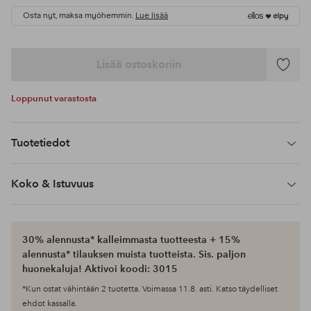
Osta nyt, maksa myöhemmin.
Lue lisää
Lisää ostoskoriin
Lisää
suosikke
Loppunut varastosta
Tuotetiedot
Koko & Istuvuus
30% alennusta* kalleimmasta tuotteesta + 15%
alennusta* tilauksen muista tuotteista. Sis. paljon
huonekaluja! Aktivoi koodi: 3015
*Kun ostat vähintään 2 tuotetta. Voimassa 11.8. asti. Katso täydelliset
ehdot kassalla.