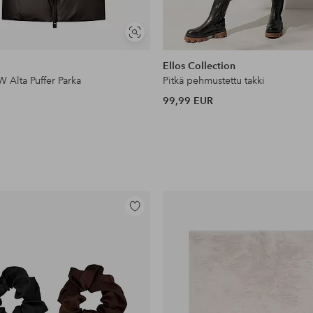
Näytä
samankaltaisia
Ellos Collection
 W Alta Puffer Parka
Pitkä pehmustettu takki
99,99 EUR
Lisää
suosikkeihin