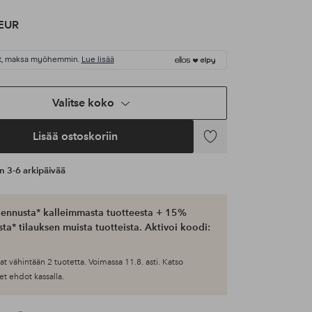
EUR
t, maksa myöhemmin.
Lue lisää
Valitse koko
Lisää ostoskoriin
Lisää
suosikkeihin
an 3-6 arkipäivää
ennusta* kalleimmasta tuotteesta + 15%
ta* tilauksen muista tuotteista. Aktivoi koodi:
at vähintään 2 tuotetta. Voimassa 11.8. asti. Katso
et ehdot kassalla.