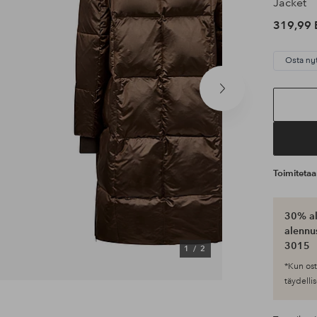
Jacket
319,99 
Osta ny
Seuraava
tuote
Toimiteta
30% al
alennus
3015
1
/
2
*Kun ost
täydellis