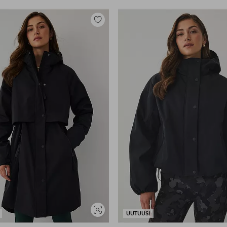
Lisää
suosikkeihin
Näytä
UUTUUS!
samankaltaisia