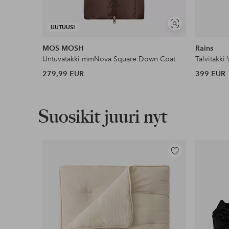
Näytä
UUTUUS!
samankaltaisia
MOS MOSH
Rains
Untuvatakki mmNova Square Down Coat
Talvitakki
279,99 EUR
399 EUR
Suosikit juuri nyt
Lisää
suosikkeihin