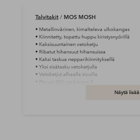
Talvitakit
/
MOS MOSH
• Metallinvärinen, kimalteleva ulkokangas
• Kiinnitetty, topattu huppu kiristysnyörillä
• Kaksisuuntainen vetoketju
• Ribatut hihansuut hihansuissa
• Kaksi taskua nepparikiinnityksellä
• Yksi sisätasku vetoketjulla
• Vetoketjut alhaalla sivuilla
• Pituus: 102 cm koossa S
Näytä lisää
Vuori: 100% Polyesteriä
Täyte: 90% Vesilinnun untuva, 10% Vesilin
Materiaali: Kudottu
Materiaali: 100% Polyamidia
Peseminen: Hienopesu 40°