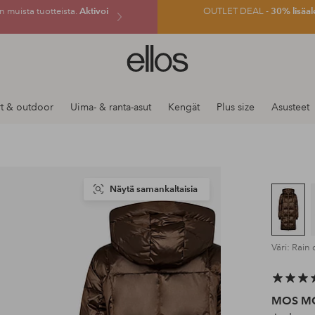
 muista tuotteista.
Aktivoi
OUTLET DEAL -
30% lisäal
Ellos-
logo
–
siirry
t & outdoor
Uima- & ranta-asut
Kengät
Plus size
Asusteet
aloitussivulle
Näytä samankaltaisia
Väri: Rain
MOS M