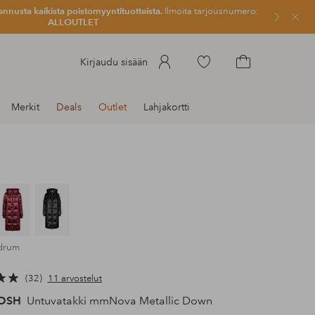
ennusta kaikista poistomyyntituotteista.
Ilmoita tarjousnumero:
Sulje
ALLOUTLET
Siirry
Kirjaudu sisään
merkittyihin
Siirry
suosikkituotteisiin
ostoskoriin
Merkit
Deals
Outlet
Lahjakortti
 drum
32
11 arvostelut
OSH
Untuvatakki mmNova Metallic Down