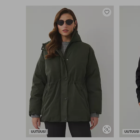
Lisää
suosikkeihin
Näytä
UUTUUS!
UUTUUS!
samankaltaisia