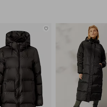
Lisää
suosikkeihin