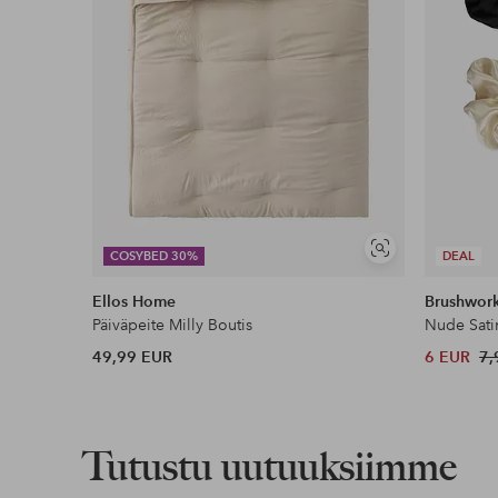
Näytä
COSYBED 30%
DEAL
samankaltaisia
Ellos Home
Brushwor
Päiväpeite Milly Boutis
Nude Sati
49,99 EUR
6 EUR
7,
Tutustu uutuuksiimme