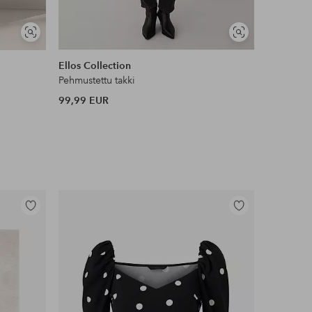
Näytä
Näytä
samankaltaisia
samankaltaisia
Ellos Collection
Áhkká
Pehmustettu takki
Laskettelu
99,99 EUR
299 EUR
Lisää
Lisää
suosikkeihin
suosikkeihin