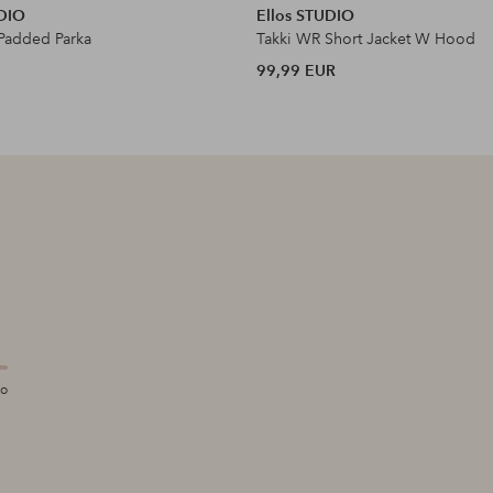
UDIO
Ellos STUDIO
Padded Parka
Takki WR Short Jacket W Hood
99,99 EUR
so