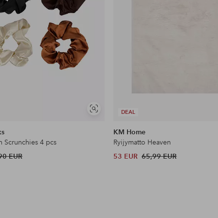
Näytä
DEAL
samankaltaisia
ks
KM Home
n Scrunchies 4 pcs
Ryijymatto Heaven
90 EUR
53 EUR
65,99 EUR