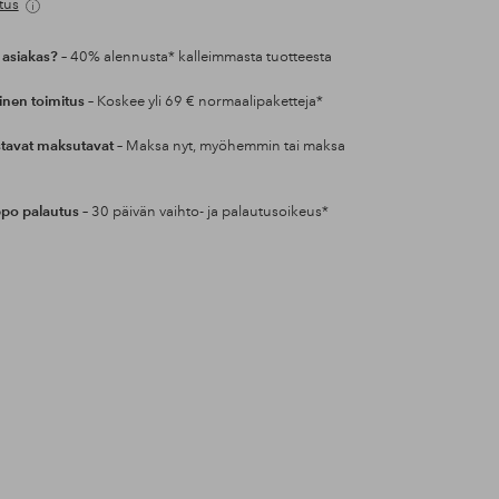
tus
 asiakas?
– 40% alennusta* kalleimmasta tuotteesta
inen toimitus
– Koskee yli 69 € normaalipaketteja*
tavat maksutavat
– Maksa nyt, myöhemmin tai maksa
po palautus
– 30 päivän vaihto- ja palautusoikeus*