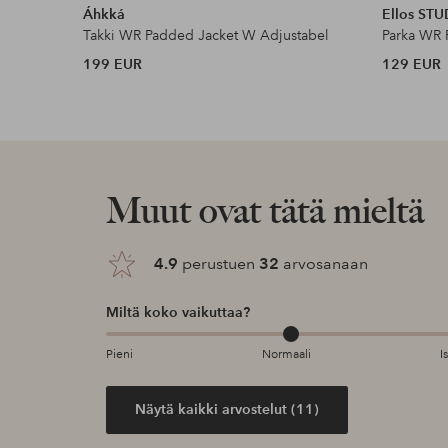
Áhkká
Ellos ST
Takki WR Padded Jacket W Adjustabel
Parka WR 
199 EUR
129 EUR
Muut ovat tätä mieltä
4.9
perustuen
32
arvosanaan
Miltä koko vaikuttaa?
Pieni
Normaali
I
Näytä kaikki arvostelut (11)