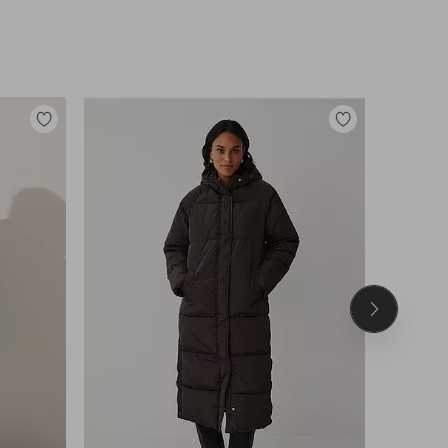
Lisää
Lisää
suosikkeihin
suosikkeihin
Seuraava
tuote