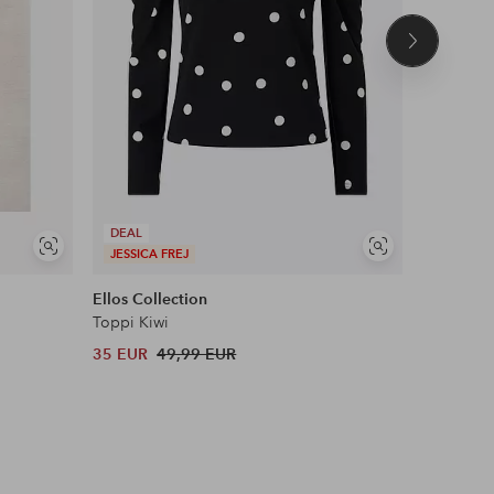
Seuraava
tuote
DEAL
Näytä
Näytä
JESSICA FREJ
DEAL
samankaltaisia
samankaltaisia
Ellos Collection
Maybelli
Toppi Kiwi
Lash Sens
35 EUR
49,99 EUR
13 EUR