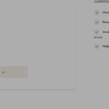
Tuoteilmoi
Uusi
Ilma
Jous
erissä
Help
nun höyhenet