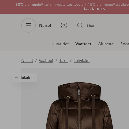
30% alennusta*
kalleimmasta tuotteesta + 15% alennusta* tilauksen
koodi: 3015
Naiset
Hae
Kuvahaku
Navigointi
Uutuudet
Vaatteet
Alusasut
Spor
osastoilla
Naiset
Vaatteet
Takit
Talvitakit
Takaisin