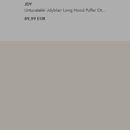
JDY
Mango
Untuvatakki Jdyblair Long Hood Puffer Otw Sij N
Parka Ano
89,99 EUR
159,99 