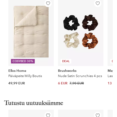
Lisää
Lisää
suosikkeihin
suosikkeihin
COSYBED 30%
DEAL
DE
Ellos Home
Brushworks
Maybe
Päiväpeite Milly Boutis
Nude Satin Scrunchies 4 pcs
49,99 EUR
6 EUR
7,90 EUR
13 E
Tutustu uutuuksiimme