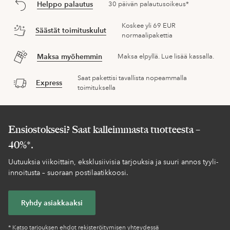
Helppo palautus
30 päivän palautusoikeus*
Koskee yli 69 EUR
Säästät toimituskulut
normaalipakettia
Maksa myöhemmin
Maksa elpyllä. Lue lisää kassalla.
Saat pakettisi tavallista nopeammalla
Express
toimituksella
Ensiostoksesi? Saat kalleimmasta tuotteesta –
40%*.
Uutuuksia viikoittain, eksklusiivisia tarjouksia ja suuri annos tyyli-
innoitusta – suoraan postilaatikkoosi.
Ryhdy asiakkaaksi
* Katso tarjouksen ehdot rekisteröitymisen yhteydessä