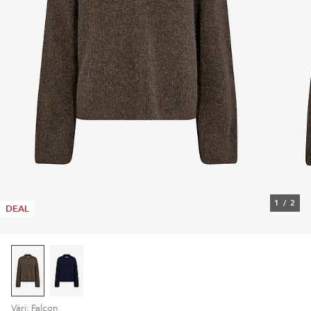
1
/
2
DEAL
Väri: Falcon