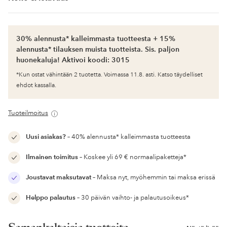
30% alennusta* kalleimmasta tuotteesta + 15%
alennusta* tilauksen muista tuotteista. Sis. paljon
huonekaluja! Aktivoi koodi: 3015
*Kun ostat vähintään 2 tuotetta. Voimassa 11.8. asti. Katso täydelliset
ehdot kassalla.
Tuoteilmoitus
Uusi asiakas?
– 40% alennusta* kalleimmasta tuotteesta
Ilmainen toimitus
– Koskee yli 69 € normaalipaketteja*
Joustavat maksutavat
– Maksa nyt, myöhemmin tai maksa erissä
Helppo palautus
– 30 päivän vaihto- ja palautusoikeus*