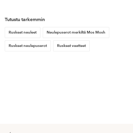
Tutustu tarkemmin
Ruskeat neuleet
Neulepuserot merkiltä Mos Mosh
Ruskeat neulepuserot
Ruskeat vaatteet