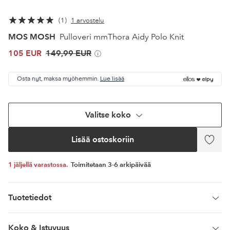
1
1 arvostelu
MOS MOSH
Pulloveri mmThora Aidy Polo Knit
105 EUR
149,99 EUR
Osta nyt, maksa myöhemmin.
Lue lisää
Valitse koko
Lisää ostoskoriin
Lisää
suosi
1 jäljellä varastossa.
Toimitetaan 3-6 arkipäivää
Tuotetiedot
Koko & Istuvuus