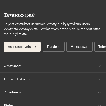
Tarvitsetko apua?
Löydät vastaukset useimmin kysyttyihin kysymyksiin usein
kysytyistä kysymyksistä. Löydät myös tietoa siitä, miten voit ottaa
meihin yhteyttä.
Asiakaspalvelu
Tilaukset
Maksutavat
Toim
Omat sivut
Tietoa Elloksesta
Palvelumme
Ehdot