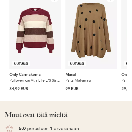
Lisää
Lisää
suosikkeihin
suosikkeihin
UUTUUS!
UUTUUS!
UU
Only Carmakoma
Masai
Only
Pulloveri carAtia Life L/S Stripe Pullov Knt
Paita MaFanasi
Paita
34,99 EUR
99 EUR
29,99
Muut ovat tätä mieltä
5.0
perustuen
1
arvosanaan