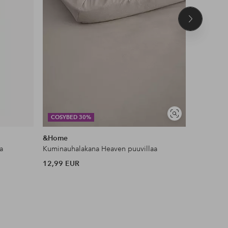
Seuraava
tuote
Näytä
COSYBED 30%
DEAL
samankaltaisia
&Home
Ellos Ho
a
Kuminauhalakana Heaven puuvillaa
Liukueste
12,99 EUR
11 EUR