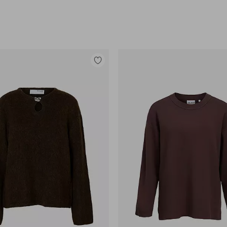
Lisää
suosikkeihin