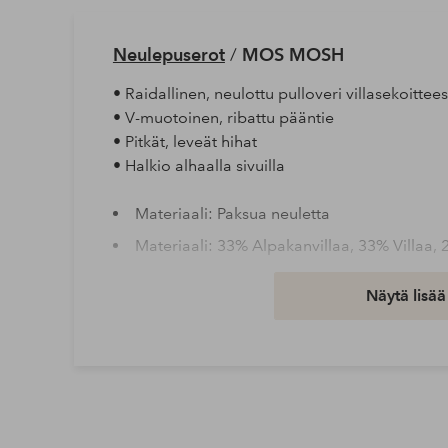
Neulepuserot
/
MOS MOSH
• Raidallinen, neulottu pulloveri villasekoittee
• V-muotoinen, ribattu pääntie
• Pitkät, leveät hihat
• Halkio alhaalla sivuilla
Materiaali: Paksua neuletta
Materiaali: 33% Alpakanvillaa, 33% Villaa,
Peseminen: Käsinpesu
Näytä lisää
Hihan pituus: Pitkät hihat
Tuotenumero: 2199120-01-S
Lataa korkearesoluutioinen kuva