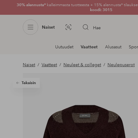
30% alennusta*
kalleimmasta tuotteesta + 15% alennusta* tilauksen
koodi: 3015
Naiset
Hae
Kuvahaku
Navigointi
Uutuudet
Vaatteet
Alusasut
Spor
osastoilla
Naiset
Vaatteet
Neuleet & colleget
Neulepuserot
Takaisin