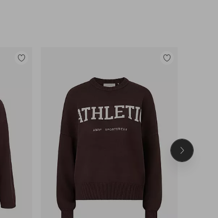
Lisää
Lisää
suosikkeihin
suosikkeihin
Seuraava
tuote