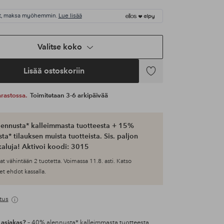
t, maksa myöhemmin.
Lue lisää
Valitse koko
Lisää ostoskoriin
Lisää
suosikkeihin
 varastossa.
Toimitetaan 3-6 arkipäivää
ennusta* kalleimmasta tuotteesta + 15%
ta* tilauksen muista tuotteista. Sis. paljon
aluja! Aktivoi koodi: 3015
at vähintään 2 tuotetta. Voimassa 11.8. asti. Katso
et ehdot kassalla.
tus
 asiakas?
– 40% alennusta* kalleimmasta tuotteesta