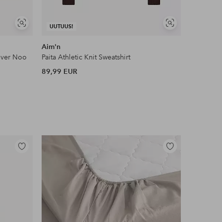
Näytä
Näytä
UUTUUS!
UUTUUS!
samankaltaisia
samankaltaisia
Aim'n
Mango
lover Noo
Paita Athletic Knit Sweatshirt
Paita Swe
89,99 EUR
22,99 EU
Lisää
Lisää
suosikkeihin
suosikkeihin