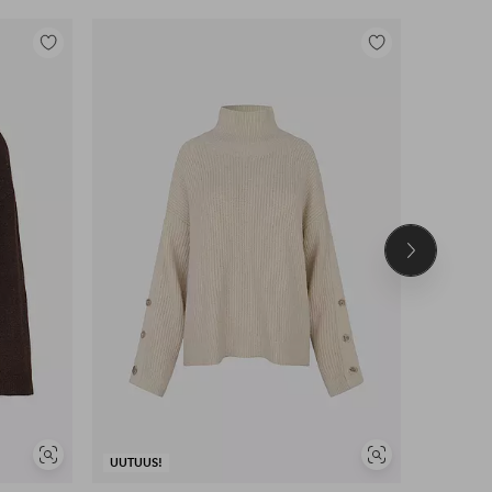
Lisää
Lisää
suosikkeihin
suosikkeihin
Seuraava
tuote
Näytä
Näytä
UUTUUS!
UUTUUS!
samankaltaisia
samankaltaisia