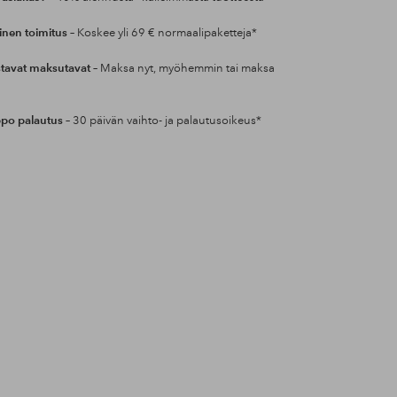
inen toimitus
– Koskee yli 69 € normaalipaketteja*
tavat maksutavat
– Maksa nyt, myöhemmin tai maksa
po palautus
– 30 päivän vaihto- ja palautusoikeus*