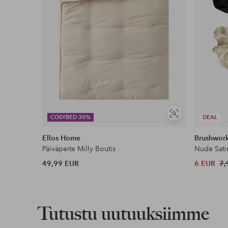
Näytä
COSYBED 30%
DEAL
samankaltaisia
Ellos Home
Brushwor
Päiväpeite Milly Boutis
Nude Sati
49,99 EUR
6 EUR
7,
Tutustu uutuuksiimme