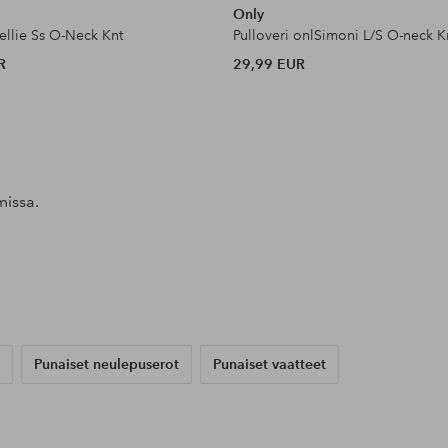
Only
ellie Ss O-Neck Knt
Pulloveri onlSimoni L/S O-neck K
R
29,99 EUR
missa.
Julkaissut
theresewickman
Julkaissut
annieemilsson
Julkaissut
ellosofficial
Punaiset neulepuserot
Punaiset vaatteet