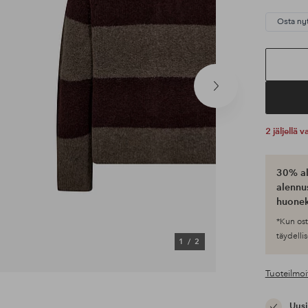
Osta ny
Seuraava
tuote
2 jäljellä
30% al
alennus
huonek
*Kun ost
täydellis
1
/
2
Tuoteilmoi
Uusi