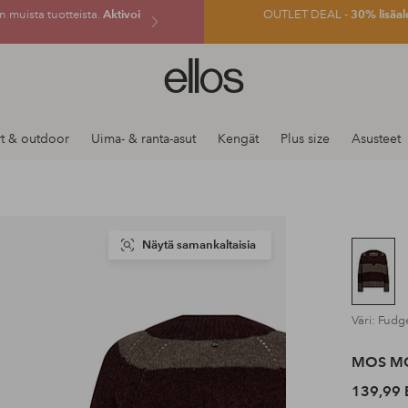
 muista tuotteista.
Aktivoi
OUTLET DEAL -
30% lisäal
Ellos-
logo
–
siirry
t & outdoor
Uima- & ranta-asut
Kengät
Plus size
Asusteet
aloitussivulle
Näytä samankaltaisia
Väri: Fudg
MOS M
139,99 