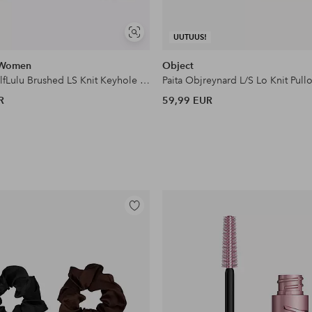
Näytä
UUTUUS!
samankaltaisia
 Women
Object
Pulloveri slfLulu Brushed LS Knit Keyhole O-n
Paita Objreynard L/S Lo Knit Pul
R
59,99 EUR
Lisää
suosikkeihin