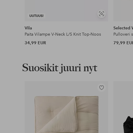
Näytä
UUTUUS!
samankaltaisia
Vila
Selected
Paita Vilampe V-Neck L/S Knit Top-Noos
34,99 EUR
79,99 EU
Suosikit juuri nyt
Lisää
suosikkeihin