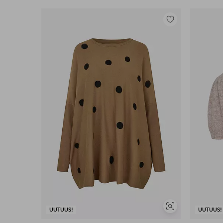
Lisää
suosikkeihin
Näytä
UUTUUS!
UUTUUS!
samankaltaisia