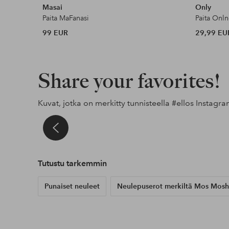
Masai
Only
Paita MaFanasi
Paita Onln
99 EUR
29,99 EU
Share your favorites!
Kuvat, jotka on merkitty tunnisteella
#ellos
Instagra
t
al
Julkaissut
sandrashem
Julkaissut
noareijnen_
Julkaissut
alexiiak
Tutustu tarkemmin
Punaiset neuleet
Neulepuserot merkiltä Mos Mosh