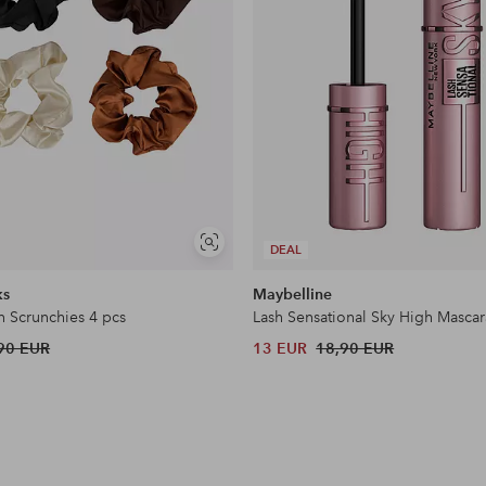
Näytä
DEAL
samankaltaisia
ks
Maybelline
n Scrunchies 4 pcs
Lash Sensational Sky High Mascar
90 EUR
13 EUR
18,90 EUR