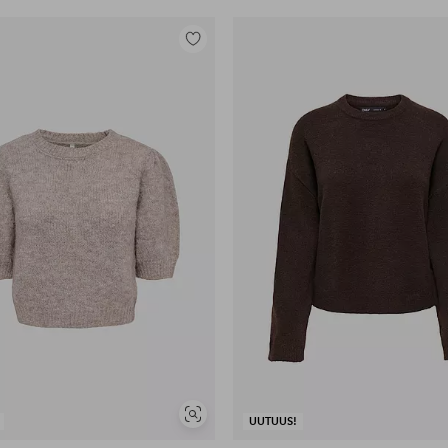
Lisää
suosikkeihin
Näytä
UUTUUS!
samankaltaisia