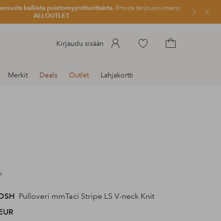
ennusta kaikista poistomyyntituotteista.
Ilmoita tarjousnumero:
Sulje
ALLOUTLET
Siirry
Kirjaudu sisään
merkittyihin
Siirry
suosikkituotteisiin
ostoskoriin
Merkit
Deals
Outlet
Lahjakortti
e
OSH
Pulloveri mmTaci Stripe LS V-neck Knit
EUR