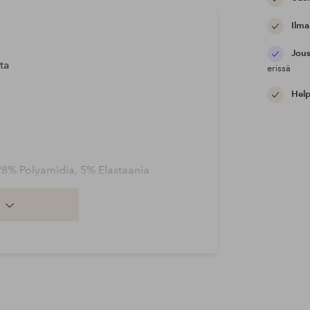
Ilma
Jous
sta
erissä
Help
 28% Polyamidia, 5% Elastaania