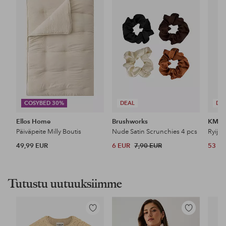
suosikkeihin
suosikkeihin
COSYBED 30%
DEAL
DE
Ellos Home
Brushworks
KM H
Päiväpeite Milly Boutis
Nude Satin Scrunchies 4 pcs
Ryijy
49,99 EUR
6 EUR
7,90 EUR
53 E
Tutustu uutuuksiimme
Lisää
Lisää
suosikkeihin
suosikkeihin