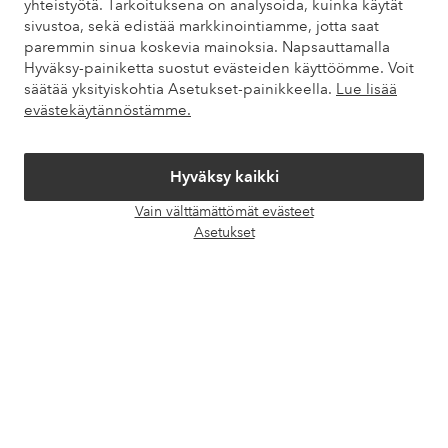
yhteistyötä. Tarkoituksena on analysoida, kuinka käytät
sivustoa, sekä edistää markkinointiamme, jotta saat
Tietoa Elloksesta
paremmin sinua koskevia mainoksia. Napsauttamalla
Hyväksy-painiketta suostut evästeiden käyttöömme. Voit
säätää yksityiskohtia Asetukset-painikkeella.
Lue lisää
Palvelumme
evästekäytännöstämme.
Ehdot
Hyväksy kaikki
Ystävät
Vain välttämättömät evästeet
Avaa
Asetukset
chat-
laati
Turvalliset maksut – maksa nyt tai erissä
Haluatko tietää
lisää maksuvaihtoehdoistamme
?
elpy
elpy
Suomi - Valitse maa