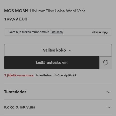
MOS MOSH
Liivi mmElise Loisa Wool Vest
199,99 EUR
Osta nyt, maksa myöhemmin.
Lue lisää
Valitse koko
Lisää ostoskoriin
Lisää
suosikke
3 jäljellä varastossa.
Toimitetaan 3-6 arkipäivää
Tuotetiedot
Koko & Istuvuus