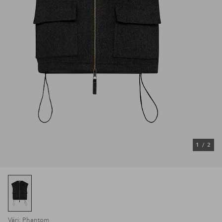
1
/
2
Väri: Phantom