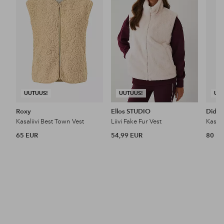
UUTUUS!
UUTUUS!
UU
Roxy
Ellos STUDIO
Didri
Kasaliivi Best Town Vest
Liivi Fake Fur Vest
Kasalii
65 EUR
54,99 EUR
80 E