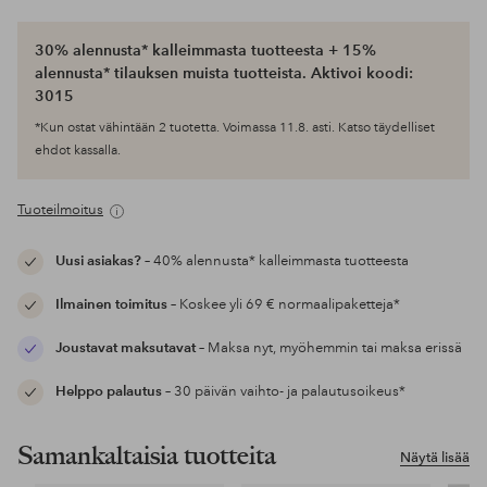
30% alennusta* kalleimmasta tuotteesta + 15%
alennusta* tilauksen muista tuotteista. Aktivoi koodi:
3015
*Kun ostat vähintään 2 tuotetta. Voimassa 11.8. asti. Katso täydelliset
ehdot kassalla.
Tuoteilmoitus
Uusi asiakas?
– 40% alennusta* kalleimmasta tuotteesta
Ilmainen toimitus
– Koskee yli 69 € normaalipaketteja*
Joustavat maksutavat
– Maksa nyt, myöhemmin tai maksa erissä
Helppo palautus
– 30 päivän vaihto- ja palautusoikeus*
Samankaltaisia tuotteita
Näytä lisää