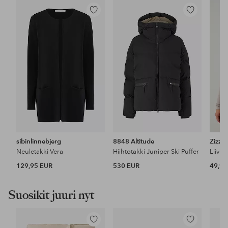
Lisää
Lisää
suosikkeihin
suosikkeihin
sibinlinnebjerg
8848 Altitude
Zizzi
Neuletakki Vera
Hiihtotakki Juniper Ski Puffer
Liivi 
129,95 EUR
530 EUR
49,99
Suosikit juuri nyt
Lisää
Lisää