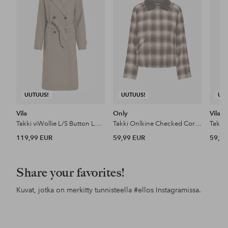
UUTUUS!
UUTUUS!
UU
Vila
Only
Vila
Takki viWollie L/S Button Long Coat
Takki Onlkine Checked Cord Jacket CC Otw
119,99 EUR
59,99 EUR
59,99
Share your favorites!
Kuvat, jotka on merkitty tunnisteella
#ellos
Instagramissa.
Julkaissut
lauraeerika
Julkaissut
ellosofficial
Jul
ello