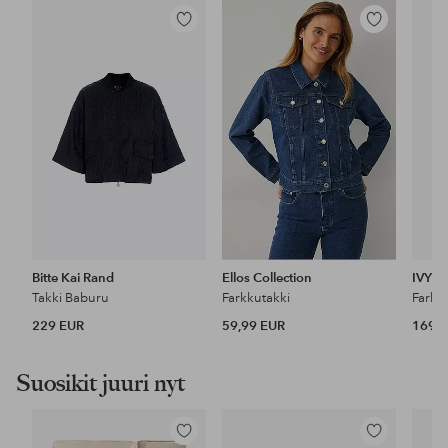
Lisää
Lisää
suosikkeihin
suosikkeihin
Bitte Kai Rand
Ellos Collection
IVY 
Takki Baburu
Farkkutakki
229 EUR
59,99 EUR
169 
Suosikit juuri nyt
Lisää
Lisää