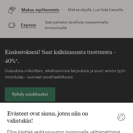
Maksa myöhemmin
Maksa elpyllä. Lue lisää kassalla.
Saat pakettisi tavallista nopeammalla
Express
toimituksella
Ensiostoksesi? Saat kalleimmasta tuotteesta –
40%*.
Uutuuksia viikoittain, eksklusiivisia tarjouksia ja suuri annos tyyli-
innoitusta – suoraan postilaatikkoosi.
Ryhdy asiakkaaksi
* Katso tarjouksen ehdot rekisteröitymisen yhteydessä
Evästeet ovat sinun, joten niin on
valintakin!
Tarvitsetko apua?
Ellos käyttää verkkosivuston toiminnalle välttämättömiä