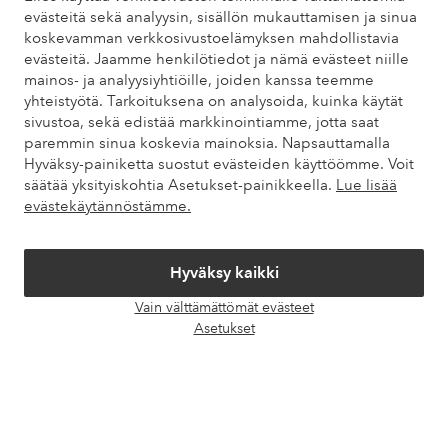
evästeitä sekä analyysin, sisällön mukauttamisen ja sinua
Löydät vastaukset useimmin kysyttyihin kysymyksiin usein
koskevamman verkkosivustoelämyksen mahdollistavia
kysytyistä kysymyksistä. Löydät myös tietoa siitä, miten voit ottaa
evästeitä. Jaamme henkilötiedot ja nämä evästeet niille
meihin yhteyttä.
mainos- ja analyysiyhtiöille, joiden kanssa teemme
yhteistyötä. Tarkoituksena on analysoida, kuinka käytät
Asiakaspalvelu
Tilaukset
Maksutavat
Toim
sivustoa, sekä edistää markkinointiamme, jotta saat
paremmin sinua koskevia mainoksia. Napsauttamalla
Hyväksy-painiketta suostut evästeiden käyttöömme. Voit
säätää yksityiskohtia Asetukset-painikkeella.
Lue lisää
Omat sivut
evästekäytännöstämme.
Tietoa Elloksesta
Hyväksy kaikki
Vain välttämättömät evästeet
Palvelumme
Avaa
Asetukset
chat-
laati
Ehdot
Ystävät