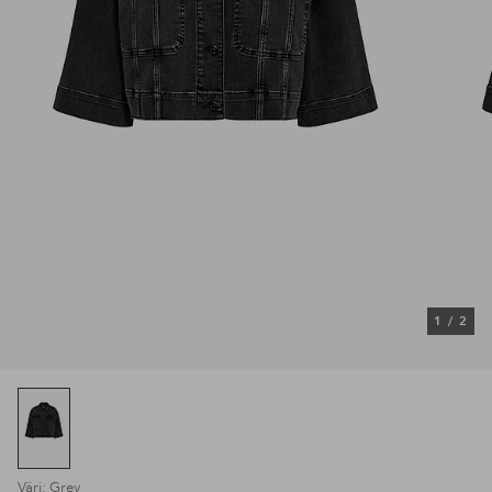
1
/
2
Väri: Grey