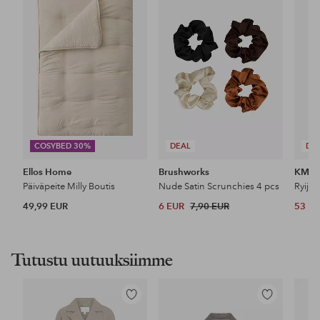
suosikkeihin
suosikkeihin
COSYBED 30%
DEAL
DE
Ellos Home
Brushworks
KM H
Päiväpeite Milly Boutis
Nude Satin Scrunchies 4 pcs
Ryijy
49,99 EUR
6 EUR
7,90 EUR
53 E
Tutustu uutuuksiimme
Lisää
Lisää
suosikkeihin
suosikkeihin