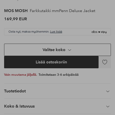
MOS MOSH
Farkkutakki mmPenn Deluxe Jacket
169,99 EUR
Osta nyt, maksa myöhemmin.
Lue lisää
Valitse koko
Lisää ostoskoriin
Lisää
suosikke
Vain muutama jäljellä.
Toimitetaan 3-6 arkipäivää
Tuotetiedot
Koko & Istuvuus