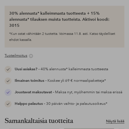
30% alennusta* kalleimmasta tuotteesta + 15%
alennusta* tilauksen muista tuotteista. Aktivoi koodi:
3015
*Kun ostat vähintään 2 tuotetta. Voimassa 11.8. asti. Katso täydelliset
ehdot kassalla.
Tuoteilmoitus
Uusi asiakas?
– 40% alennusta* kalleimmasta tuotteesta
Ilmainen toimitus
– Koskee yli 69 € normaalipaketteja*
Joustavat maksutavat
– Maksa nyt, myöhemmin tai maksa erissä
Helppo palautus
– 30 päivän vaihto- ja palautusoikeus*
Samankaltaisia tuotteita
Näytä lisää