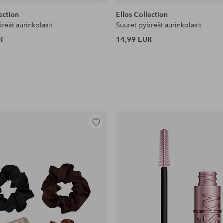
samankaltaisia
ection
Ellos Collection
reät aurinkolasit
Suuret pyöreät aurinkolasit
R
14,99 EUR
Lisää
suosikkeihin