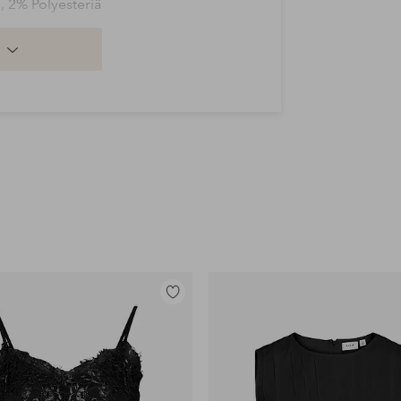
, 2% Polyesteriä
Lisää
suosikkeihin