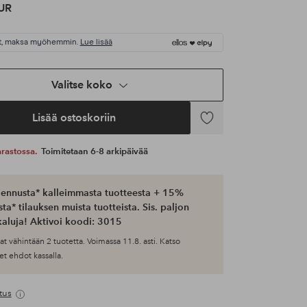
UR
t, maksa myöhemmin.
Lue lisää
Valitse koko
Lisää ostoskoriin
Lisää
suosikkeihin
 varastossa.
Toimitetaan 6-8 arkipäivää
ennusta* kalleimmasta tuotteesta + 15%
ta* tilauksen muista tuotteista. Sis. paljon
aluja! Aktivoi koodi: 3015
at vähintään 2 tuotetta. Voimassa 11.8. asti. Katso
et ehdot kassalla.
tus