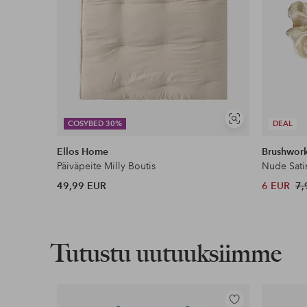
Näytä
COSYBED 30%
DEAL
samankaltaisia
Ellos Home
Brushwor
Päiväpeite Milly Boutis
Nude Sati
49,99 EUR
6 EUR
7,
Tutustu uutuuksiimme
Lisää