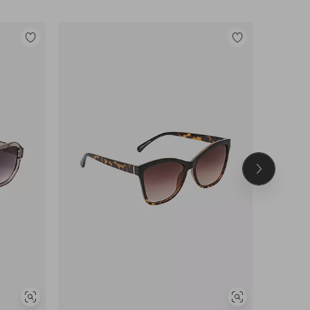
Lisää
Lisää
suosikkeihin
suosikkeihin
Seuraava
tuote
Näytä
Näytä