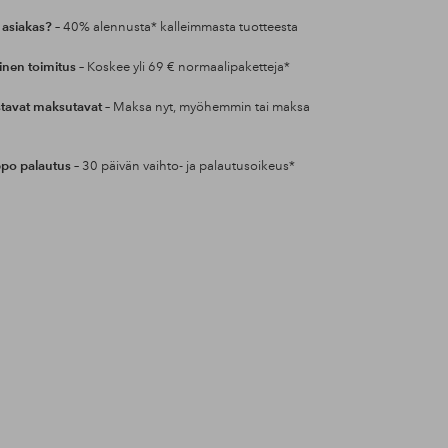
 asiakas?
– 40% alennusta* kalleimmasta tuotteesta
inen toimitus
– Koskee yli 69 € normaalipaketteja*
tavat maksutavat
– Maksa nyt, myöhemmin tai maksa
po palautus
– 30 päivän vaihto- ja palautusoikeus*