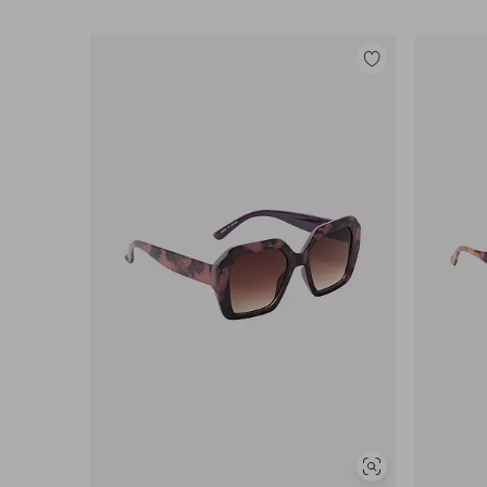
Lisää
suosikkeihin
Näytä