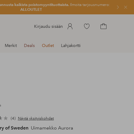
ennusta kaikista poistomyyntituotteista.
Ilmoita tarjousnumero:
Sulje
ALLOUTLET
Siirry
Kirjaudu sisään
merkittyihin
Siirry
suosikkituotteisiin
ostoskoriin
Merkit
Deals
Outlet
Lahjakortti
a
4
Näytä yksityiskohdat
ry of Sweden
Uimamekko Aurora