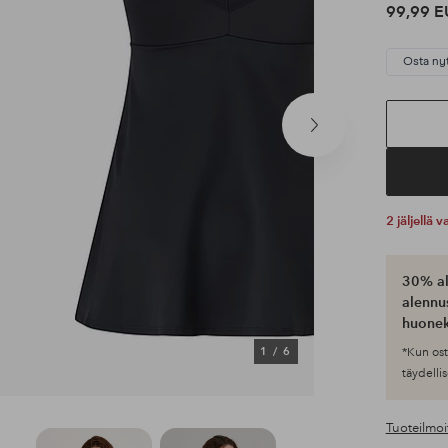
99,99 E
Osta ny
Seuraava
tuote
2 jäljellä
30% al
alennus
huonek
1
/
6
*Kun ost
täydellis
Tuoteilmoi