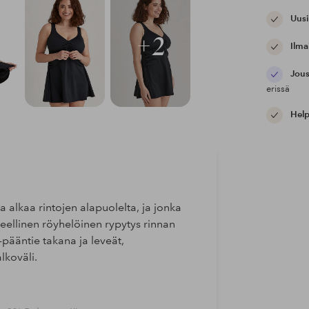
Uusi
+2
Ilma
Jous
erissä
Help
alkaa rintojen alapuolelta, ja jonka
eellinen röyhelöinen rypytys rinnan
-pääntie takana ja leveät,
lkoväli.