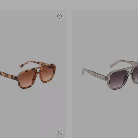
Lisää
suosikkeihin
Näytä