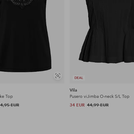
Näytä
DEAL
samankaltaisia
Vila
ike Top
Pusero viJimba O-neck S/L Top
34,95 EUR
34 EUR
44,99 EUR