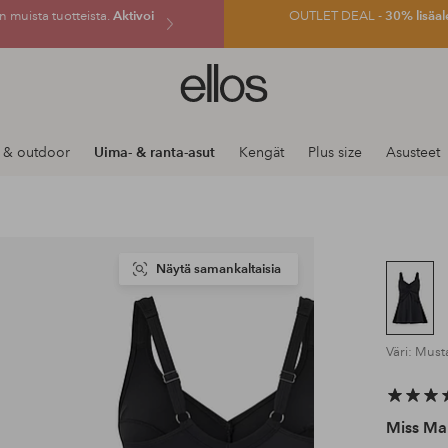
 muista tuotteista.
Aktivoi
OUTLET DEAL -
30% lisäal
Ellos-
logo
–
siirry
 & outdoor
Uima- & ranta-asut
Kengät
Plus size
Asusteet
aloitussivulle
Näytä samankaltaisia
Väri: Must
Miss Ma