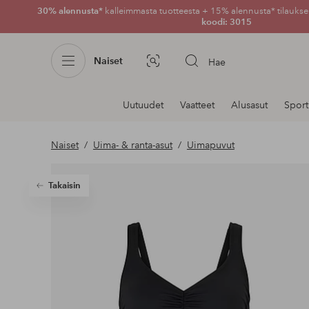
30% alennusta*
kalleimmasta tuotteesta + 15% alennusta* tilauksen
koodi: 3015
Naiset
Hae
Kuvahaku
Navigointi
Uutuudet
Vaatteet
Alusasut
Sport
osastoilla
Naiset
Uima- & ranta-asut
Uimapuvut
Takaisin