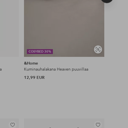
tuote
Näytä
COSYBED 30%
DEAL
samankaltaisia
&Home
Ellos Ho
a
Kuminauhalakana Heaven puuvillaa
Liukueste
12,99 EUR
11 EUR
Lisää
Lisää