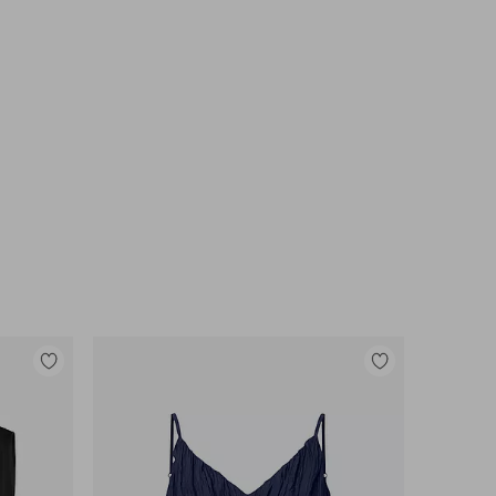
Lisää
Lisää
suosikkeihin
suosikkeihin