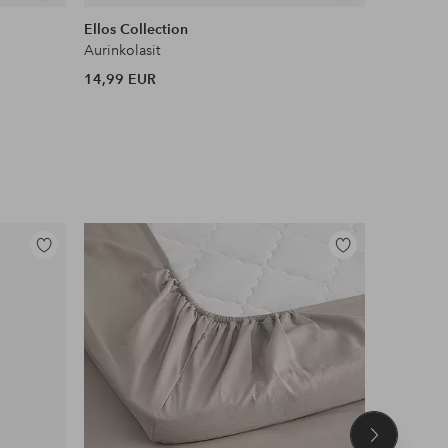
samankaltaisia
samankaltaisia
Ellos Collection
Nivea
Aurinkolasit
Intense B
14,99 EUR
9,90 EUR
Lisää
Lisää
suosikkeihin
suosikkeihin
Seuraava