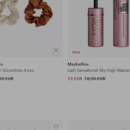
Näytä
DEAL
samankaltaisia
ks
Maybelline
n Scrunchies 4 pcs
Lash Sensational Sky High Mascar
90 EUR
13 EUR
18,90 EUR
Lisää