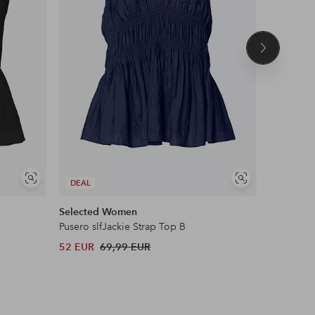
Seuraava
tuote
Näytä
Näytä
DEAL
DEAL
samankaltaisia
samankaltaisia
Selected Women
Ellos Col
Pusero slfJackie Strap Top B
Toppi
52 EUR
69,99 EUR
15 EUR