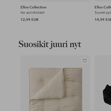
samankaltaisia
Ellos Collection
Ellos Coll
Iso aurinkolasit
Suuret pyö
12,99 EUR
14,99 EU
Suosikit juuri nyt
Lisää
suosikkeihin