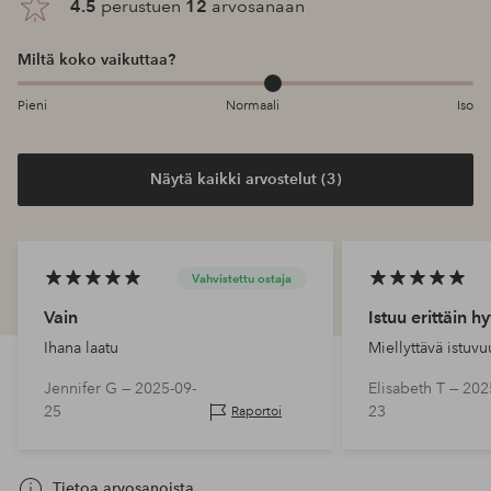
4.5
perustuen
12
arvosanaan
Miltä koko vaikuttaa?
Pieni
Normaali
Iso
Näytä kaikki arvostelut (3)
Vahvistettu ostaja
Vain
Istuu erittäin hy
Ihana laatu
Miellyttävä istuvu
Jennifer G —
2025-09-
Elisabeth T —
202
25
23
Raportoi
Tietoa arvosanoista