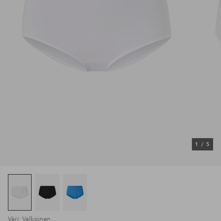
1
/
5
Väri: Valkoinen