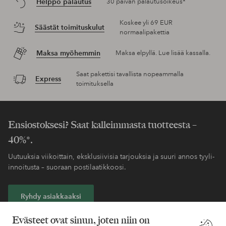
Helppo palautus
30 päivän palautusoikeus*
Koskee yli 69 EUR
Säästät toimituskulut
normaalipakettia
Maksa myöhemmin
Maksa elpyllä. Lue lisää kassalla.
Saat pakettisi tavallista nopeammalla
Express
toimituksella
Ensiostoksesi? Saat kalleimmasta tuotteesta –
40%*.
Uutuuksia viikoittain, eksklusiivisia tarjouksia ja suuri annos tyyli-
innoitusta – suoraan postilaatikkoosi.
Ryhdy asiakkaaksi
Evästeet ovat sinun, joten niin on
* Katso tarjouksen ehdot rekisteröitymisen yhteydessä