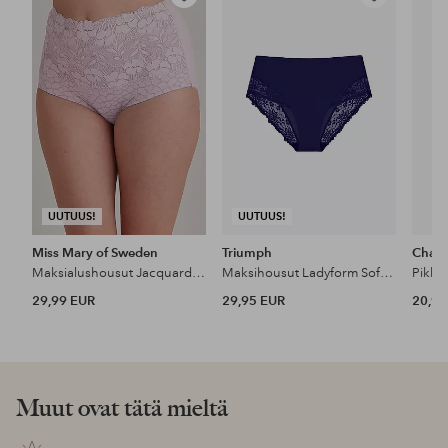
Lisää
Lisää
suosikkeihin
suosikkeihin
UUTUUS!
UUTUUS!
Miss Mary of Sweden
Triumph
Chant
Maksialushousut Jacquard & Lace Pantie Girdle
Maksihousut Ladyform Soft T Maxi
29,99 EUR
29,95 EUR
20,90
Muut ovat tätä mieltä