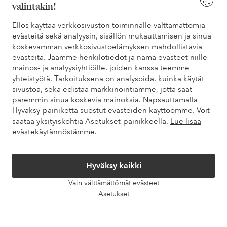
valintakin!
Ellos käyttää verkkosivuston toiminnalle välttämättömiä
Tarvitsetko apua?
evästeitä sekä analyysin, sisällön mukauttamisen ja sinua
koskevamman verkkosivustoelämyksen mahdollistavia
Löydät vastaukset useimmin kysyttyihin kysymyksiin usein
evästeitä. Jaamme henkilötiedot ja nämä evästeet niille
kysytyistä kysymyksistä. Löydät myös tietoa siitä, miten voit ottaa
mainos- ja analyysiyhtiöille, joiden kanssa teemme
meihin yhteyttä.
yhteistyötä. Tarkoituksena on analysoida, kuinka käytät
sivustoa, sekä edistää markkinointiamme, jotta saat
Asiakaspalvelu
Tilaukset
Maksutavat
Toim
paremmin sinua koskevia mainoksia. Napsauttamalla
Hyväksy-painiketta suostut evästeiden käyttöömme. Voit
säätää yksityiskohtia Asetukset-painikkeella.
Lue lisää
evästekäytännöstämme.
Omat sivut
Hyväksy kaikki
Tietoa Elloksesta
Vain välttämättömät evästeet
Avaa
Asetukset
Palvelumme
chat-
laati
Ehdot