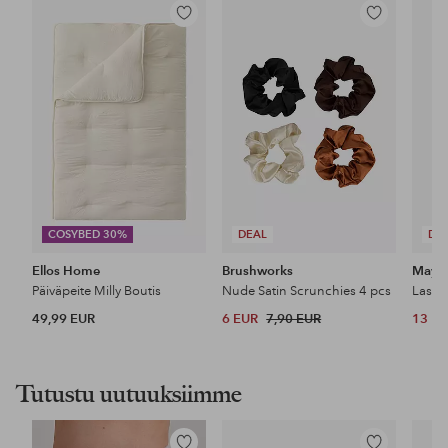
Lisää
Lisää
suosikkeihin
suosikkeihin
COSYBED 30%
DEAL
DE
Ellos Home
Brushworks
Maybe
Päiväpeite Milly Boutis
Nude Satin Scrunchies 4 pcs
49,99 EUR
6 EUR
7,90 EUR
13 E
Tutustu uutuuksiimme