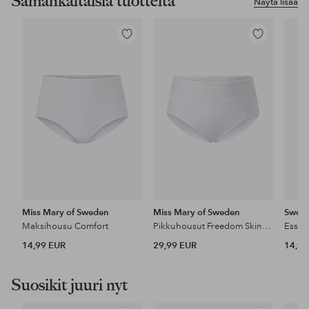
Samankaltaisia tuotteita
Näytä lisää
Lisää
Lisää
suosikkeihin
suosikkeihin
Miss Mary of Sweden
Miss Mary of Sweden
Sweg
Maksihousu Comfort
Pikkuhousut Freedom Skin-relief
14,99 EUR
29,99 EUR
14,90
Suosikit juuri nyt