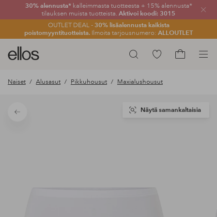
30% alennusta*
kalleimmasta tuotteesta + 15% alennusta*
Sulje
tilauksen muista tuotteista.
Aktivoi koodi: 3015
OUTLET DEAL -
30% lisäalennusta kaikista
poistomyyntituotteista.
Ilmoita tarjousnumero:
ALLOUTLET
Ellos-
Siirry
Hae
logo
merkittyihin
Siirry
–
suosikkituotteisiin
ostoskoriin
Naiset
Alusasut
Pikkuhousut
Maxialushousut
siirry
aloitussivulle
Näytä samankaltaisia
Takaisin