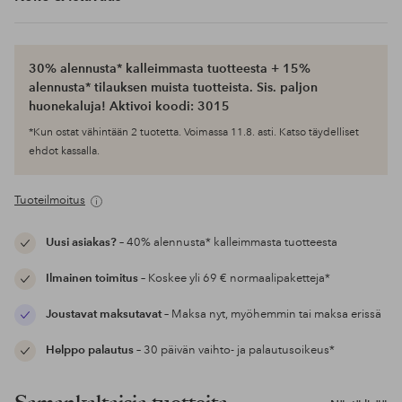
30% alennusta* kalleimmasta tuotteesta + 15%
alennusta* tilauksen muista tuotteista. Sis. paljon
huonekaluja! Aktivoi koodi: 3015
*Kun ostat vähintään 2 tuotetta. Voimassa 11.8. asti. Katso täydelliset
ehdot kassalla.
Tuoteilmoitus
Uusi asiakas?
– 40% alennusta* kalleimmasta tuotteesta
Ilmainen toimitus
– Koskee yli 69 € normaalipaketteja*
Joustavat maksutavat
– Maksa nyt, myöhemmin tai maksa erissä
Helppo palautus
– 30 päivän vaihto- ja palautusoikeus*