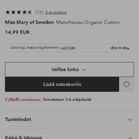
12
3 arvostelut
Miss Mary of Sweden
Maksihousu Organic Cotton
14,99 EUR
Osta nyt, maksa myöhemmin.
Lue lisää
Valitse koko
Lisää ostoskoriin
Lisää
suosikke
2 jäljellä varastossa.
Toimitetaan 3-6 arkipäivää
Tuotetiedot
Koko & Istuvuus