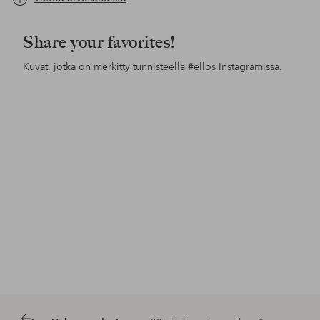
Share your favorites!
Kuvat, jotka on merkitty tunnisteella
#ellos
Instagramissa.
Julkaissut
ellosofficial
Julkaissut
ellosofficial
Jul
ello