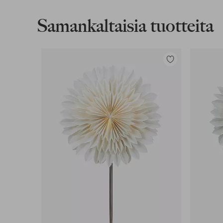
Lataa korkearesoluutioinen kuva
Samankaltaisia tuotteita
Ilmainen toimitus
Koskee yli 69 € normaalipaketteja
Lisää
suosikkeihin
Lue lisää
Lasku & Tili
Edullisimmat maksutapamme
Lue lisää