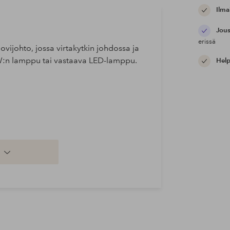
Ilma
Jous
erissä
ovijohto, jossa virtakytkin johdossa ja
 W:n lamppu tai vastaava LED-lamppu.
Help