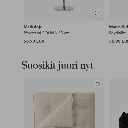
Näytä
samankaltaisia
Markslöjd
Markslöj
Pöytätähti SOLINA 35 cm
Pöytätäht
56,90 EUR
56,90 EU
Suosikit juuri nyt
Lisää
suosikkeihin