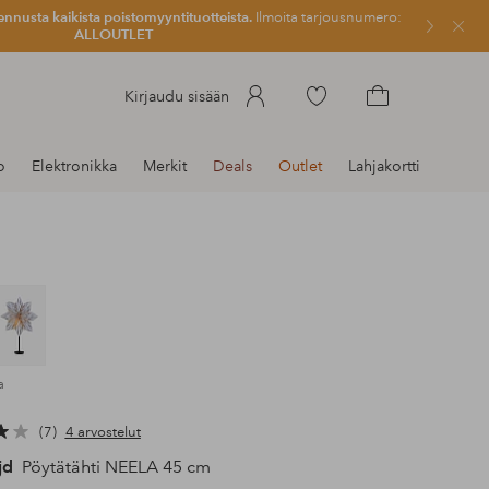
ennusta kaikista poistomyyntituotteista.
Ilmoita tarjousnumero:
Sulje
ALLOUTLET
Siirry
Kirjaudu sisään
merkittyihin
Siirry
suosikkituotteisiin
ostoskoriin
o
Elektronikka
Merkit
Deals
Outlet
Lahjakortti
a
7
4 arvostelut
jd
Pöytätähti NEELA 45 cm