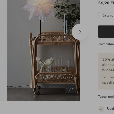
56,90 E
Osta ny
Seuraava
tuote
Toimiteta
30% al
alennus
huonek
*Kun ost
täydellis
1
/
2
Tuoteilmoi
Uusi