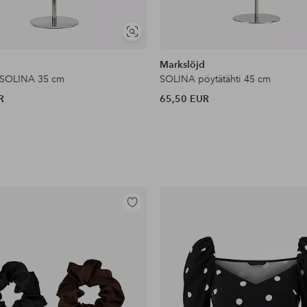
Näytä
samankaltaisia
d
Markslöjd
i SOLINA 35 cm
SOLINA pöytätähti 45 cm
R
65,50 EUR
Lisää
suosikkeihin