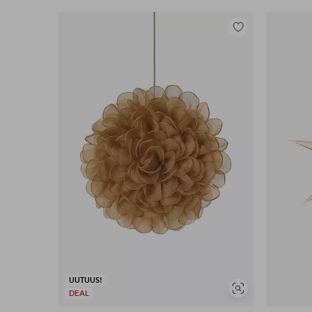
Lisää
suosikkeihin
UUTUUS!
Näytä
DEAL
samankaltaisia