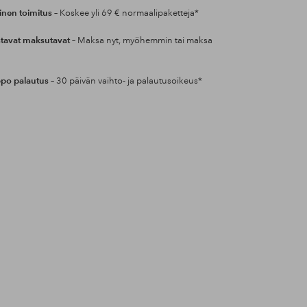
inen toimitus
– Koskee yli 69 € normaalipaketteja*
tavat maksutavat
– Maksa nyt, myöhemmin tai maksa
po palautus
– 30 päivän vaihto- ja palautusoikeus*