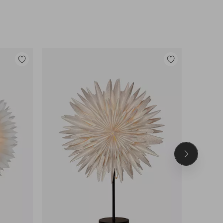
Lisää
Lisää
suosikkeihin
suosikkeihin
Seuraava
tuote