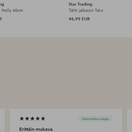
ing
Star Trading
i Holly 60cm
Tähti jalkaisin Talvi
R
46,99 EUR
Vahvistettu ostaja
Erittäin mukava