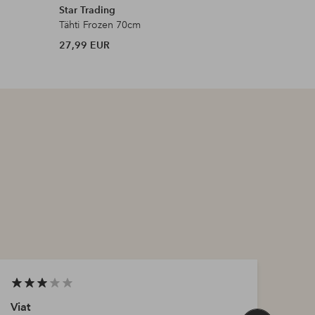
Star Trading
Star Trad
Tähti Frozen 70cm
Karo Star
27,99 EUR
29,99 EU
Viat
Erit