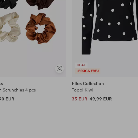
DEAL
Näytä
JESSICA FREJ
samankaltaisia
ks
Ellos Collection
n Scrunchies 4 pcs
Toppi Kiwi
90 EUR
35 EUR
49,99 EUR