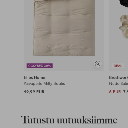
Näytä
COSYBED 30%
DEAL
samankaltaisia
Ellos Home
Brushwor
Päiväpeite Milly Boutis
Nude Sati
49,99 EUR
6 EUR
7,
Tutustu uutuuksiimme