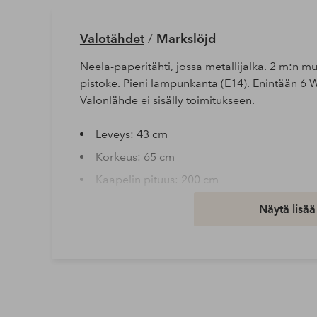
Valotähdet
/
Markslöjd
Neela-paperitähti, jossa metallijalka. 2 m:n mu
pistoke. Pieni lampunkanta (E14). Enintään 6
Valonlähde ei sisälly toimitukseen.
Leveys: 43 cm
Korkeus: 65 cm
Kaapelin pituus: 200 cm
Pituus/syvyys: 14 cm
Näytä lisää
Valonlähteet: 1
Enimmäisteho: 6 watt
Lampunkanta: E14
Tuotenumero: 1675596-02-0