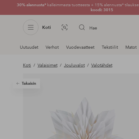
30% alennusta*
kalleimmasta tuotteesta + 15% alennusta* tilauksen
koodi: 3015
Koti
Hae
Kuvahaku
Navigointi
Uutuudet
Verhot
Vuodevaatteet
Tekstiilit
Matot
osastoilla
Koti
Valaisimet
Jouluvalot
Valotähdet
Takaisin