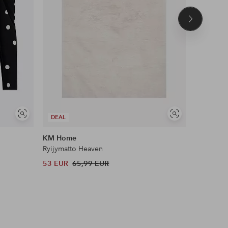
Seuraava
tuote
Näytä
Näytä
DEAL
DEAL
samankaltaisia
samankaltaisia
KM Home
Maybelli
Ryijymatto Heaven
Lash Sens
53 EUR
65,99 EUR
13 EUR