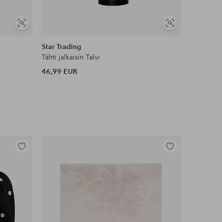
Näytä
Näytä
samankaltaisia
samankaltaisia
Star Trading
Markslöj
Tähti jalkaisin Talvi
SOLINA pö
46,99 EUR
65,50 EU
Lisää
Lisää
suosikkeihin
suosikkeihin