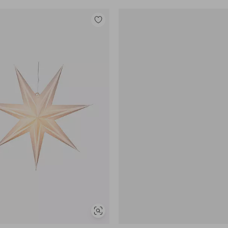
Lisää
suosikkeihin
Näytä
samankaltaisia