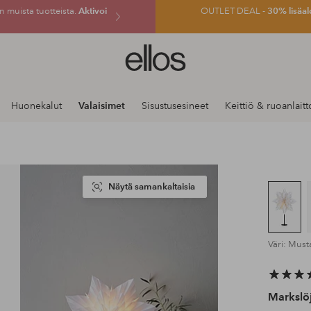
 muista tuotteista.
Aktivoi
OUTLET DEAL -
30% lisäal
Ellos-
logo
–
siirry
Huonekalut
Valaisimet
Sisustusesineet
Keittiö & ruoanlaitt
aloitussivulle
Näytä samankaltaisia
Väri: Must
Markslö