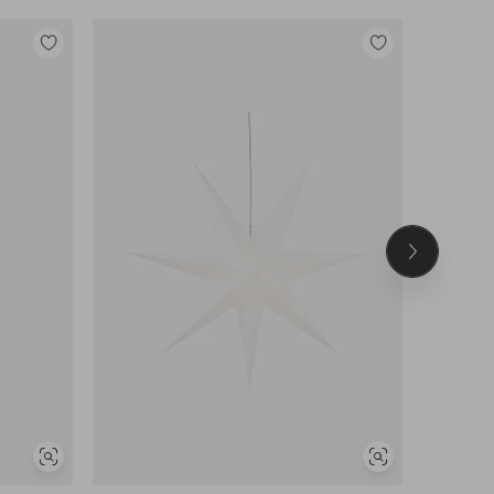
Lisää
Lisää
suosikkeihin
suosikkeihin
Seuraava
tuote
Näytä
Näytä
samankaltaisia
samankaltaisia