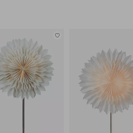
Lisää
suosikkeihin