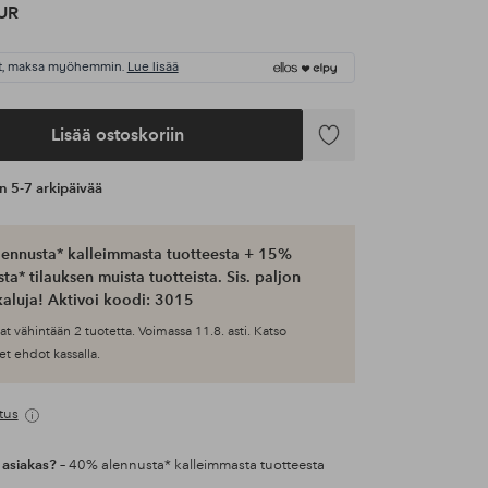
UR
t, maksa myöhemmin.
Lue lisää
Lisää ostoskoriin
Lisää
suosikkeihin
an 5-7 arkipäivää
ennusta* kalleimmasta tuotteesta + 15%
ta* tilauksen muista tuotteista. Sis. paljon
aluja! Aktivoi koodi: 3015
at vähintään 2 tuotetta. Voimassa 11.8. asti. Katso
et ehdot kassalla.
tus
 asiakas?
– 40% alennusta* kalleimmasta tuotteesta