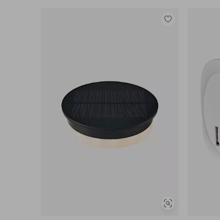
Lisää
suosikkeihin
Näytä
samankaltaisia