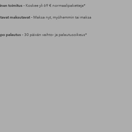
inen toimitus
– Koskee yli 69 € normaalipaketteja*
tavat maksutavat
– Maksa nyt, myöhemmin tai maksa
po palautus
– 30 päivän vaihto- ja palautusoikeus*