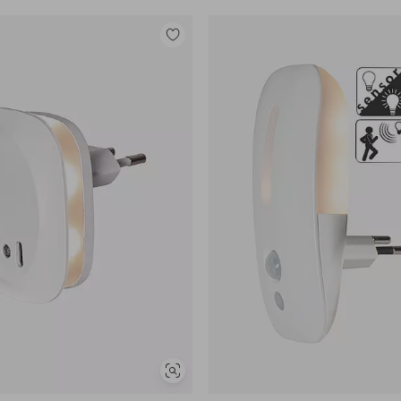
Lisää
suosikkeihin
Näytä
samankaltaisia