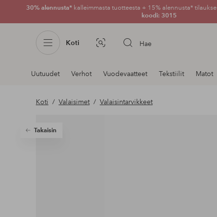
30% alennusta*
kalleimmasta tuotteesta + 15% alennusta* tilauksen
koodi: 3015
Koti
Hae
Kuvahaku
Navigointi
Uutuudet
Verhot
Vuodevaatteet
Tekstiilit
Matot
osastoilla
Koti
Valaisimet
Valaisintarvikkeet
Takaisin