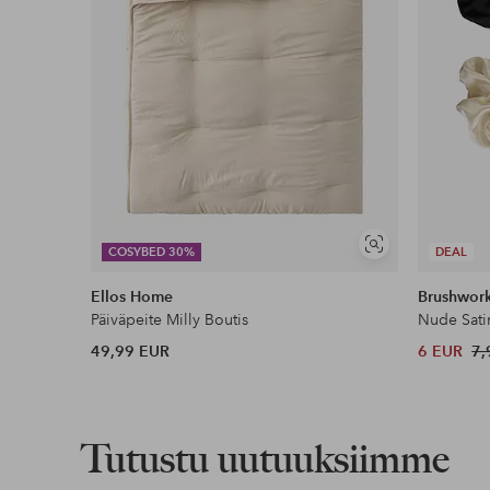
Näytä
COSYBED 30%
DEAL
samankaltaisia
Ellos Home
Brushwor
Päiväpeite Milly Boutis
Nude Sati
49,99 EUR
6 EUR
7,
Tutustu uutuuksiimme