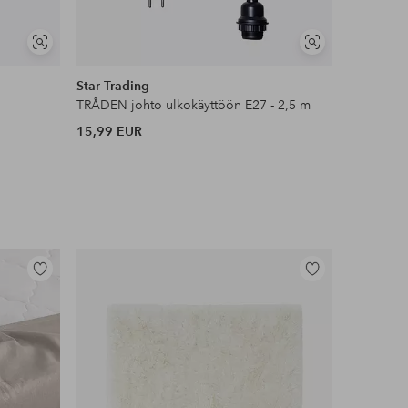
Näytä
Näytä
samankaltaisia
samankaltaisia
Star Trading
Konstsmi
TRÅDEN johto ulkokäyttöön E27 - 2,5 m
Himmennin
15,99 EUR
11,90 EU
Lisää
Lisää
suosikkeihin
suosikkeihin