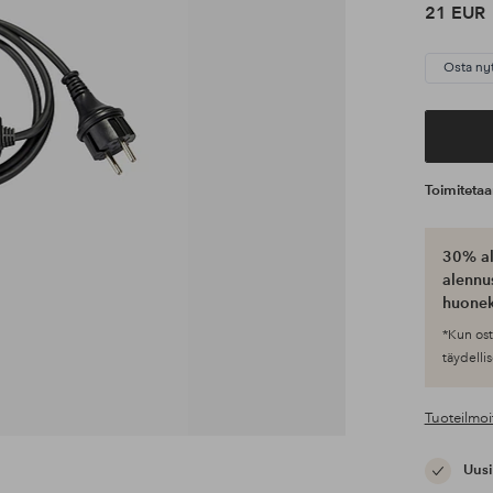
21 EUR
Osta ny
Toimiteta
30% al
alennus
huonek
*Kun ost
täydellis
Tuoteilmoi
Uusi