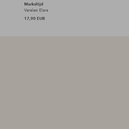
Markslöjd
watt & V
Varalasi Elara
Ulkokaapel
17,90 EUR
49,99 EU