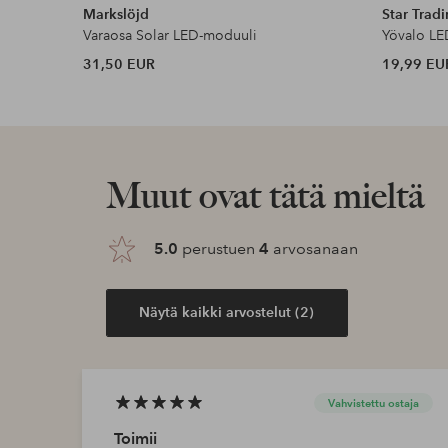
Markslöjd
Star Trad
Varaosa Solar LED-moduuli
Yövalo LE
31,50 EUR
19,99 EU
Muut ovat tätä mieltä
5.0
perustuen
4
arvosanaan
Näytä kaikki arvostelut (2)
Vahvistettu ostaja
Toimii