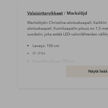
Valaisintarvikkeet
/
Markslöjd
Markslöjdin Chrissline-aloituskaapeli. Kaikkiin 
aloituskaapeli. Kumikaapelin pituus on 1,5 met
suodatin, joka estää LED-valonlähteiden välkk
Leveys: 150 cm
IP: IP44
Kaapelin pituus: 150 cm
Tuotenumero: 1711611-01-0
Näytä lisää
Lataa korkearesoluutioinen kuva
Ilmainen toimitus
Koskee yli 69 € normaalipaketteja