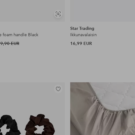
Näytä
samankaltaisia
Star Trading
 foam handle Black
Ikkunavalaisin
29,90 EUR
16,99 EUR
Lisää
suosikkeihin