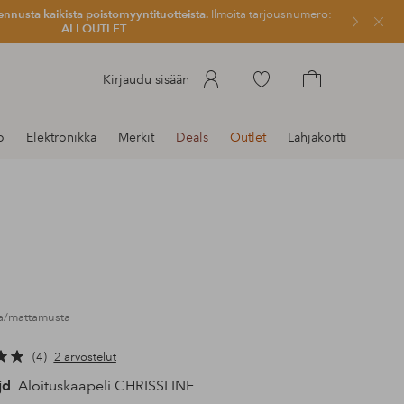
ennusta kaikista poistomyyntituotteista.
Ilmoita tarjousnumero:
Sulje
ALLOUTLET
Siirry
Kirjaudu sisään
merkittyihin
Siirry
suosikkituotteisiin
ostoskoriin
o
Elektronikka
Merkit
Deals
Outlet
Lahjakortti
ta/mattamusta
4
2 arvostelut
jd
Aloituskaapeli CHRISSLINE