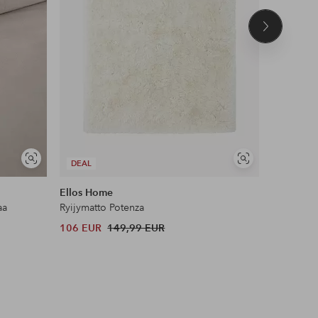
Seuraava
tuote
UUTUUS!
Näytä
Näytä
DEAL
DEAL
samankaltaisia
samankaltaisia
Ellos Home
Name it
aa
Ryijymatto Potenza
Leggingsi
106 EUR
149,99 EUR
12 EUR