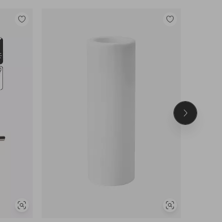
Lisää
Lisää
suosikkeihin
suosikkeihin
Seuraava
tuote
Näytä
Näytä
samankaltaisia
samankaltaisia