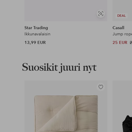
Näytä
DEAL
samankaltaisia
Star Trading
Casall
Ikkunavalaisin
Jump rope
13,99 EUR
25 EUR
Suosikit juuri nyt
Lisää
suosikkeihin