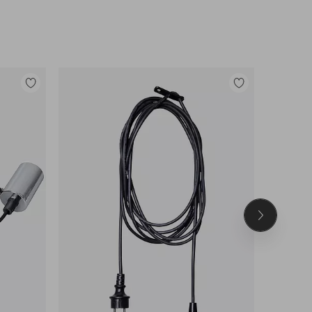
Lisää
Lisää
suosikkeihin
suosikkeihin
Seuraava
tuote