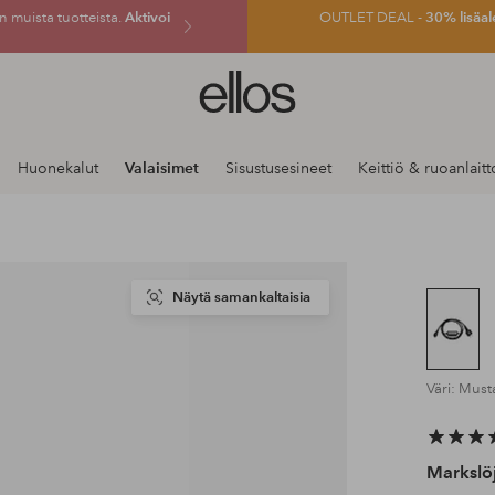
 muista tuotteista.
Aktivoi
OUTLET DEAL -
30% lisäal
Ellos-
logo
–
siirry
Huonekalut
Valaisimet
Sisustusesineet
Keittiö & ruoanlaitt
aloitussivulle
Näytä samankaltaisia
Väri: Mus
Markslö