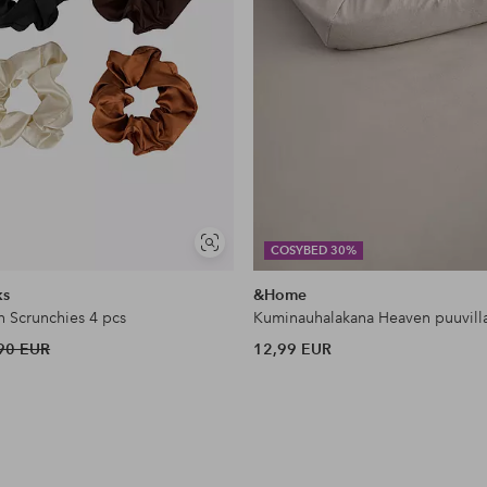
Näytä
COSYBED 30%
samankaltaisia
ks
&Home
n Scrunchies 4 pcs
Kuminauhalakana Heaven puuvill
90 EUR
12,99 EUR