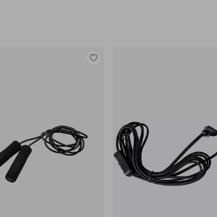
Lisää
suosikkeihin