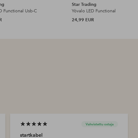
ing
Star Trading
D Functional Usb-C
Yövalo LED Functional
R
24,99 EUR
Vahvistettu ostaja
startkabel