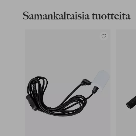
Lue lisää
Samankaltaisia tuotteita
Lasku & Tili
Lisää
Edullisimmat maksutapamme
suosikkeihin
Lue lisää