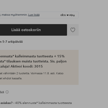
t, maksa myöhemmin.
Lue lisää
Lisää ostoskoriin
Lisää
suosikkeihin
an 5-7 arkipäivää
ennusta* kalleimmasta tuotteesta + 15%
ta* tilauksen muista tuotteista. Sis. paljon
aluja! Aktivoi koodi: 3015
at vähintään 2 tuotetta. Voimassa 11.8. asti. Katso
et ehdot kassalla.
tus
 asiakas?
– 40% alennusta* kalleimmasta tuotteesta