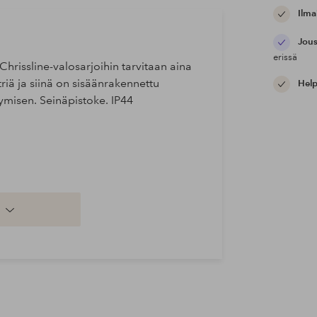
Ilma
Jous
erissä
Chrissline-valosarjoihin tarvitaan aina
riä ja siinä on sisäänrakennettu
Help
ymisen. Seinäpistoke. IP44