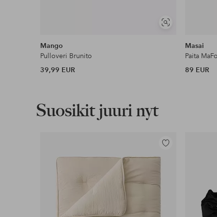
Näytä
samankaltaisia
Mango
Masai
Pulloveri Brunito
Paita MaF
39,99 EUR
89 EUR
Suosikit juuri nyt
Lisää
suosikkeihin