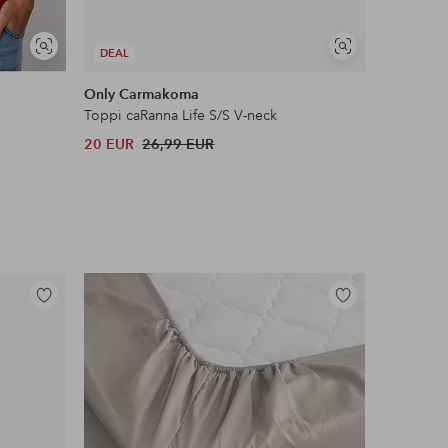
Näytä
Näytä
DEAL
DEAL
samankaltaisia
samankaltaisia
Only Carmakoma
Ellos Col
Toppi caRanna Life S/S V-neck
T-paita
20 EUR
26,99 EUR
15 EUR
Lisää
Lisää
suosikkeihin
suosikkeihin