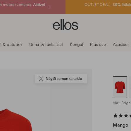
 muista tuotteista.
Aktivoi
OUTLET DEAL -
30% lisäal
Ellos-
logo
–
siirry
t & outdoor
Uima- & ranta-asut
Kengät
Plus size
Asusteet
aloitussivulle
Näytä samankaltaisia
Väri: Brigh
Mango