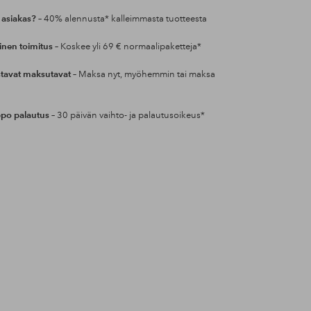
 asiakas?
– 40% alennusta* kalleimmasta tuotteesta
inen toimitus
– Koskee yli 69 € normaalipaketteja*
tavat maksutavat
– Maksa nyt, myöhemmin tai maksa
po palautus
– 30 päivän vaihto- ja palautusoikeus*