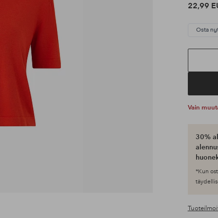
22,99 E
Osta ny
Vain muut
30% al
alennus
huonek
*Kun ost
täydellis
Tuoteilmoi