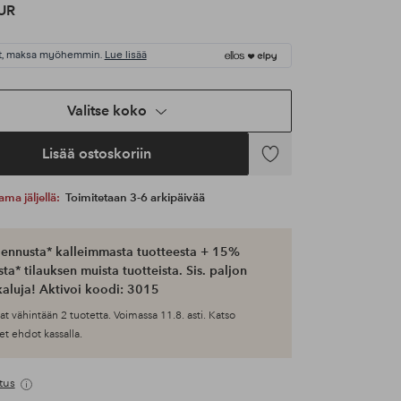
UR
t, maksa myöhemmin.
Lue lisää
Valitse koko
Lisää ostoskoriin
Lisää
suosikkeihin
ama jäljellä:
Toimitetaan 3-6 arkipäivää
ennusta* kalleimmasta tuotteesta + 15%
ta* tilauksen muista tuotteista. Sis. paljon
aluja! Aktivoi koodi: 3015
at vähintään 2 tuotetta. Voimassa 11.8. asti. Katso
et ehdot kassalla.
tus