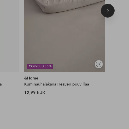
Seuraava
tuote
DEAL
Näytä
COSYBED 30%
JESSICA 
samankaltaisia
&Home
Ellos Col
a
Kuminauhalakana Heaven puuvillaa
Toppi Kiw
12,99 EUR
35 EUR