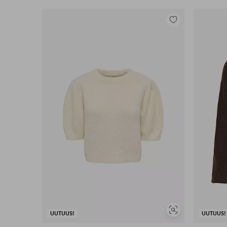
Lisää
suosikkeihin
Näytä
UUTUUS!
UUTUUS!
samankaltaisia