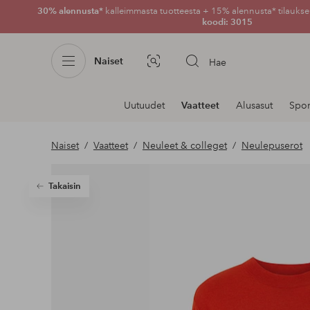
30% alennusta*
kalleimmasta tuotteesta + 15% alennusta* tilauksen
koodi: 3015
Naiset
Hae
Kuvahaku
Navigointi
Uutuudet
Vaatteet
Alusasut
Spor
osastoilla
Naiset
Vaatteet
Neuleet & colleget
Neulepuserot
Takaisin