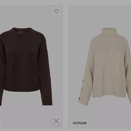
Lisää
suosikkeihin
Näytä
UUTUUS!
samankaltaisia