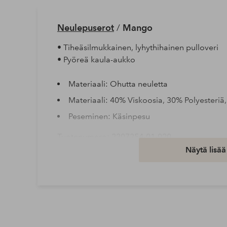
Neulepuserot
/
Mango
• Tiheäsilmukkainen, lyhythihainen pulloveri
• Pyöreä kaula-aukko
Materiaali: Ohutta neuletta
Materiaali: 40% Viskoosia, 30% Polyesteriä
Peseminen: Käsinpesu
Tuotenumero: 2207254-01-020
Näytä lisää
Lataa korkearesoluutioinen kuva
Ilmainen toimitus
Koskee yli 69 € normaalipaketteja