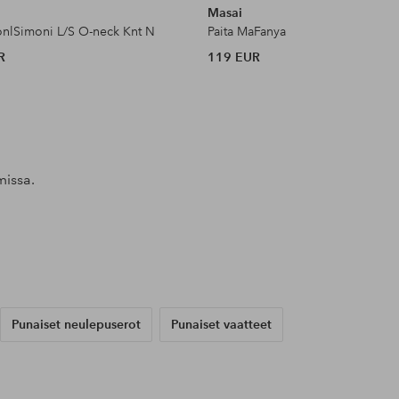
Masai
 onlSimoni L/S O-neck Knt N
Paita MaFanya
R
119 EUR
missa.
Julkaissut
theresewickman
Julkaissut
annieemilsson
Julkaissut
ellosofficial
Punaiset neulepuserot
Punaiset vaatteet