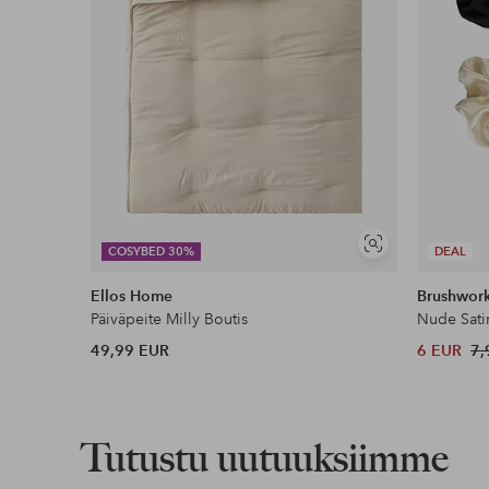
Näytä
COSYBED 30%
DEAL
samankaltaisia
Ellos Home
Brushwor
Päiväpeite Milly Boutis
Nude Sati
49,99 EUR
6 EUR
7,
Tutustu uutuuksiimme