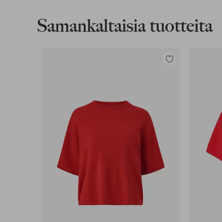
Lue lisää
Samankaltaisia tuotteita
Lasku & Tili
Edullisimmat maksutapamme
Lisää
suosikkeihin
Lue lisää