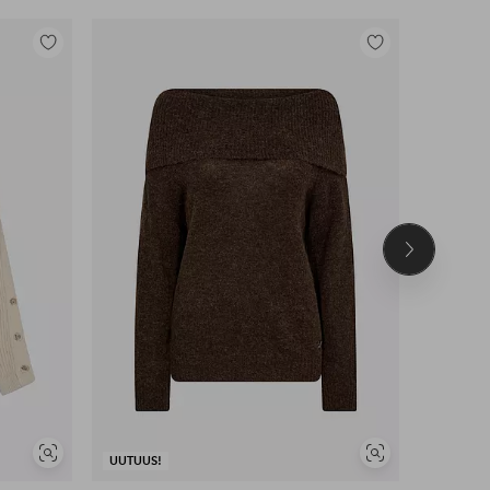
Lisää
Lisää
suosikkeihin
suosikkeihin
Seuraava
tuote
Näytä
Näytä
UUTUUS!
UUTUUS!
samankaltaisia
samankaltaisia