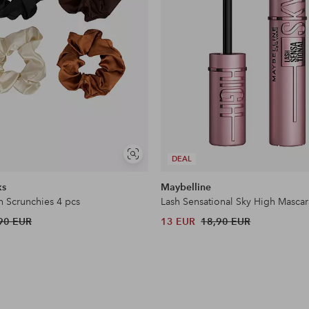
Näytä
DEAL
samankaltaisia
ks
Maybelline
n Scrunchies 4 pcs
Lash Sensational Sky High Mascar
90 EUR
13 EUR
18,90 EUR