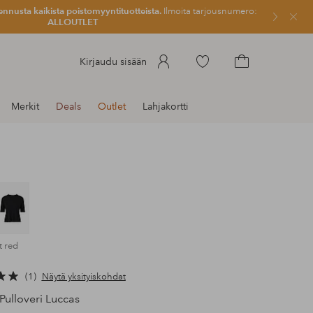
ennusta kaikista poistomyyntituotteista.
Ilmoita tarjousnumero:
Sulje
ALLOUTLET
Siirry
Kirjaudu sisään
merkittyihin
Siirry
suosikkituotteisiin
ostoskoriin
Merkit
Deals
Outlet
Lahjakortti
t red
1
Näytä yksityiskohdat
Pulloveri Luccas