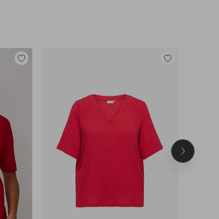
Lisää
Lisää
suosikkeihin
suosikkeihin
Seuraava
tuote