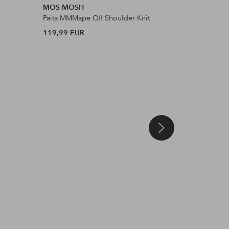
MOS MOSH
Ellos Col
Paita MMMape Off Shoulder Knit
Neulepuse
119,99 EUR
39,99 EU
Julkaissut
katinka.lkb
Julkaissut
ellosofficial
Julkaissut
lauraeerika