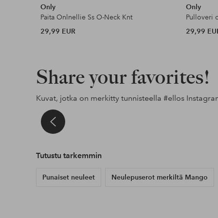
Only
Only
Paita Onlnellie Ss O-Neck Knt
Pulloveri
29,99 EUR
29,99 EU
Share your favorites!
Kuvat, jotka on merkitty tunnisteella
#ellos
Instagra
t
al
Julkaissut
sandrashem
Julkaissut
noareijnen_
Julkaissut
alexiiak
Tutustu tarkemmin
Punaiset neuleet
Neulepuserot merkiltä Mango