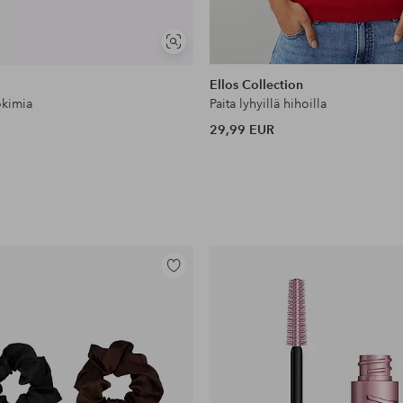
Näytä
samankaltaisia
Ellos Collection
okimia
Paita lyhyillä hihoilla
29,99 EUR
Lisää
suosikkeihin