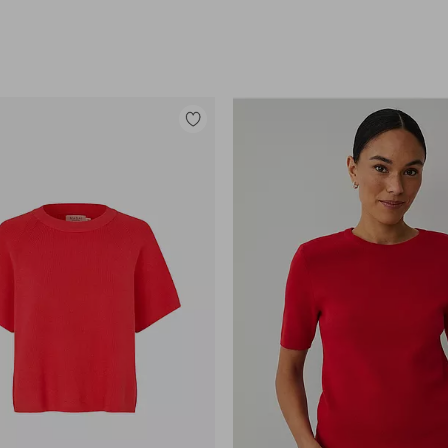
Lisää
suosikkeihin