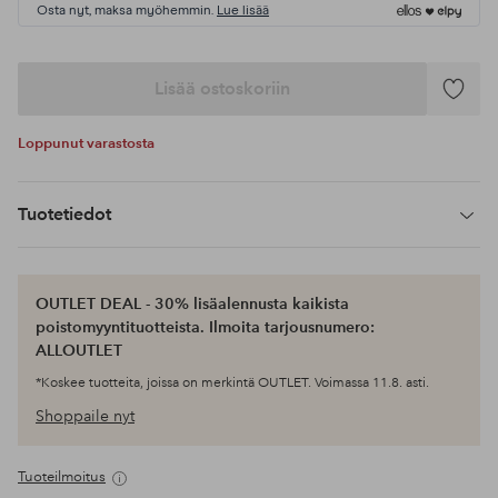
Osta nyt, maksa myöhemmin.
Lue lisää
Lisää ostoskoriin
Lisää
suosikke
Loppunut varastosta
Tuotetiedot
OUTLET DEAL - 30% lisäalennusta kaikista
poistomyyntituotteista. Ilmoita tarjousnumero:
ALLOUTLET
*Koskee tuotteita, joissa on merkintä OUTLET. Voimassa 11.8. asti.
Shoppaile nyt
Tuoteilmoitus