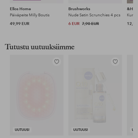
Ellos Home
Brushworks
&Ho
Päiväpeite Milly Boutis
Nude Satin Scrunchies 4 pcs
49,99 EUR
6 EUR
7,90 EUR
12,99
Tutustu uutuuksiimme
Lisää
Lisää
suosikkeihin
suosikkeihin
UUTUUS!
UUTUUS!
UU