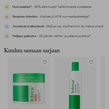
Uusi asiakas?
– 40% alennusta* kalleimmasta tuotteesta
Ilmainen toimitus
– Koskee yli 69 € normaalipaketteja*
Joustavat maksutavat
– Maksa nyt, myöhemmin tai maksa erissä
Helppo palautus
– 30 päivän vaihto- ja palautusoikeus*
Kuuluu samaan sarjaan
Lisää
Lisää
suosikkeihin
suosikkeihin