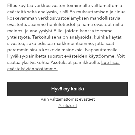
Ellos käyttää verkkosivuston toiminnalle välttämättömiä
Löydät vastaukset useimmin kysyttyihin kysymyksiin usein
evästeitä sekä analyysin, sisällön mukauttamisen ja sinua
kysytyistä kysymyksistä. Löydät myös tietoa siitä, miten voit ottaa
koskevamman verkkosivustoelämyksen mahdollistavia
meihin yhteyttä.
evästeitä. Jaamme henkilötiedot ja nämä evästeet niille
mainos- ja analyysiyhtiöille, joiden kanssa teemme
Asiakaspalvelu
Tilaukset
Maksutavat
Toim
yhteistyötä. Tarkoituksena on analysoida, kuinka käytät
sivustoa, sekä edistää markkinointiamme, jotta saat
paremmin sinua koskevia mainoksia. Napsauttamalla
Hyväksy-painiketta suostut evästeiden käyttöömme. Voit
Omat sivut
säätää yksityiskohtia Asetukset-painikkeella.
Lue lisää
evästekäytännöstämme.
Tietoa Elloksesta
Hyväksy kaikki
Palvelumme
Vain välttämättömät evästeet
Avaa
Asetukset
chat-
Ehdot
laati
Ystävät