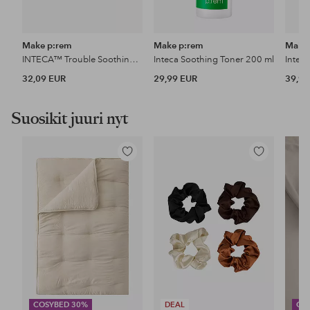
Make p:rem
Make p:rem
Make
INTECA™ Trouble Soothing Pads 330Ml/70Pads
Inteca Soothing Toner 200 ml
Intec
32,09 EUR
29,99 EUR
39,99
Suosikit juuri nyt
Lisää
Lisää
suosikkeihin
suosikkeihin
COSYBED 30%
DEAL
CO