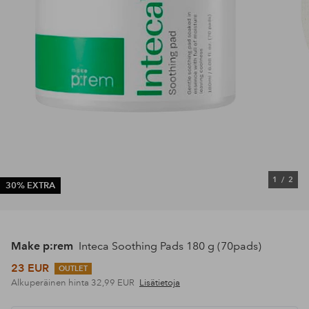
1
/
2
30% EXTRA
Make p:rem
Inteca Soothing Pads 180 g (70pads)
23 EUR
OUTLET
Alkuperäinen hinta
32,99 EUR
Lisätietoja