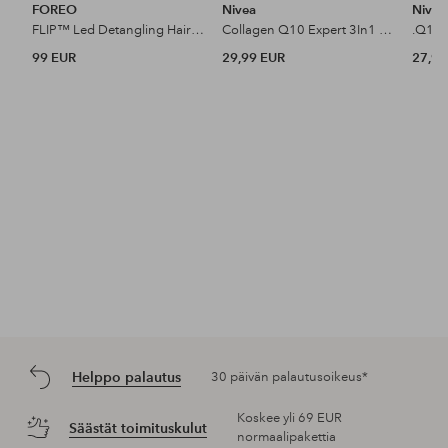
FOREO
Nivea
Nivea
FLIP™ Led Detangling Hairbrush
Collagen Q10 Expert 3In1 Repairing Serum 30 Ml
99 EUR
29,99 EUR
27,99
Helppo palautus
30 päivän palautusoikeus*
Koskee yli 69 EUR
Säästät toimituskulut
normaalipakettia