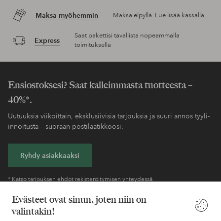
Maksa myöhemmin
Maksa elpyllä. Lue lisää kassalla.
Saat pakettisi tavallista nopeammalla
Express
toimituksella
Ensiostoksesi? Saat kalleimmasta tuotteesta –
40%*.
Uutuuksia viikoittain, eksklusiivisia tarjouksia ja suuri annos tyyli-
innoitusta – suoraan postilaatikkoosi.
Ryhdy asiakkaaksi
* Katso tarjouksen ehdot rekisteröitymisen yhteydessä
Evästeet ovat sinun, joten niin on
valintakin!
Tarvitsetko apua?