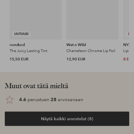
UUTUUS!
DE
rom&nd
Wet n Wild
NYX P
The Juicy Lasting Tint
Chameleon Chrome Lip Foil
Lip I.
15,50 EUR
12,90 EUR
8 EU
Muut ovat tätä mieltä
4.6
perustuen
28
arvosanaan
Näytä kaikki arvostelut (8)