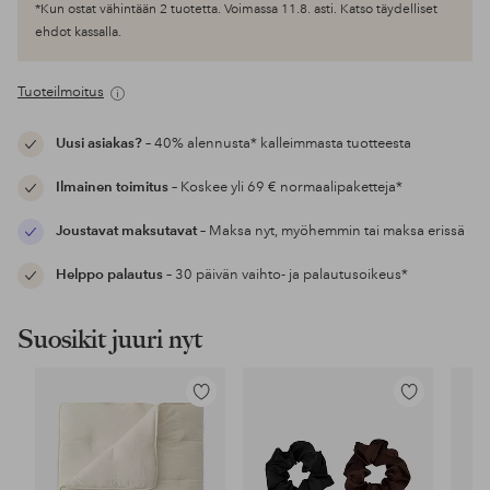
*Kun ostat vähintään 2 tuotetta. Voimassa 11.8. asti. Katso täydelliset
ehdot kassalla.
Tuoteilmoitus
Uusi asiakas?
– 40% alennusta* kalleimmasta tuotteesta
Ilmainen toimitus
– Koskee yli 69 € normaalipaketteja*
Joustavat maksutavat
– Maksa nyt, myöhemmin tai maksa erissä
Helppo palautus
– 30 päivän vaihto- ja palautusoikeus*
Suosikit juuri nyt
Lisää
Lisää
suosikkeihin
suosikkeihin