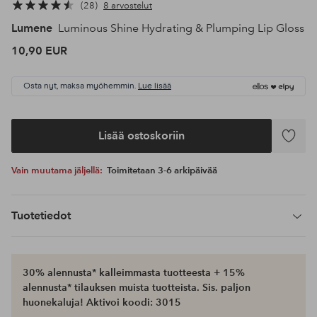
28
8 arvostelut
Lumene
Luminous Shine Hydrating & Plumping Lip Gloss
10,90 EUR
Osta nyt, maksa myöhemmin.
Lue lisää
Lisää ostoskoriin
Lisää
suosikke
Vain muutama jäljellä:
Toimitetaan 3-6 arkipäivää
Tuotetiedot
30% alennusta* kalleimmasta tuotteesta + 15%
alennusta* tilauksen muista tuotteista. Sis. paljon
huonekaluja! Aktivoi koodi: 3015