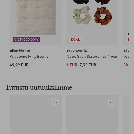
UU
COSYBED 30%
DEAL
DE
Ellos Home
Brushworks
Ellos 
Päiväpeite Milly Boutis
Nude Satin Scrunchies 4 pcs
Top P
49,99 EUR
6 EUR
7,90 EUR
28 E
Tutustu uutuuksiimme
Lisää
Lisää
suosikkeihin
suosikkeihin