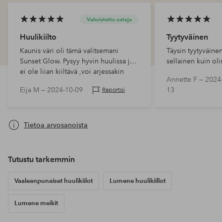
Vahvistettu ostaja
Huulikiilto
Tyytyväinen
Kaunis väri oli tämä valitsemani
Täysin tyytyväinen
Sunset Glow. Pysyy hyvin huulissa ja
sellainen kuin olin
ei ole liian kiiltävä ,voi arjessakin
Annette F —
2024
käyttää.
Eija M —
2024-10-09
13
Raportoi
Tietoa arvosanoista
Tutustu tarkemmin
Vaaleanpunaiset huulikiilot
Lumene huulikiillot
Lumene meikit