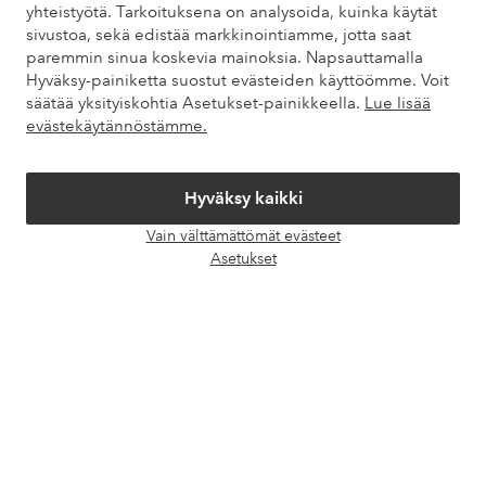
Asiakaspalvelu
Tilaukset
Maksutavat
Toim
yhteistyötä. Tarkoituksena on analysoida, kuinka käytät
sivustoa, sekä edistää markkinointiamme, jotta saat
paremmin sinua koskevia mainoksia. Napsauttamalla
Hyväksy-painiketta suostut evästeiden käyttöömme. Voit
Omat sivut
säätää yksityiskohtia Asetukset-painikkeella.
Lue lisää
evästekäytännöstämme.
Tietoa Elloksesta
Hyväksy kaikki
Palvelumme
Vain välttämättömät evästeet
Avaa
Asetukset
chat-
Ehdot
laati
Ystävät
Turvalliset maksut – maksa nyt tai erissä
Haluatko tietää
lisää maksuvaihtoehdoistamme
?