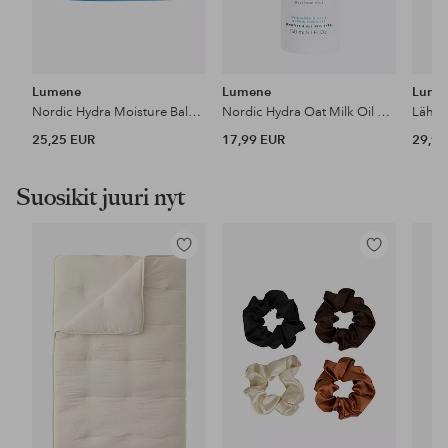
Lumene
Lumene
Lume
Nordic Hydra Moisture Balm 50 Ml
Nordic Hydra Oat Milk Oil Cleanser 150 ml
25,25 EUR
17,99 EUR
29,99
Suosikit juuri nyt
Lisää
Lisää
suosikkeihin
suosikkeihin