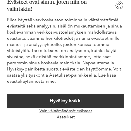
Evästeet ovat sinun, joten niin on
valintakin!
Tarvitsetko apua?
Ellos käyttää verkkosivuston toiminnalle välttämättömiä
Löydät vastaukset useimmin kysyttyihin kysymyksiin usein
evästeitä sekä analyysin, sisällön mukauttamisen ja sinua
kysytyistä kysymyksistä. Löydät myös tietoa siitä, miten voit ottaa
koskevamman verkkosivustoelämyksen mahdollistavia
meihin yhteyttä.
evästeitä. Jaamme henkilötiedot ja nämä evästeet niille
mainos- ja analyysiyhtiöille, joiden kanssa teemme
Asiakaspalvelu
Tilaukset
Maksutavat
Toim
yhteistyötä. Tarkoituksena on analysoida, kuinka käytät
sivustoa, sekä edistää markkinointiamme, jotta saat
paremmin sinua koskevia mainoksia. Napsauttamalla
Hyväksy-painiketta suostut evästeiden käyttöömme. Voit
Omat sivut
säätää yksityiskohtia Asetukset-painikkeella.
Lue lisää
evästekäytännöstämme.
Tietoa Elloksesta
Hyväksy kaikki
Palvelumme
Vain välttämättömät evästeet
Avaa
Asetukset
chat-
Ehdot
laati