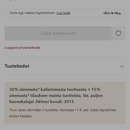
Osta nyt, maksa myöhemmin.
Lue lisää
Lisää ostoskoriin
Lisää
suosikke
Loppunut varastosta
Tuotetiedot
30% alennusta* kalleimmasta tuotteesta + 15%
alennusta* tilauksen muista tuotteista. Sis. paljon
huonekaluja! Aktivoi koodi: 3015
*Kun ostat vähintään 2 tuotetta. Voimassa 11.8. asti. Katso täydelliset
ehdot kassalla.