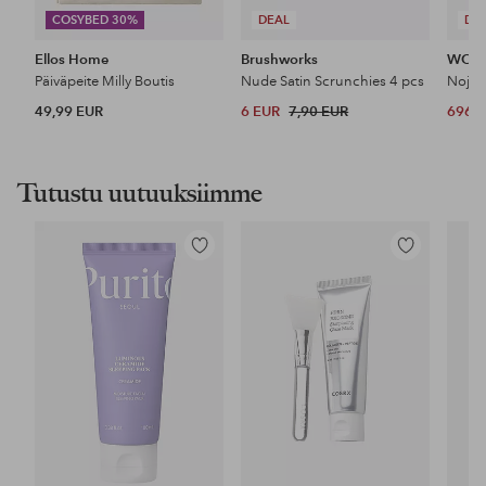
COSYBED 30%
DEAL
DE
Ellos Home
Brushworks
WOO
Päiväpeite Milly Boutis
Nude Satin Scrunchies 4 pcs
Nojat
49,99 EUR
6 EUR
7,90 EUR
696 
Tutustu uutuuksiimme
Lisää
Lisää
suosikkeihin
suosikkeihin