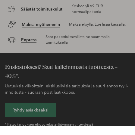
Koskee yli 69 EUR
Säästät toimituskulut
normaalipakettia
Maksa myöhemmin
Maksa elpyllä. Lue lisää kassalla.
Saat pakettisi tavallista nopeammalla
Express
toimituksella
Ensiostoksesi? Saat kalleimmasta tuotteesta –
40%*.
Uutuuksia viikoittain, eksklusiivisia tarjouksia ja suuri annos tyyli-
innoitusta – suoraan postilaatikkoosi.
Ryhdy asiakkaaksi
* Katso tarjouksen ehdot rekisteröitymisen yhteydessä