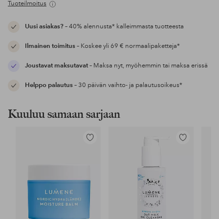
Tuoteilmoitus
Uusi asiakas?
– 40% alennusta* kalleimmasta tuotteesta
Ilmainen toimitus
– Koskee yli 69 € normaalipaketteja*
Joustavat maksutavat
– Maksa nyt, myöhemmin tai maksa erissä
Helppo palautus
– 30 päivän vaihto- ja palautusoikeus*
Kuuluu samaan sarjaan
Lisää
Lisää
suosikkeihin
suosikkeihin