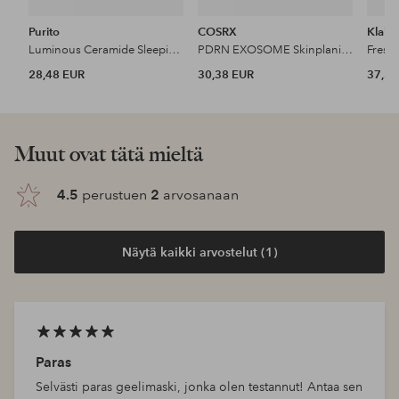
Purito
COSRX
Klairs
Luminous Ceramide Sleeping 100 ml Pack
PDRN EXOSOME Skinplaning Glaze Mask 50Ml
28,48 EUR
30,38 EUR
37,51
Muut ovat tätä mieltä
4.5
perustuen
2
arvosanaan
Näytä kaikki arvostelut (1)
Paras
Selvästi paras geelimaski, jonka olen testannut! Antaa sen