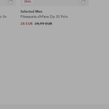
Näytä
Näytä
DEAL
DEAL
samankaltaisia
samankaltaisia
Selected Men
Selected
lo Sn
Pikeepaita slhFave Zip SS Polo
Pikeepait
28 EUR
34,99 EUR
28 EUR