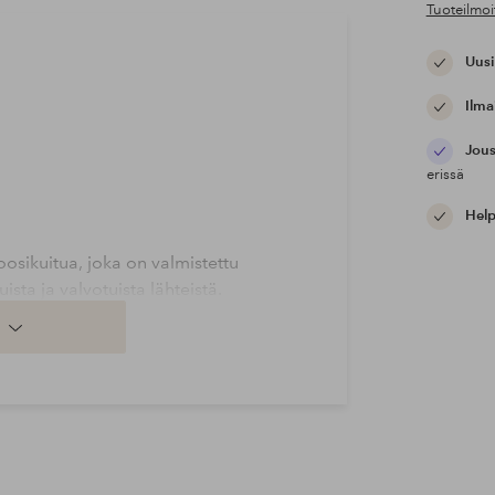
Tuoteilmoi
Uusi
Ilma
Jous
erissä
Help
ikuitua, joka on valmistettu
ista ja valvotuista lähteistä.
:n virallisen ympäristömerkinnän EU
eriaali täyttää tiukat
raakamateriaalin uuttamisesta
ZING™ ECOVERO™ -kuitujen
jopa 50% pienemmät kuin tavallisen