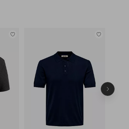
Lisää
Lisää
suosikkeihin
suosikkeihin
Seuraava
tuote