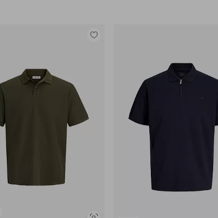
Lisää
suosikkeihin