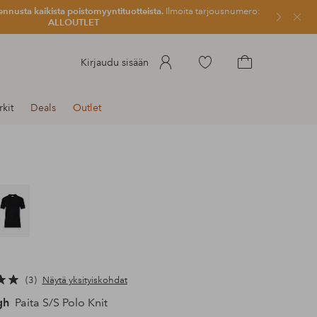
ennusta kaikista poistomyyntituotteista.
Ilmoita tarjousnumero:
Sulje
ALLOUTLET
Siirry
Kirjaudu sisään
merkittyihin
Siirry
suosikkituotteisiin
ostoskoriin
kit
Deals
Outlet
3
Näytä yksityiskohdat
gh
Paita S/S Polo Knit