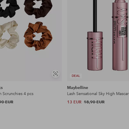
Näytä
DEAL
samankaltaisia
ks
Maybelline
n Scrunchies 4 pcs
Lash Sensational Sky High Mascar
90 EUR
13 EUR
18,90 EUR