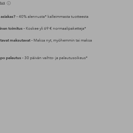
tus
 asiakas?
– 40% alennusta* kalleimmasta tuotteesta
inen toimitus
– Koskee yli 69 € normaalipaketteja*
tavat maksutavat
– Maksa nyt, myöhemmin tai maksa
po palautus
– 30 päivän vaihto- ja palautusoikeus*