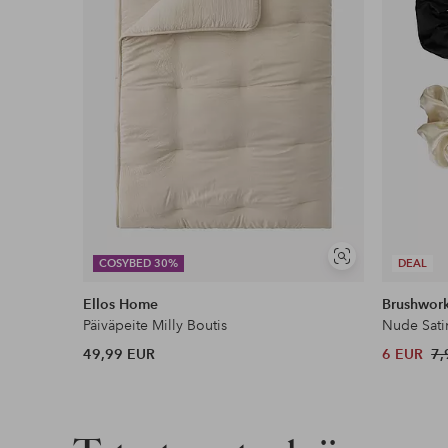
Näytä
COSYBED 30%
DEAL
samankaltaisia
Ellos Home
Brushwor
Päiväpeite Milly Boutis
Nude Sati
49,99 EUR
6 EUR
7,