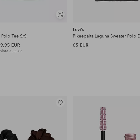
Näytä
samankaltaisia
h
Levi's
 Polo Tee S/S
Pikeepaita Laguna Sweater Polo 
39,95 EUR
65 EUR
 hinta
32 EUR
Lisää
suosikkeihin