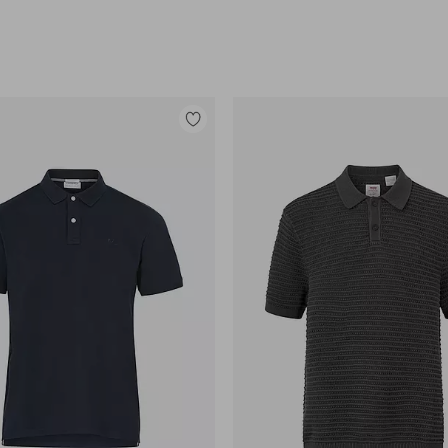
Lisää
suosikkeihin