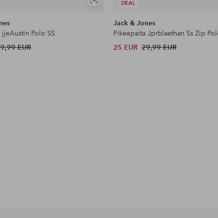
Näytä
DEAL
samankaltaisia
nes
Jack & Jones
 jjeAustin Polo SS
Pikeepaita Jprblaethan Ss Zip Po
29,99 EUR
25 EUR
29,99 EUR