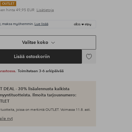
OUTLET
nen hinta
49,95 EUR
Lisätietoja
t, maksa myöhemmin.
Lue lisää
Valitse koko
Lisää ostoskoriin
Lisää
suosikkeihin
 varastossa.
Toimitetaan 3-6 arkipäivää
 DEAL - 30% lisäalennusta kaikista
myyntituotteista. Ilmoita tarjousnumero:
TLET
tuotteita, joissa on merkintä OUTLET. Voimassa 11.8. asti.
ile nyt