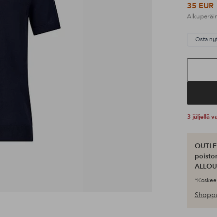
35 EUR
Alkuperäi
Osta ny
3 jäljellä
OUTLET
poisto
ALLOU
*Koskee 
Shoppa