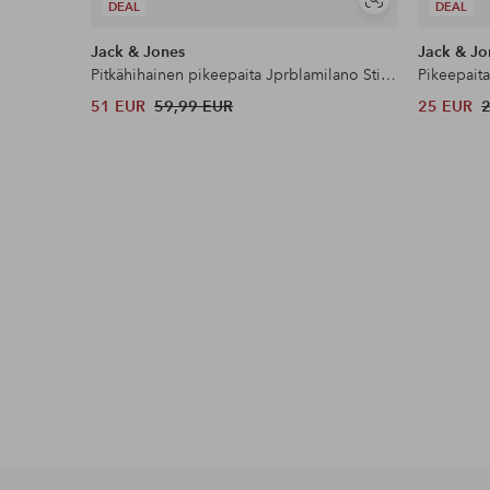
Näytä
DEAL
DEAL
samankaltaisia
Jack & Jones
Jack & Jo
Pitkähihainen pikeepaita Jprblamilano Stitch Knit Zip Polo S
Pikeepaita
51 EUR
59,99 EUR
25 EUR