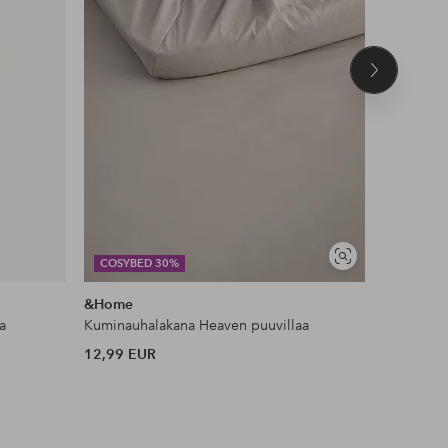
Seuraava
tuote
DEAL
Näytä
COSYBED 30%
JESSICA 
samankaltaisia
&Home
Ellos Col
a
Kuminauhalakana Heaven puuvillaa
Toppi Kiw
12,99 EUR
35 EUR