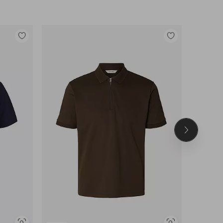
Lisää
Lisää
suosikkeihin
suosikkeihin
Seuraava
tuote