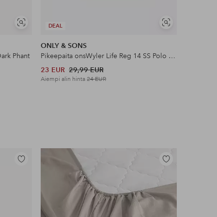
Näytä
Näytä
DEAL
DEAL
samankaltaisia
samankaltaisia
ONLY & SONS
Jack & Jo
Dark Phant
Pikeepaita onsWyler Life Reg 14 SS Polo Knit
Pikeepaita
23 EUR
29,99 EUR
23 EUR
Aiempi alin hinta
24 EUR
Aiempi alin
Lisää
Lisää
suosikkeihin
suosikkeihin