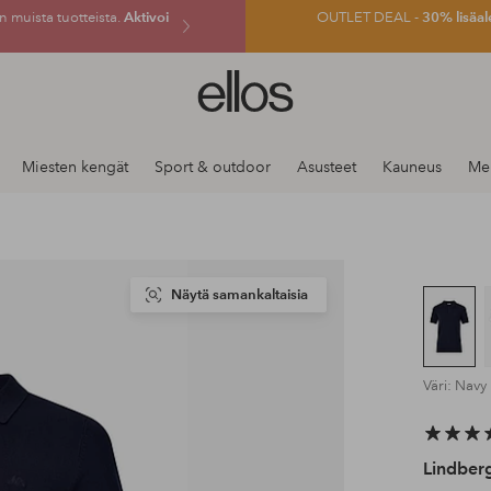
 muista tuotteista.
Aktivoi
OUTLET DEAL -
30% lisäal
Ellos-
logo
–
siirry
Miesten kengät
Sport & outdoor
Asusteet
Kauneus
Mer
aloitussivulle
Näytä samankaltaisia
Väri: Navy
Lindber