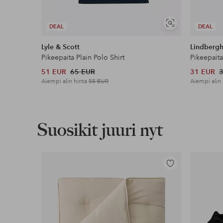
Näytä
DEAL
DEAL
Lasku & Tili
samankaltaisia
Edullisimmat maksutapamme
Lyle & Scott
Lindberg
Pikeepaita Plain Polo Shirt
Pikeepaita
Lue lisää
51 EUR
65 EUR
31 EUR
Aiempi alin hinta
55 EUR
Aiempi alin
Suosikit juuri nyt
Lisää
suosikkeihin