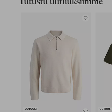
Tutustu uutuuksiimme
Lisää
suosikkeihin
UUTUUS!
UUTUUS!