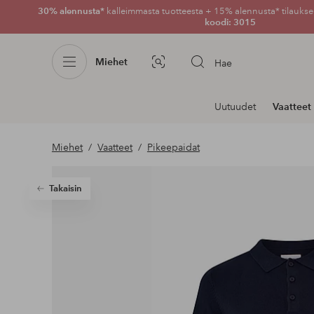
30% alennusta*
kalleimmasta tuotteesta + 15% alennusta* tilauksen
koodi: 3015
Miehet
Hae
Kuvahaku
Navigointi
Uutuudet
Vaatteet
osastoilla
Miehet
Vaatteet
Pikeepaidat
Takaisin