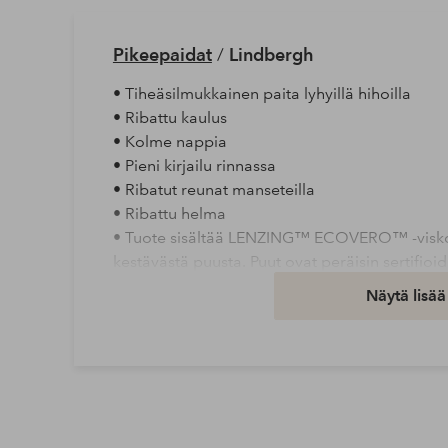
Pikeepaidat
/
Lindbergh
• Tiheäsilmukkainen paita lyhyillä hihoilla
• Ribattu kaulus
• Kolme nappia
• Pieni kirjailu rinnassa
• Ribatut reunat manseteilla
• Ribattu helma
• Tuote sisältää LENZING™ ECOVERO™ -viskoos
kestävästä puusta. Puut ovat peräisin sertifioidu
LENZING™ ECOVERO™ -kuitu on sertifioitu EU
Näytä lisää
Ecolabelin mukaisesti, mikä tarkoittaa, että mat
kestävyysvaatimukset koko elinkaaren ajalta: 
tuotantoon, jakeluun ja hävittämiseen. LEN
valmistuksessa päästöt ja vedenkulutus ovat 
viskoosin valmistuksessa.