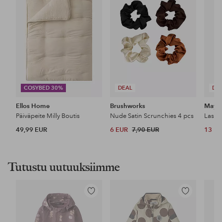
COSYBED 30%
DEAL
DE
Ellos Home
Brushworks
Maybe
Päiväpeite Milly Boutis
Nude Satin Scrunchies 4 pcs
49,99 EUR
6 EUR
7,90 EUR
13 E
Tutustu uutuuksiimme
Lisää
Lisää
suosikkeihin
suosikkeihin