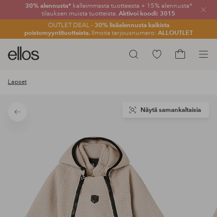
30% alennusta*
kalleimmasta tuotteesta + 15% alennusta*
Sulje
tilauksen muista tuotteista.
Aktivoi koodi: 3015
OUTLET DEAL -
30% lisäalennusta kaikista
poistomyyntituotteista.
Ilmoita tarjousnumero:
ALLOUTLET
Ellos-
Siirry
Hae
logo
merkittyihin
Siirry
–
suosikkituotteisiin
ostoskoriin
Lapset
siirry
aloitussivulle
Näytä samankaltaisia
Takaisin