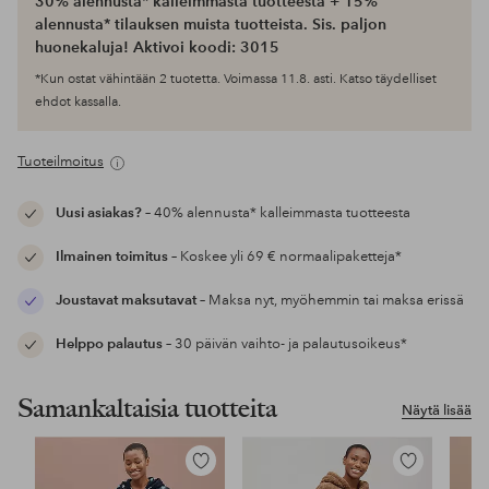
30% alennusta* kalleimmasta tuotteesta + 15%
alennusta* tilauksen muista tuotteista. Sis. paljon
huonekaluja! Aktivoi koodi: 3015
*Kun ostat vähintään 2 tuotetta. Voimassa 11.8. asti. Katso täydelliset
ehdot kassalla.
Tuoteilmoitus
Uusi asiakas?
– 40% alennusta* kalleimmasta tuotteesta
Ilmainen toimitus
– Koskee yli 69 € normaalipaketteja*
Joustavat maksutavat
– Maksa nyt, myöhemmin tai maksa erissä
Helppo palautus
– 30 päivän vaihto- ja palautusoikeus*
Samankaltaisia tuotteita
Näytä lisää
Lisää
Lisää