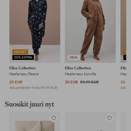
suosikkeihin
suosikkeihin
OUTLET
OU
30% EXTRA
DEAL
30
Ellos Collection
Ellos Collection
Ellos 
Haalariasu fleece
Haalariasu korvilla
25 EUR
30 EUR
59,99 EUR
33 E
Alkuperäinen hinta
49,99 EUR
Alkupe
Suosikit juuri nyt
Lisää
Lisää
suosikkeihin
suosikkeihin