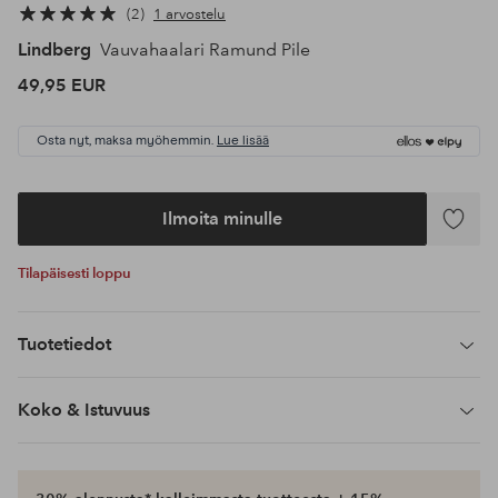
2
1 arvostelu
Lindberg
Vauvahaalari Ramund Pile
49,95 EUR
Osta nyt, maksa myöhemmin.
Lue lisää
Ilmoita minulle
Lisää
suosikke
Tilapäisesti loppu
Tuotetiedot
Koko & Istuvuus