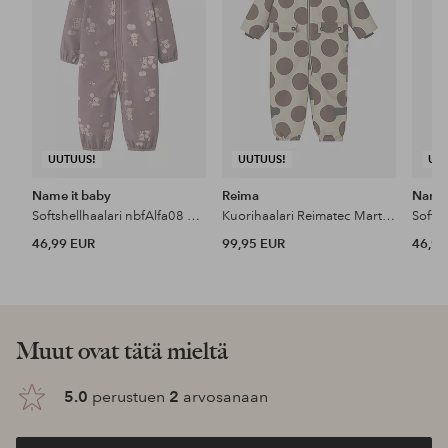
UUTUUS!
UUTUUS!
UU
Name it baby
Reima
Name 
Softshellhaalari nbfAlfa08 Softshell Suit Aop
Kuorihaalari Reimatec Marte Mid
46,99 EUR
99,95 EUR
46,99
Muut ovat tätä mieltä
5.0
perustuen
2
arvosanaan