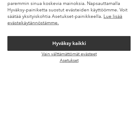
paremmin sinua koskevia mainoksia. Napsauttamalla
Hyväksy-painiketta suostut evästeiden käyttöömme. Voit
säätää yksityiskohtia Asetukset-painikkeella.
Lue lisää
Omat sivut
evästekäytännöstämme.
Tietoa Elloksesta
Hyväksy kaikki
Palvelumme
Vain välttämättömät evästeet
Avaa
Asetukset
chat-
Ehdot
laati
Ystävät
Turvalliset maksut – maksa nyt tai erissä
Haluatko tietää
lisää maksuvaihtoehdoistamme
?
elpy
elpy