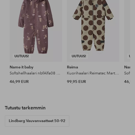
UUTUUS!
UUTUUS!
UU
Name it baby
Reima
Name 
Softshellhaalari nbfAlfa08 Softshell Suit Aop
Kuorihaalari Reimatec Marte Mid
46,99 EUR
99,95 EUR
46,99
Tutustu tarkemmin
Lindberg Vauvanvaatteet 50–92