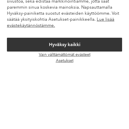
sivustoa, sekä edistää markkinointiamme, jotta saat
paremmin sinua koskevia mainoksia. Napsauttamalla
Hyväksy-painiketta suostut evästeiden käyttöömme. Voit
säätää yksityiskohtia Asetukset-painikkeella.
Lue lisää
Omat sivut
evästekäytännöstämme.
Tietoa Elloksesta
Hyväksy kaikki
Palvelumme
Vain välttämättömät evästeet
Avaa
Asetukset
chat-
Ehdot
laati
Ystävät
Turvalliset maksut – maksa nyt tai erissä
Haluatko tietää
lisää maksuvaihtoehdoistamme
?