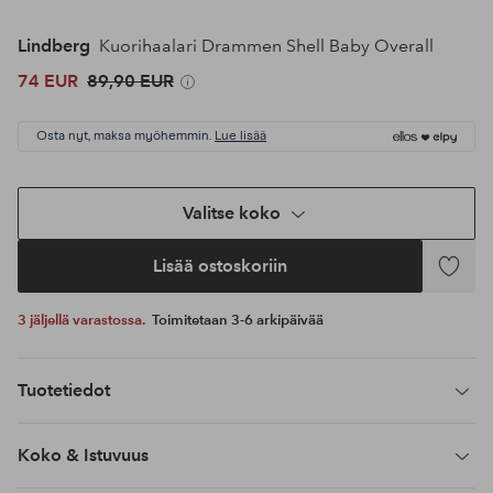
Lindberg
Kuorihaalari Drammen Shell Baby Overall
74 EUR
89,90 EUR
Osta nyt, maksa myöhemmin.
Lue lisää
Valitse koko
Lisää ostoskoriin
Lisää
suosikke
3 jäljellä varastossa.
Toimitetaan 3-6 arkipäivää
Tuotetiedot
Koko & Istuvuus