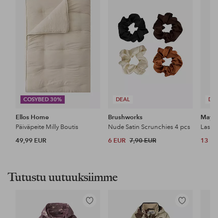
suosikkeihin
suosikkeihin
COSYBED 30%
DEAL
DE
Ellos Home
Brushworks
Maybe
Päiväpeite Milly Boutis
Nude Satin Scrunchies 4 pcs
49,99 EUR
6 EUR
7,90 EUR
13 E
Tutustu uutuuksiimme
Lisää
Lisää
suosikkeihin
suosikkeihin