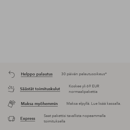
Helppo palautus
30 päivän palautusoikeus*
Koskee yli 69 EUR
Säästät toimituskulut
normaalipakettia
Maksa myöhemmin
Maksa elpyllä. Lue lisää kassalla.
Saat pakettisi tavallista nopeammalla
Express
toimituksella