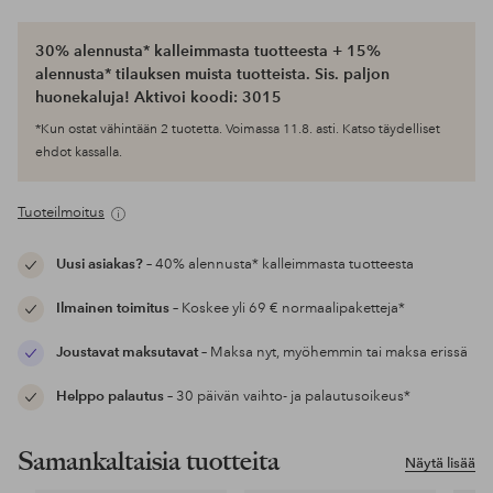
30% alennusta* kalleimmasta tuotteesta + 15%
alennusta* tilauksen muista tuotteista. Sis. paljon
huonekaluja! Aktivoi koodi: 3015
*Kun ostat vähintään 2 tuotetta. Voimassa 11.8. asti. Katso täydelliset
ehdot kassalla.
Tuoteilmoitus
Uusi asiakas?
– 40% alennusta* kalleimmasta tuotteesta
Ilmainen toimitus
– Koskee yli 69 € normaalipaketteja*
Joustavat maksutavat
– Maksa nyt, myöhemmin tai maksa erissä
Helppo palautus
– 30 päivän vaihto- ja palautusoikeus*
Samankaltaisia tuotteita
Näytä lisää