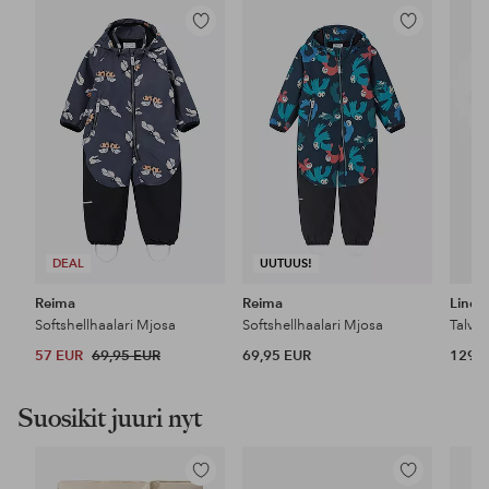
Lisää
Lisää
suosikkeihin
suosikkeihin
DEAL
UUTUUS!
Reima
Reima
Lindb
Softshellhaalari Mjosa
Softshellhaalari Mjosa
Talvih
57 EUR
69,95 EUR
69,95 EUR
129 
Suosikit juuri nyt
Lisää
Lisää