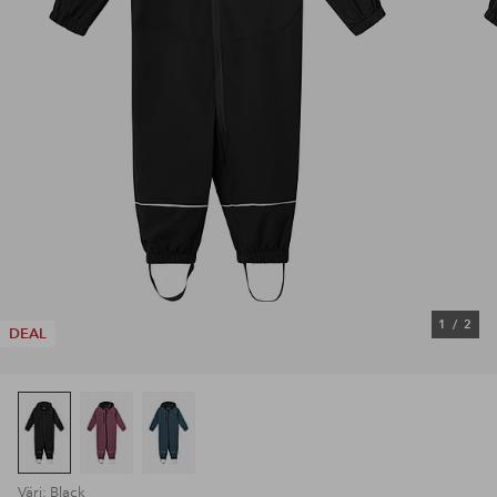
1
/
2
DEAL
Väri: Black