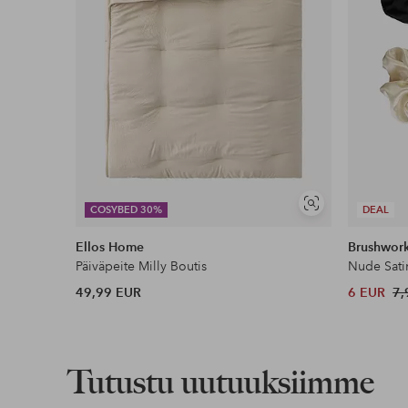
Näytä
COSYBED 30%
DEAL
samankaltaisia
Ellos Home
Brushwor
Päiväpeite Milly Boutis
Nude Sati
49,99 EUR
6 EUR
7,
Tutustu uutuuksiimme