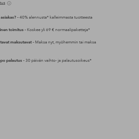
tus
 asiakas?
– 40% alennusta* kalleimmasta tuotteesta
inen toimitus
– Koskee yli 69 € normaalipaketteja*
tavat maksutavat
– Maksa nyt, myöhemmin tai maksa
po palautus
– 30 päivän vaihto- ja palautusoikeus*