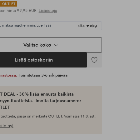
OUTLET
nen hinta
99,95 EUR
Lisätietoja
t, maksa myöhemmin.
Lue lisää
Valitse koko
Lisää ostoskoriin
Lisää
suosikkeihin
 varastossa.
Toimitetaan 3-6 arkipäivää
 DEAL - 30% lisäalennusta kaikista
myyntituotteista. Ilmoita tarjousnumero:
TLET
tuotteita, joissa on merkintä OUTLET. Voimassa 11.8. asti.
ile nyt