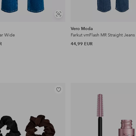
Näytä
samankaltaisia
Vero Moda
har Wide
Farkut vmFlash MR Straight Jeans
R
44,99 EUR
Lisää
suosikkeihin