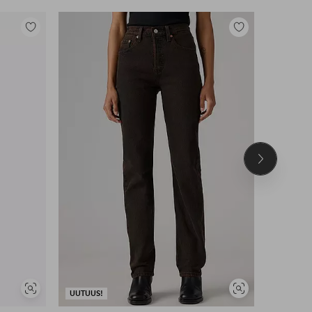
Lisää
Lisää
suosikkeihin
suosikkeihin
Seuraava
tuote
Näytä
Näytä
UUTUUS!
UUTUUS!
samankaltaisia
samankaltaisia