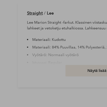
Straight
/
Lee
Lee Marion Straight -farkut. Klassinen viistasku
lahkeet ja vetoketju etuhalkiossa. Lahkeensuu 
Materiaali: Kudottu
Materiaali: 84% Puuvillaa, 14% Polyesteriä,
Vyötärö: Normaali vyötärö
Istuvuus: Regular
Peseminen: Konepesu 30°
Näytä lisää
Esitys: Denim
Tuotenumero: 1739103-01-2631
Lataa korkearesoluutioinen kuva