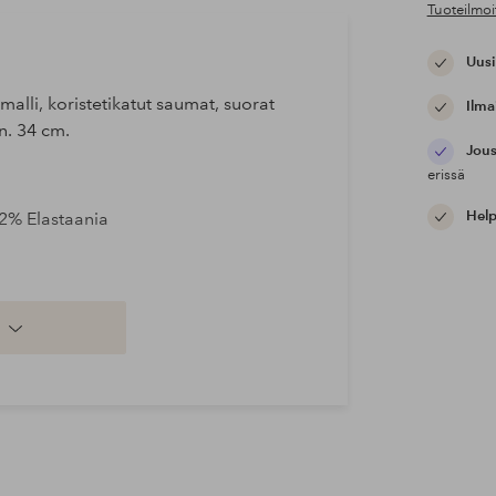
Tuoteilmoi
Uusi
malli, koristetikatut saumat, suorat
Ilma
n. 34 cm.
Jous
erissä
Help
 2% Elastaania