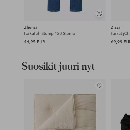
Näytä
samankaltaisia
Zhenzi
Zizzi
Farkut zh-Stomp 120-Stomp
Farkut jC
44,95 EUR
69,99 EU
Suosikit juuri nyt
Lisää
suosikkeihin