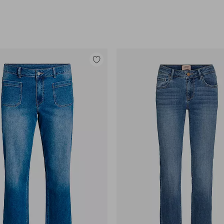
Lisää
suosikkeihin