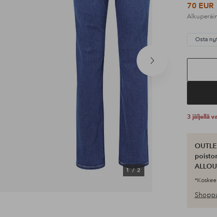
70 EUR
Alkuperäi
Osta ny
Seuraava
tuote
3 jäljellä
OUTLET
poisto
ALLOU
1
/
2
*Koskee 
Shoppa