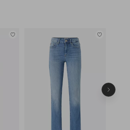
Lisää
Lisää
suosikkeihin
suosikkeihin
Seuraava
tuote