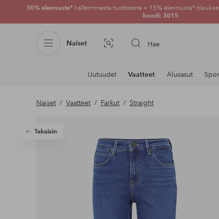
30% alennusta*
kalleimmasta tuotteesta + 15% alennusta* tilauksen
koodi: 3015
Naiset
Hae
Kuvahaku
Navigointi
Uutuudet
Vaatteet
Alusasut
Spor
osastoilla
Naiset
Vaatteet
Farkut
Straight
Takaisin