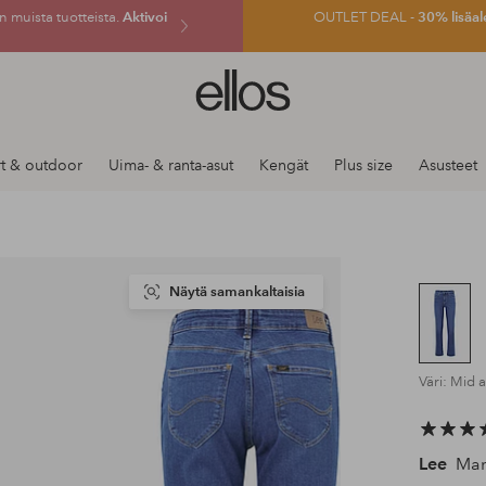
 muista tuotteista.
Aktivoi
OUTLET DEAL -
30% lisäal
Ellos-
logo
–
siirry
t & outdoor
Uima- & ranta-asut
Kengät
Plus size
Asusteet
aloitussivulle
Näytä samankaltaisia
Väri: Mid 
Lee
Mari