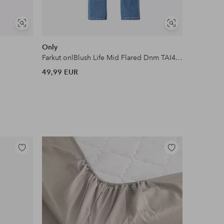
Näytä
Näytä
samankaltaisia
samankaltaisia
Only
IVY Cope
Farkut onlBlush Life Mid Flared Dnm TAI467
49,99 EUR
125 EUR
Lisää
Lisää
suosikkeihin
suosikkeihin