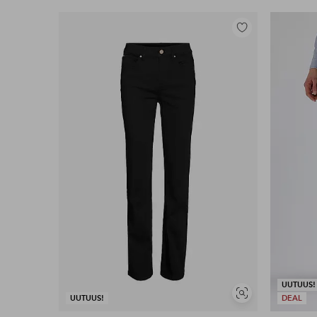
Lisää
suosikkeihin
UUTUUS!
Näytä
UUTUUS!
DEAL
samankaltaisia