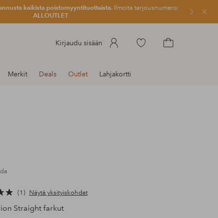
ennusta kaikista poistomyyntituotteista.
Ilmoita tarjousnumero:
Sulje
ALLOUTLET
Siirry
Kirjaudu sisään
merkittyihin
Siirry
suosikkituotteisiin
ostoskoriin
Merkit
Deals
Outlet
Lahjakortti
ada
1
Näytä yksityiskohdat
on Straight farkut