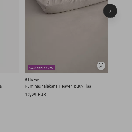
Seuraava
tuote
Näytä
COSYBED 30%
DEAL
samankaltaisia
&Home
KM Hom
a
Kuminauhalakana Heaven puuvillaa
Ryijymatt
12,99 EUR
53 EUR