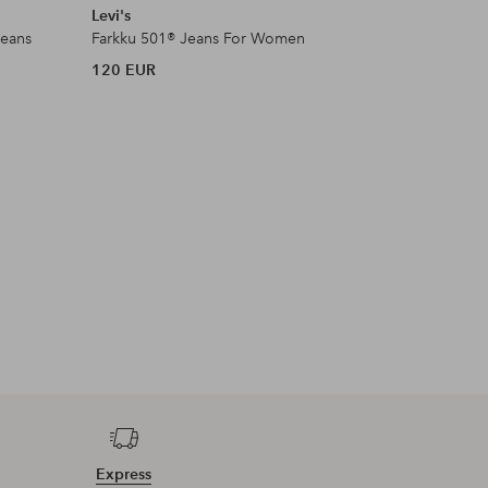
Levi's
Levi's
eans
Farkku 501® Jeans For Women
Farkku 72
120 EUR
120 EUR
Express