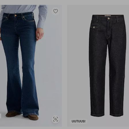
Lisää
suosikkeihin
Näytä
UUTUUS!
samankaltaisia