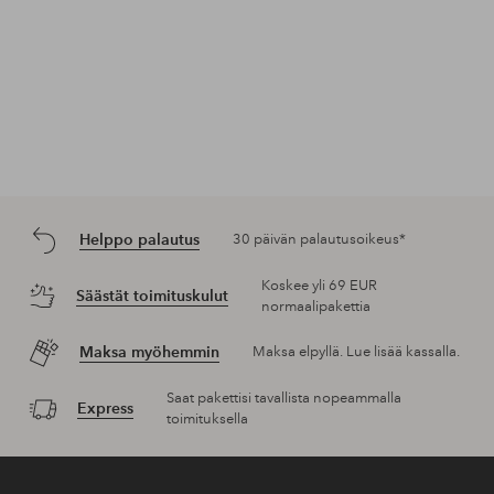
Helppo palautus
30 päivän palautusoikeus*
Koskee yli 69 EUR
Säästät toimituskulut
normaalipakettia
Maksa myöhemmin
Maksa elpyllä. Lue lisää kassalla.
Saat pakettisi tavallista nopeammalla
Express
toimituksella