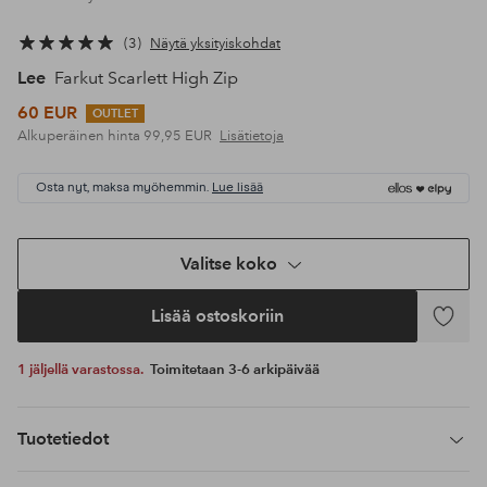
3
Näytä yksityiskohdat
Lee
Farkut Scarlett High Zip
60 EUR
OUTLET
Alkuperäinen hinta
99,95 EUR
Lisätietoja
Osta nyt, maksa myöhemmin.
Lue lisää
Valitse koko
Lisää ostoskoriin
Lisää
suosikke
1 jäljellä varastossa.
Toimitetaan 3-6 arkipäivää
Tuotetiedot