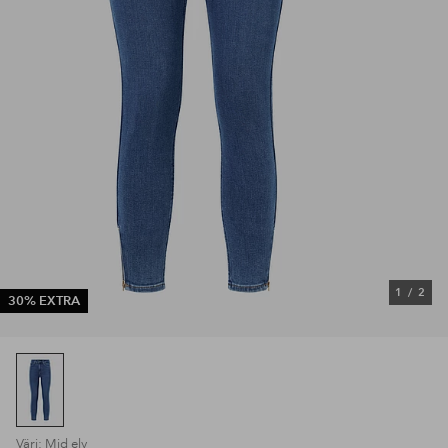
1
/
2
30% EXTRA
Väri: Mid ely