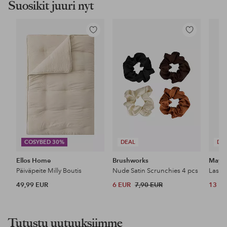
Suosikit juuri nyt
Lisää
Lisää
suosikkeihin
suosikkeihin
COSYBED 30%
DEAL
DE
Ellos Home
Brushworks
Maybe
Päiväpeite Milly Boutis
Nude Satin Scrunchies 4 pcs
49,99 EUR
6 EUR
7,90 EUR
13 E
Tutustu uutuuksiimme