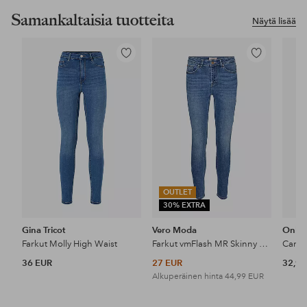
Samankaltaisia tuotteita
Näytä lisää
Lisää
Lisää
suosikkeihin
suosikkeihin
OUTLET
30% EXTRA
Gina Tricot
Vero Moda
Only
Farkut Molly High Waist
Farkut vmFlash MR Skinny Jeans LI347
36 EUR
27 EUR
32,99
Alkuperäinen hinta
44,99 EUR