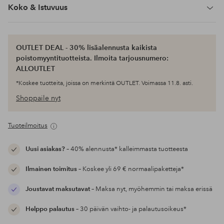
Koko & Istuvuus
OUTLET DEAL - 30% lisäalennusta kaikista
poistomyyntituotteista. Ilmoita tarjousnumero:
ALLOUTLET
*Koskee tuotteita, joissa on merkintä OUTLET. Voimassa 11.8. asti.
Shoppaile nyt
Tuoteilmoitus
Uusi asiakas?
– 40% alennusta* kalleimmasta tuotteesta
Ilmainen toimitus
– Koskee yli 69 € normaalipaketteja*
Joustavat maksutavat
– Maksa nyt, myöhemmin tai maksa erissä
Helppo palautus
– 30 päivän vaihto- ja palautusoikeus*