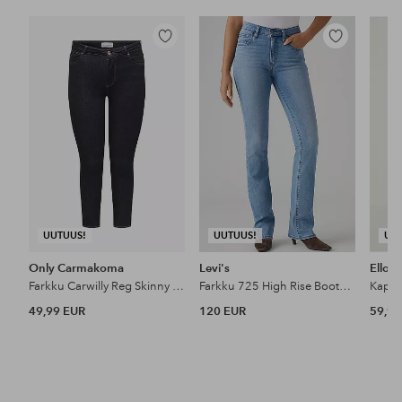
Lisää
Lisää
suosikkeihin
suosikkeihin
UUTUUS!
UUTUUS!
UU
Only Carmakoma
Levi's
Ellos 
Farkku Carwilly Reg Skinny Ank Dnm Box Noo
Farkku 725 High Rise Bootcut
49,99 EUR
120 EUR
59,99