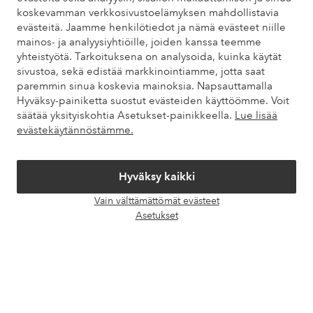
koskevamman verkkosivustoelämyksen mahdollistavia
Omat sivut
evästeitä. Jaamme henkilötiedot ja nämä evästeet niille
mainos- ja analyysiyhtiöille, joiden kanssa teemme
yhteistyötä. Tarkoituksena on analysoida, kuinka käytät
Tietoa Elloksesta
sivustoa, sekä edistää markkinointiamme, jotta saat
paremmin sinua koskevia mainoksia. Napsauttamalla
Hyväksy-painiketta suostut evästeiden käyttöömme. Voit
Palvelumme
säätää yksityiskohtia Asetukset-painikkeella.
Lue lisää
evästekäytännöstämme.
Ehdot
Hyväksy kaikki
Ystävät
Vain välttämättömät evästeet
Avaa
Asetukset
chat-
laati
Turvalliset maksut – maksa nyt tai erissä
Haluatko tietää
lisää maksuvaihtoehdoistamme
?
elpy
elpy