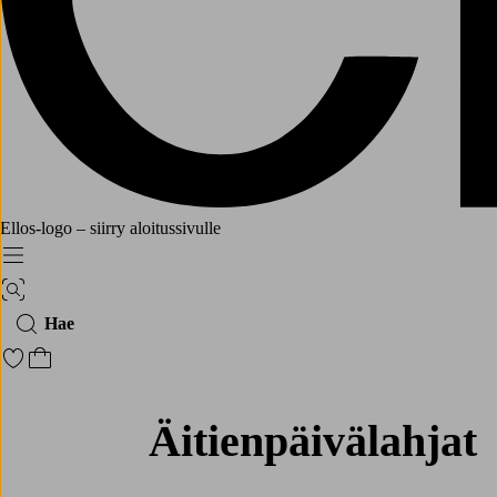
Ellos-logo – siirry aloitussivulle
Menu
Kuvahaku
Hae
Siirry merkittyihin suosikkituotteisiin
Siirry ostoskoriin
Äitienpäivälahjat