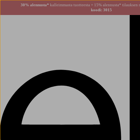
30% alennusta*
kalleimmasta tuotteesta + 15% alennusta
koodi: 3015