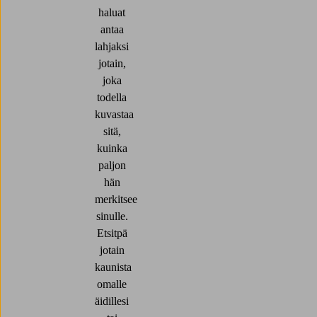
haluat
antaa
lahjaksi
jotain,
joka
todella
kuvastaa
sitä,
kuinka
paljon
hän
merkitsee
sinulle.
Etsitpä
jotain
kaunista
omalle
äidillesi