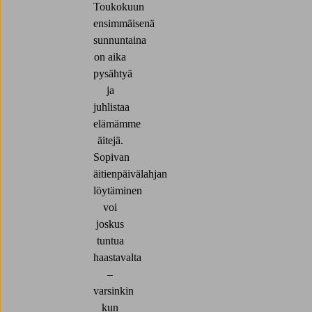
Toukokuun
ensimmäisenä
sunnuntaina
on aika
pysähtyä
ja
juhlistaa
elämämme
äitejä.
Sopivan
äitienpäivälahjan
löytäminen
voi
joskus
tuntua
haastavalta
–
varsinkin
kun