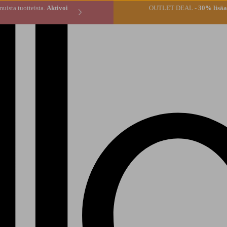
* tilauksen muista tuotteista.
Aktivoi
OUTLET DEAL -
30% lisäal