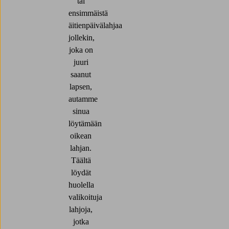
tai
ensimmäistä
äitienpäivälahjaa
jollekin,
joka on
juuri
saanut
lapsen,
autamme
sinua
löytämään
oikean
lahjan.
Täältä
löydät
huolella
valikoituja
lahjoja,
jotka