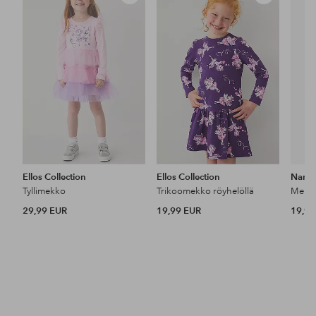
Lisää
Lisää
suosikkeihin
suosikkeihin
Ellos Collection
Ellos Collection
Name 
Tyllimekko
Trikoomekko röyhelöllä
Mekko
29,99 EUR
19,99 EUR
19,99