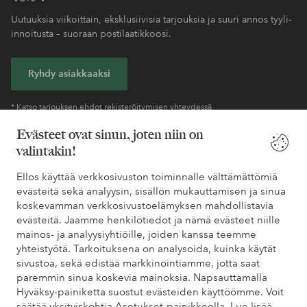
Uutuuksia viikoittain, eksklusiivisia tarjouksia ja suuri annos tyyli-
innoitusta – suoraan postilaatikkoosi.
Ryhdy asiakkaaksi
* Katso tarjouksen ehdot rekisteröitymisen yhteydessä
Evästeet ovat sinun, joten niin on
valintakin!
Tarvitsetko apua?
Ellos käyttää verkkosivuston toiminnalle välttämättömiä
Löydät vastaukset useimmin kysyttyihin kysymyksiin usein
evästeitä sekä analyysin, sisällön mukauttamisen ja sinua
kysytyistä kysymyksistä. Löydät myös tietoa siitä, miten voit ottaa
koskevamman verkkosivustoelämyksen mahdollistavia
meihin yhteyttä.
evästeitä. Jaamme henkilötiedot ja nämä evästeet niille
mainos- ja analyysiyhtiöille, joiden kanssa teemme
Asiakaspalvelu
Tilaukset
Maksutavat
Toim
yhteistyötä. Tarkoituksena on analysoida, kuinka käytät
sivustoa, sekä edistää markkinointiamme, jotta saat
paremmin sinua koskevia mainoksia. Napsauttamalla
Hyväksy-painiketta suostut evästeiden käyttöömme. Voit
Omat sivut
säätää yksityiskohtia Asetukset-painikkeella.
Lue lisää