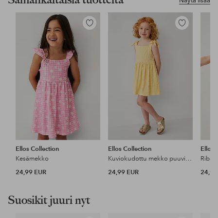
Näytä lisää
Lisää
Lisää
suosikkeihin
suosikkeihin
Ellos Collection
Ellos Collection
Ellos 
Kesämekko
Kuviokudottu mekko puuvillajersey-kankaasta
Ribat
24,99 EUR
24,99 EUR
24,99
Suosikit juuri nyt