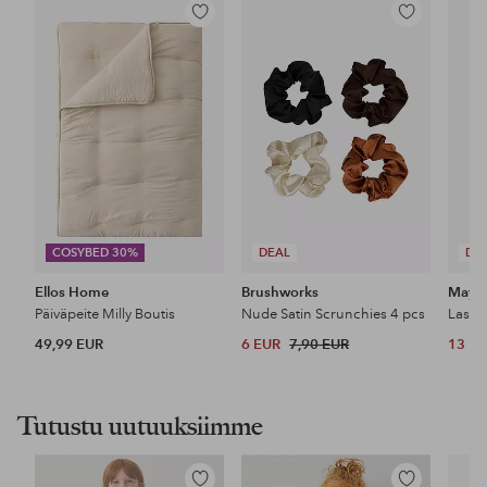
Lisää
Lisää
suosikkeihin
suosikkeihin
COSYBED 30%
DEAL
DE
Ellos Home
Brushworks
Maybe
Päiväpeite Milly Boutis
Nude Satin Scrunchies 4 pcs
49,99 EUR
6 EUR
7,90 EUR
13 E
Tutustu uutuuksiimme