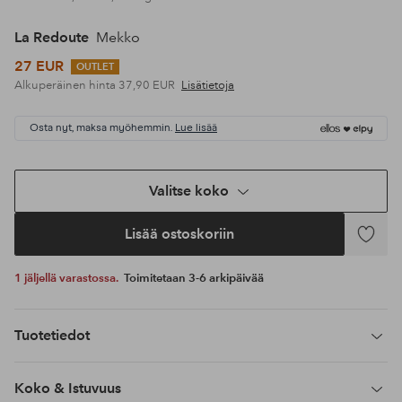
La Redoute
Mekko
27 EUR
OUTLET
Alkuperäinen hinta
37,90 EUR
Lisätietoja
Osta nyt, maksa myöhemmin.
Lue lisää
Valitse koko
Lisää ostoskoriin
Lisää
suosikke
1 jäljellä varastossa.
Toimitetaan 3-6 arkipäivää
Tuotetiedot
Koko & Istuvuus