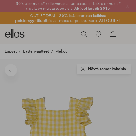
30% alennusta*
kalleimmasta tuotteesta + 15% alennusta*
Sulje
tilauksen muista tuotteista.
Aktivoi koodi: 3015
OUTLET DEAL -
30% lisäalennusta kaikista
poistomyyntituotteista.
Ilmoita tarjousnumero:
ALLOUTLET
Ellos-
Siirry
Hae
logo
merkittyihin
Siirry
–
suosikkituotteisiin
ostoskoriin
Lapset
Lastenvaatteet
Mekot
siirry
aloitussivulle
Näytä samankaltaisia
Takaisin