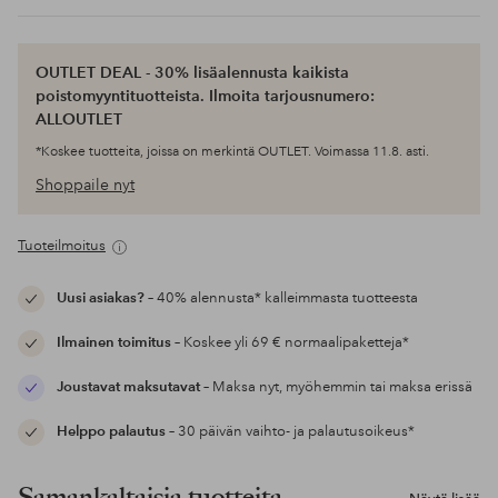
OUTLET DEAL - 30% lisäalennusta kaikista
poistomyyntituotteista. Ilmoita tarjousnumero:
ALLOUTLET
*Koskee tuotteita, joissa on merkintä OUTLET. Voimassa 11.8. asti.
Shoppaile nyt
Tuoteilmoitus
Uusi asiakas?
– 40% alennusta* kalleimmasta tuotteesta
Ilmainen toimitus
– Koskee yli 69 € normaalipaketteja*
Joustavat maksutavat
– Maksa nyt, myöhemmin tai maksa erissä
Helppo palautus
– 30 päivän vaihto- ja palautusoikeus*
Samankaltaisia tuotteita