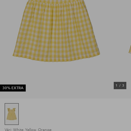
1
/
3
30% EXTRA
Väri: White, Yellow, Orange