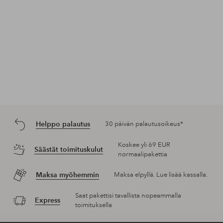
Helppo palautus
30 päivän palautusoikeus*
Koskee yli 69 EUR
Säästät toimituskulut
normaalipakettia
Maksa myöhemmin
Maksa elpyllä. Lue lisää kassalla.
Saat pakettisi tavallista nopeammalla
Express
toimituksella