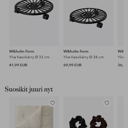
Wikholm Form
Wikholm Form
Wikh
Ylva Kasvikärry Ø 33 cm
Ylva Kasvikärry Ø 38 cm
Ylva 
41,99 EUR
69,99 EUR
36,99
Suosikit juuri nyt
Lisää
Lisää
suosikkeihin
suosikkeihin