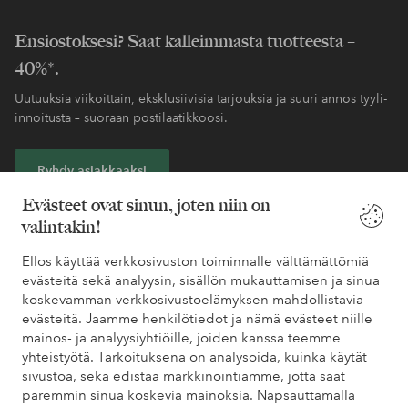
Ensiostoksesi? Saat kalleimmasta tuotteesta –
40%*.
Uutuuksia viikoittain, eksklusiivisia tarjouksia ja suuri annos tyyli-
innoitusta – suoraan postilaatikkoosi.
Ryhdy asiakkaaksi
Evästeet ovat sinun, joten niin on
* Katso tarjouksen ehdot rekisteröitymisen yhteydessä
valintakin!
Ellos käyttää verkkosivuston toiminnalle välttämättömiä
Tarvitsetko apua?
evästeitä sekä analyysin, sisällön mukauttamisen ja sinua
koskevamman verkkosivustoelämyksen mahdollistavia
Löydät vastaukset useimmin kysyttyihin kysymyksiin usein
evästeitä. Jaamme henkilötiedot ja nämä evästeet niille
kysytyistä kysymyksistä. Löydät myös tietoa siitä, miten voit ottaa
mainos- ja analyysiyhtiöille, joiden kanssa teemme
meihin yhteyttä.
yhteistyötä. Tarkoituksena on analysoida, kuinka käytät
sivustoa, sekä edistää markkinointiamme, jotta saat
paremmin sinua koskevia mainoksia. Napsauttamalla
Asiakaspalvelu
Tilaukset
Maksutavat
Toim