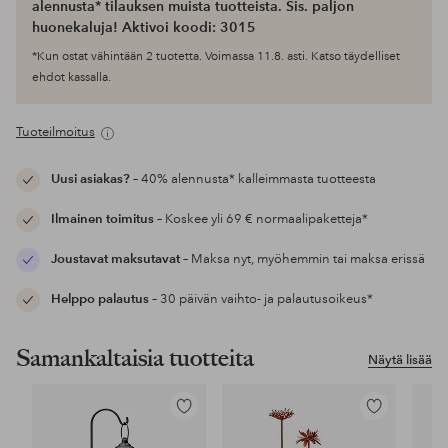
alennusta* tilauksen muista tuotteista. Sis. paljon
huonekaluja! Aktivoi koodi: 3015
*Kun ostat vähintään 2 tuotetta. Voimassa 11.8. asti. Katso täydelliset
ehdot kassalla.
Tuoteilmoitus
Uusi asiakas?
– 40% alennusta* kalleimmasta tuotteesta
Ilmainen toimitus
– Koskee yli 69 € normaalipaketteja*
Joustavat maksutavat
– Maksa nyt, myöhemmin tai maksa erissä
Helppo palautus
– 30 päivän vaihto- ja palautusoikeus*
Samankaltaisia tuotteita
Näytä lisää
Lisää
Lisää
suosikkeihin
suosikkeihin