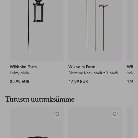
Wikholm Form
Wikholm Form
Wikh
Lyhty Myla
Blomma Kasvipaalut 3-pack
Yelda
25,99 EUR
47,99 EUR
169,9
Tutustu uutuuksiimme
Lisää
Lisää
suosikkeihin
suosikkeihin