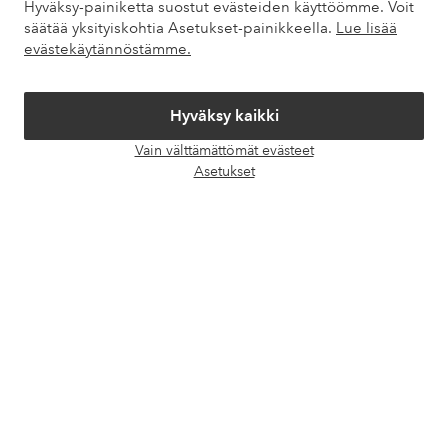
Hyväksy-painiketta suostut evästeiden käyttöömme. Voit
säätää yksityiskohtia Asetukset-painikkeella.
Lue lisää
evästekäytännöstämme.
Omat sivut
Hyväksy kaikki
Tietoa Elloksesta
Vain välttämättömät evästeet
Avaa
Asetukset
Palvelumme
chat-
laati
Ehdot
Ystävät
Turvalliset maksut – maksa nyt tai erissä
Haluatko tietää
lisää maksuvaihtoehdoistamme
?
elpy
elpy