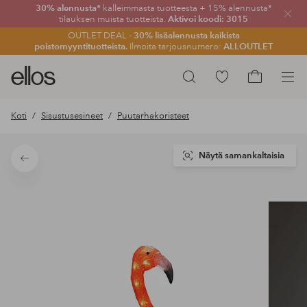
30% alennusta*
kalleimmasta tuotteesta + 15% alennusta*
Sulje
tilauksen muista tuotteista.
Aktivoi koodi: 3015
OUTLET DEAL -
30% lisäalennusta kaikista
poistomyyntituotteista.
Ilmoita tarjousnumero:
ALLOUTLET
Ellos-
Siirry
Hae
logo
merkittyihin
Siirry
–
suosikkituotteisiin
ostoskoriin
Koti
Sisustusesineet
Puutarhakoristeet
siirry
aloitussivulle
Näytä samankaltaisia
Takaisin