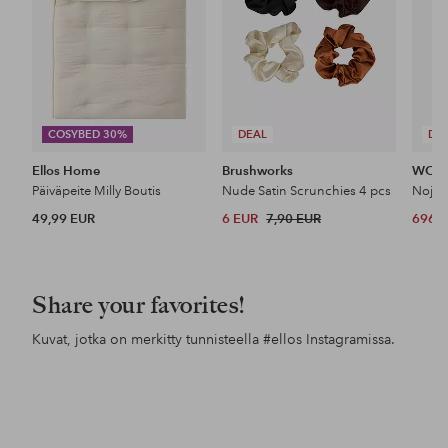
COSYBED 30%
DEAL
DE
Ellos Home
Brushworks
WOO
Päiväpeite Milly Boutis
Nude Satin Scrunchies 4 pcs
Nojat
49,99 EUR
6 EUR
7,90 EUR
696 
Share your favorites!
Kuvat, jotka on merkitty tunnisteella
#ellos
Instagramissa.
Julkaissut
styleby.it