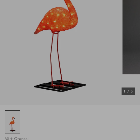
1
/
5
Väri: Oranssi