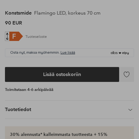
Konstsmide
Flamingo LED, korkeus 70 cm
90 EUR
Tuoteseloste
Osta nyt, maksa myöhemmin.
Lue lisää
Lisää ostoskoriin
Lisää
suosikke
Toimitetaan 4-6 arkipäivää
Tuotetiedot
30% alennusta* kalleimmasta tuotteesta + 15%