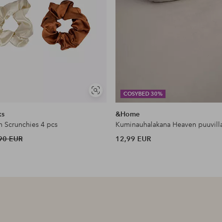
Näytä
COSYBED 30%
samankaltaisia
ks
&Home
n Scrunchies 4 pcs
Kuminauhalakana Heaven puuvill
90 EUR
12,99 EUR