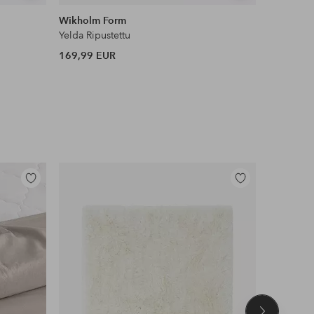
samankaltaisia
samankaltaisia
Wikholm Form
Wikholm 
Yelda Ripustettu
Yelda Ripu
169,99 EUR
78,99 EU
Lisää
Lisää
suosikkeihin
suosikkeihin