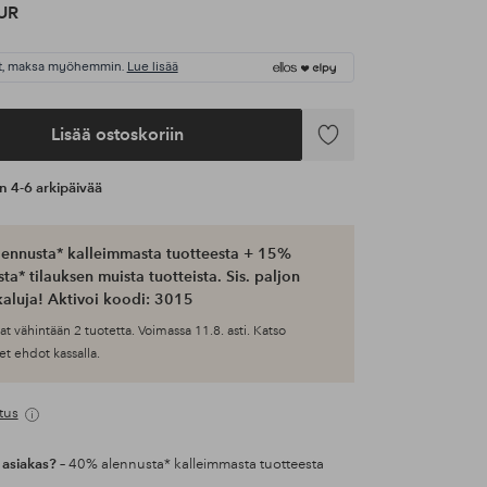
UR
t, maksa myöhemmin.
Lue lisää
Lisää ostoskoriin
Lisää
suosikkeihin
an 4-6 arkipäivää
ennusta* kalleimmasta tuotteesta + 15%
ta* tilauksen muista tuotteista. Sis. paljon
aluja! Aktivoi koodi: 3015
at vähintään 2 tuotetta. Voimassa 11.8. asti. Katso
et ehdot kassalla.
tus
 asiakas?
– 40% alennusta* kalleimmasta tuotteesta