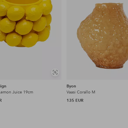
Näytä
samankaltaisia
ign
Byon
Lemon Juice 19cm
Vaasi Corallo M
R
135 EUR