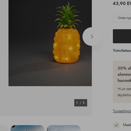
43,90 E
Osta ny
Seuraava
tuote
Toimiteta
30% al
alennus
huonek
*Kun ost
täydellis
1
/
5
Tuoteilmoi
Uusi