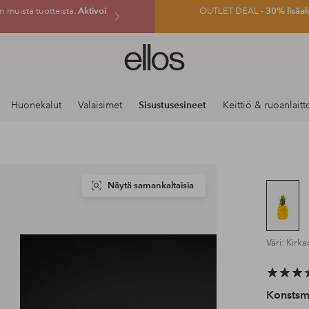
 muista tuotteista.
Aktivoi
OUTLET DEAL -
30% lisäal
Ellos-
logo
–
siirry
Huonekalut
Valaisimet
Sisustusesineet
Keittiö & ruoanlaitt
aloitussivulle
Näytä samankaltaisia
Väri: Kirka
Konstsm