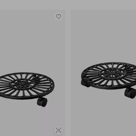
Lisää
suosikkeihin
Näytä