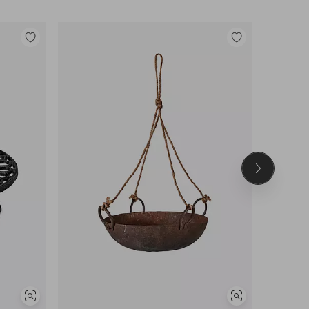
Lisää
Lisää
suosikkeihin
suosikkeihin
Seuraava
tuote
Näytä
Näytä