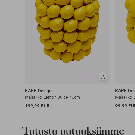
Lue lisää
Näytä
samankaltaisia
KARE Design
KARE Des
Maljakko Lemon Juice 40cm
Maljakko 
199,99 EUR
99,99 EU
Tutustu uutuuksiimme