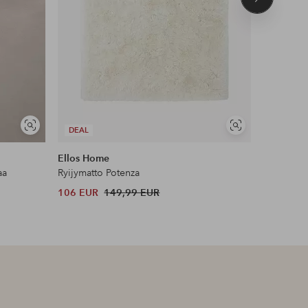
Seuraava
tuote
UUTUUS!
Näytä
Näytä
DEAL
DEAL
samankaltaisia
samankaltaisia
Ellos Home
Joelle
aa
Ryijymatto Potenza
Poimutettu
106 EUR
149,99 EUR
48 EUR