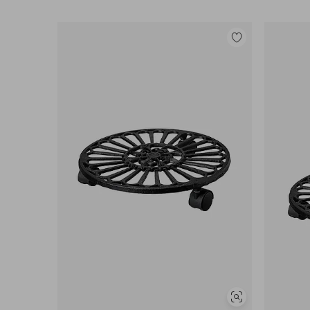
Lisää
suosikkeihin
Näytä