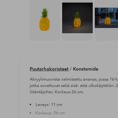
Puutarhakoristeet
/
Konstsmide
Akryylimuovista valmistettu ananas, jossa 16
jotka soveltuvat sekä sisä- että ulkokäyttöön. 
liitäntäjohto. Korkeus 26 cm.
Leveys: 11 cm
Korkeus: 26 cm