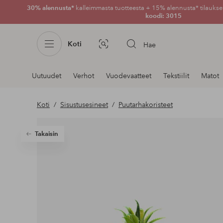
30% alennusta*
kalleimmasta tuotteesta + 15% alennusta* tilauksen
koodi: 3015
Koti
Hae
Kuvahaku
Navigointi
Uutuudet
Verhot
Vuodevaatteet
Tekstiilit
Matot
osastoilla
Koti
Sisustusesineet
Puutarhakoristeet
Takaisin