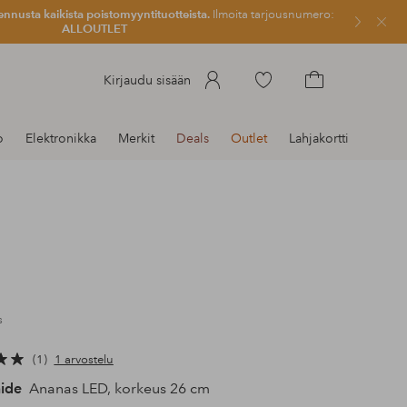
ennusta kaikista poistomyyntituotteista.
Ilmoita tarjousnumero:
Sulje
ALLOUTLET
Siirry
Kirjaudu sisään
merkittyihin
Siirry
suosikkituotteisiin
ostoskoriin
o
Elektronikka
Merkit
Deals
Outlet
Lahjakortti
s
1
1 arvostelu
ide
Ananas LED, korkeus 26 cm