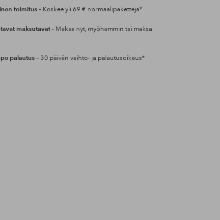
inen toimitus
– Koskee yli 69 € normaalipaketteja*
tavat maksutavat
– Maksa nyt, myöhemmin tai maksa
po palautus
– 30 päivän vaihto- ja palautusoikeus*