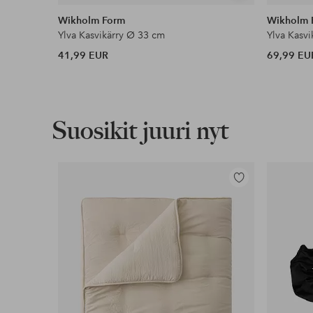
samankaltaisia
Wikholm Form
Wikholm 
Ylva Kasvikärry Ø 33 cm
Ylva Kasv
41,99 EUR
69,99 EU
Suosikit juuri nyt
Lisää
suosikkeihin