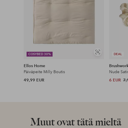
Näytä
COSYBED 30%
DEAL
samankaltaisia
Ellos Home
Brushwor
Päiväpeite Milly Boutis
Nude Sati
49,99 EUR
6 EUR
7,
Muut ovat tätä mieltä