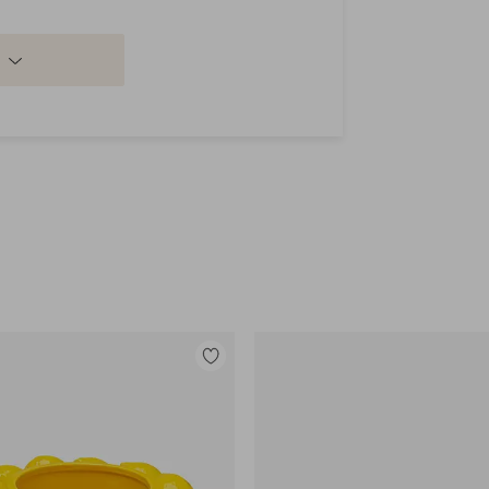
Lisää
suosikkeihin