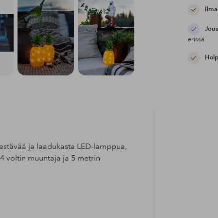
Ilma
Jous
erissä
Help
 kestävää ja laadukasta LED-lamppua,
24 voltin muuntaja ja 5 metrin