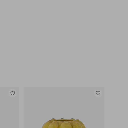
Lisää
Lisää
suosikkeihin
suosikkeihin