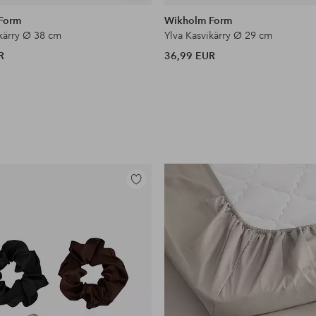
samankaltaisia
Form
Wikholm Form
ikärry Ø 38 cm
Ylva Kasvikärry Ø 29 cm
R
36,99 EUR
Lisää
suosikkeihin