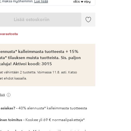
t, maksa myöhemmin.
Lue lisää
Lisää ostoskoriin
Lisää
suosikkeihin
varastosta
ennusta* kalleimmasta tuotteesta + 15%
ta* tilauksen muista tuotteista. Sis. paljon
aluja! Aktivoi koodi: 3015
at vähintään 2 tuotetta. Voimassa 11.8. asti. Katso
et ehdot kassalla.
tus
 asiakas?
– 40% alennusta* kalleimmasta tuotteesta
inen toimitus
– Koskee yli 69 € normaalipaketteja*