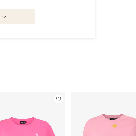
Lisää
suosikkeihin