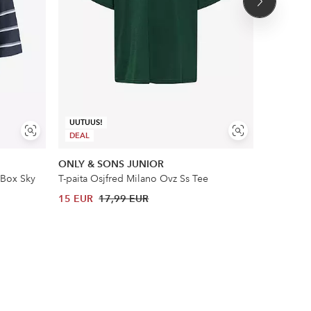
Seuraava
tuote
UUTUUS!
UUTUUS!
Näytä
Näytä
DEAL
DEAL
samankaltaisia
samankaltaisia
ONLY & SONS JUNIOR
Ellos Col
 Box Sky
T-paita Osjfred Milano Ovz Ss Tee
T-paita ku
15 EUR
17,99 EUR
10 EUR