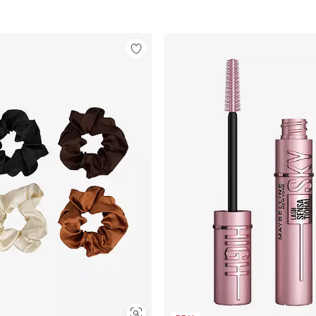
Lisää
suosikkeihin