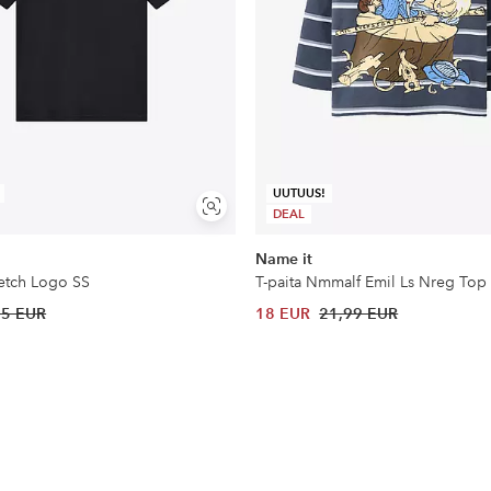
UUTUUS!
Näytä
DEAL
samankaltaisia
Name it
retch Logo SS
T-paita Nmmalf Emil Ls Nreg Top
25 EUR
18 EUR
21,99 EUR