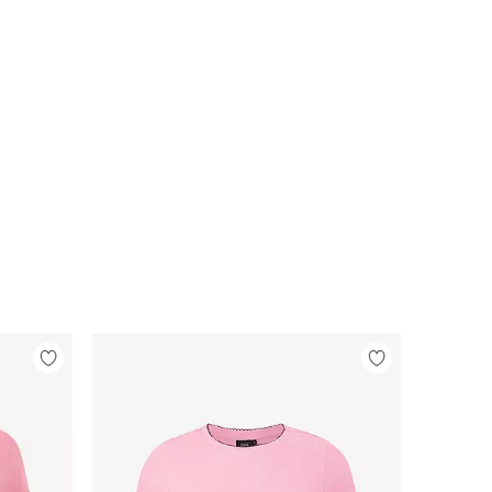
Lisää
Lisää
suosikkeihin
suosikkeihin