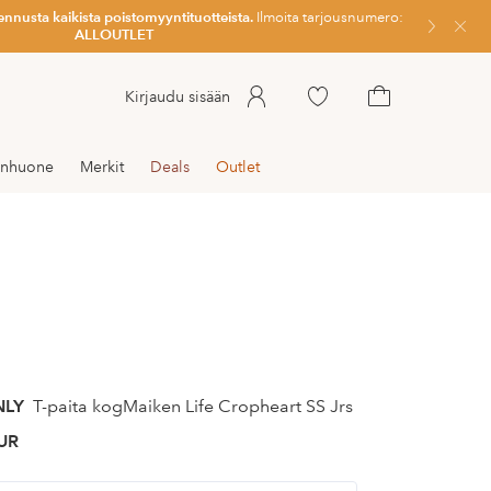
ennusta kaikista poistomyyntituotteista.
Ilmoita tarjousnumero:
Sulje
ALLOUTLET
Siirry
Kirjaudu sisään
merkittyihin
Siirry
suosikkituotteisiin
ostoskoriin
enhuone
Merkit
Deals
Outlet
NLY
T-paita kogMaiken Life Cropheart SS Jrs
UR