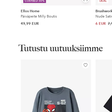
Näytä
COSYBED 30%
DEAL
samankaltaisia
Ellos Home
Brushwor
Päiväpeite Milly Boutis
Nude Sati
49,99 EUR
6 EUR
7,
Tutustu uutuuksiimme
Lisää
suosikkeihin