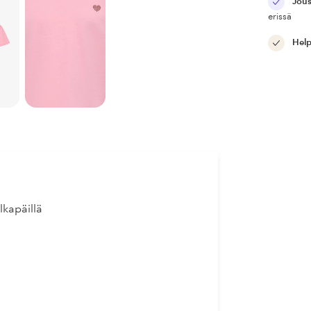
Jous
erissä
Help
lkapäillä