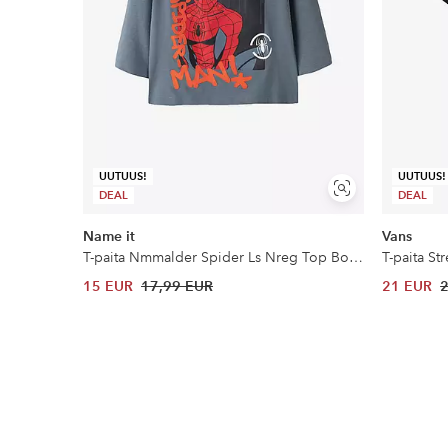
UUTUUS!
UUTUUS!
Näytä
DEAL
DEAL
samankaltaisia
Name it
Vans
T-paita Nmmalder Spider Ls Nreg Top Box Mar
T-paita St
15 EUR
17,99 EUR
21 EUR