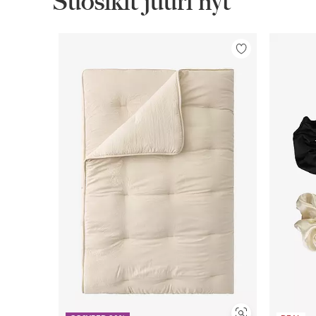
Suosikit juuri nyt
Lisää
suosikkeihin