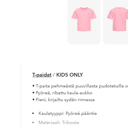
T-paidat
/
KIDS ONLY
• T-paita pehmeästä puuvillasta pudotetuilla o
• Pyöreä, ribattu kaula-aukko
• Pieni, kirjailtu sydän rinnassa
Kaulatyyppi: Pyöreä pääntie
Materiaali: Trikoota