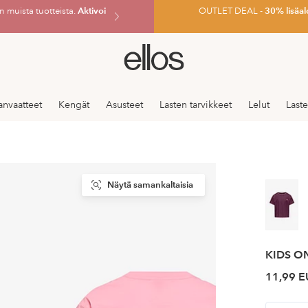
 muista tuotteista.
Aktivoi
OUTLET DEAL -
30% lisäal
Ellos-
logo
–
siirry
anvaatteet
Kengät
Asusteet
Lasten tarvikkeet
Lelut
Last
aloitussivulle
Näytä samankaltaisia
KIDS O
11,99 E