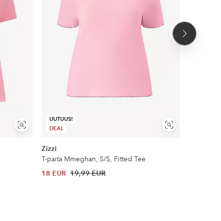
Seuraava
tuote
UUTUUS!
Näytä
Näytä
DEAL
DEAL
samankaltaisia
samankaltaisia
Zizzi
Zizzi
T-paita Mmeghan, S/S, Fitted Tee
Toppi T-sh
18 EUR
19,99 EUR
14 EUR