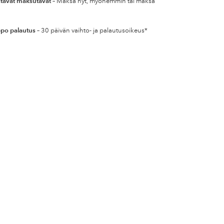
tavat maksutavat
– Maksa nyt, myöhemmin tai maksa
po palautus
– 30 päivän vaihto- ja palautusoikeus*