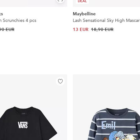
Näytä
DEAL
samankaltaisia
ks
Maybelline
n Scrunchies 4 pcs
Lash Sensational Sky High Mascar
90 EUR
13 EUR
18,90 EUR
Lisää
suosikkeihin