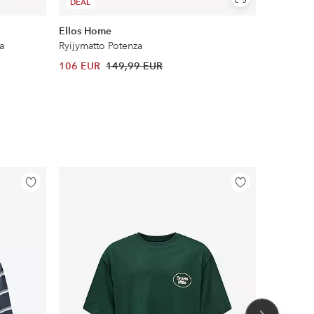
Näytä
DEAL
COSYBE
samankaltaisia
Ellos Home
&Home
a
Ryijymatto Potenza
Kuminauha
106 EUR
149,99 EUR
12,99 EU
Lisää
Lisää
suosikkeihin
suosikkeihin