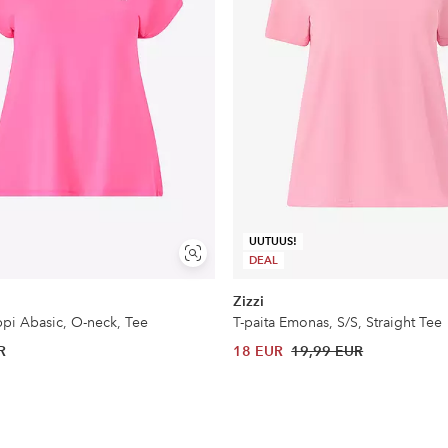
UUTUUS!
Näytä
DEAL
samankaltaisia
Zizzi
ppi Abasic, O-neck, Tee
T-paita Emonas, S/S, Straight Tee
R
18 EUR
19,99 EUR