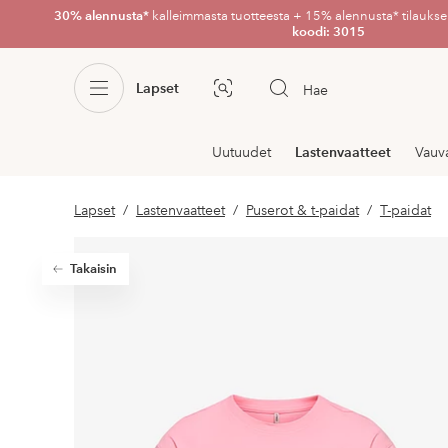
30% alennusta*
kalleimmasta tuotteesta + 15% alennusta* tilauksen
koodi: 3015
Lapset
Hae
Kuvahaku
Navigointi
Uutuudet
Lastenvaatteet
Vauv
osastoilla
Lapset
Lastenvaatteet
Puserot & t-paidat
T-paidat
Takaisin