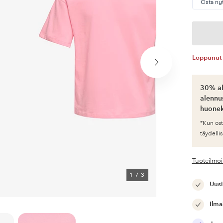
Osta ny
Loppunut 
Seuraava
tuote
30% al
alennus
huonek
*Kun ost
täydellis
Tuoteilmoi
1
/
3
Uusi
Ilma