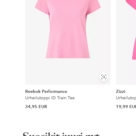
Lue lisää
Näytä
samankaltaisia
Reebok Performance
Zizzi
Urheilutoppi ID Train Tee
Urheiluto
34,95 EUR
19,99 EU