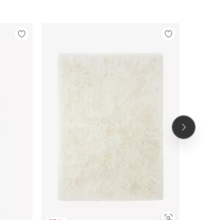
Lisää
Lisää
suosikkeihin
suosikkeihin
Seuraava
tuote