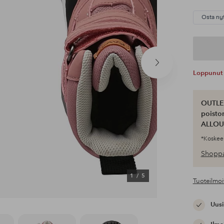
Osta ny
Seuraava
Loppunut 
tuote
OUTLET
poisto
ALLOU
*Koskee 
Shoppa
1
/
5
Tuoteilmoi
Uusi