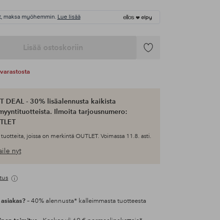
t, maksa myöhemmin.
Lue lisää
Lisää ostoskoriin
Lisää
suosikkeihin
varastosta
 DEAL - 30% lisäalennusta kaikista
myyntituotteista. Ilmoita tarjousnumero:
TLET
tuotteita, joissa on merkintä OUTLET. Voimassa 11.8. asti.
ile nyt
tus
 asiakas?
– 40% alennusta* kalleimmasta tuotteesta