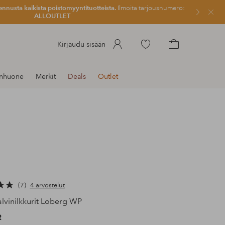
ennusta kaikista poistomyyntituotteista.
Ilmoita tarjousnumero:
Sulje
ALLOUTLET
Siirry
Kirjaudu sisään
merkittyihin
Siirry
suosikkituotteisiin
ostoskoriin
enhuone
Merkit
Deals
Outlet
7
4 arvostelut
lvinilkkurit Loberg WP
R