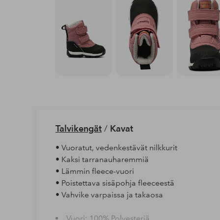
Talvikengät
/
Kavat
• Vuoratut, vedenkestävät nilkkurit
• Kaksi tarranauharemmiä
• Lämmin fleece-vuori
• Poistettava sisäpohja fleeceestä
• Vahvike varpaissa ja takaosa
Vuori: 100% Polyesteriä