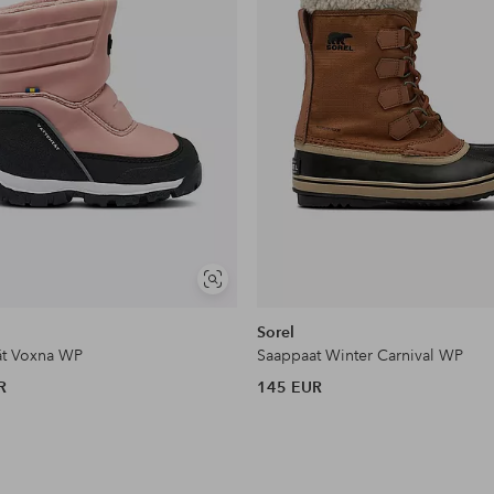
Näytä
samankaltaisia
Sorel
ät Voxna WP
Saappaat Winter Carnival WP
R
145 EUR