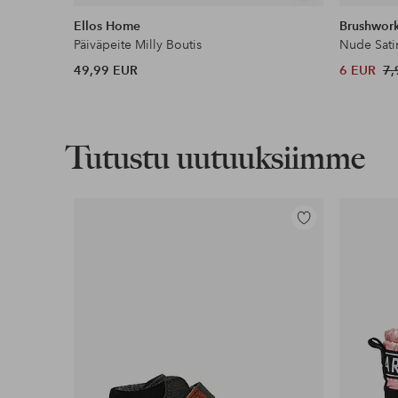
samankaltaisia
Ellos Home
Brushwor
Päiväpeite Milly Boutis
Nude Sati
49,99 EUR
6 EUR
7,
Tutustu uutuuksiimme
Lisää
suosikkeihin