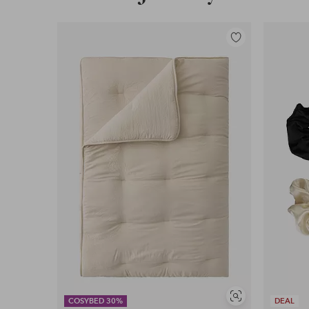
Lisää
suosikkeihin
Näytä
COSYBED 30%
DEAL