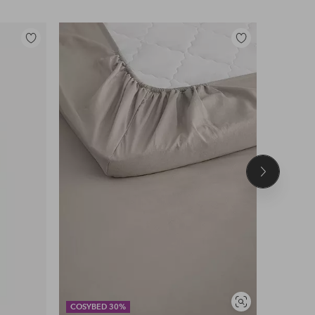
Lisää
Lisää
suosikkeihin
suosikkeihin
Seuraava
tuote
Näytä
COSYBED 30%
DEAL