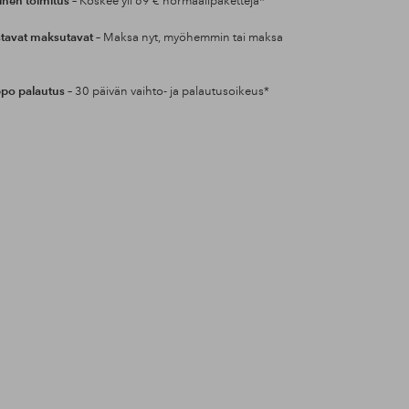
inen toimitus
– Koskee yli 69 € normaalipaketteja*
tavat maksutavat
– Maksa nyt, myöhemmin tai maksa
po palautus
– 30 päivän vaihto- ja palautusoikeus*