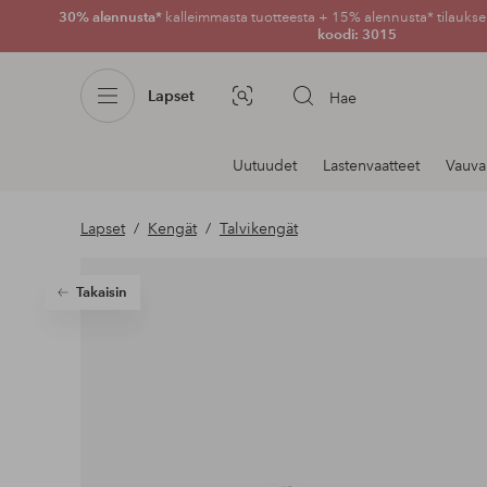
30% alennusta*
kalleimmasta tuotteesta + 15% alennusta* tilauksen
koodi: 3015
Lapset
Hae
Kuvahaku
Navigointi
Uutuudet
Lastenvaatteet
Vauva
osastoilla
Lapset
Kengät
Talvikengät
Takaisin