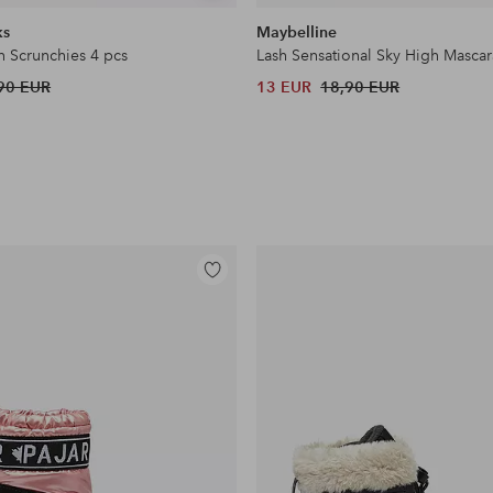
samankaltaisia
ks
Maybelline
n Scrunchies 4 pcs
Lash Sensational Sky High Mascar
90 EUR
13 EUR
18,90 EUR
Lisää
suosikkeihin