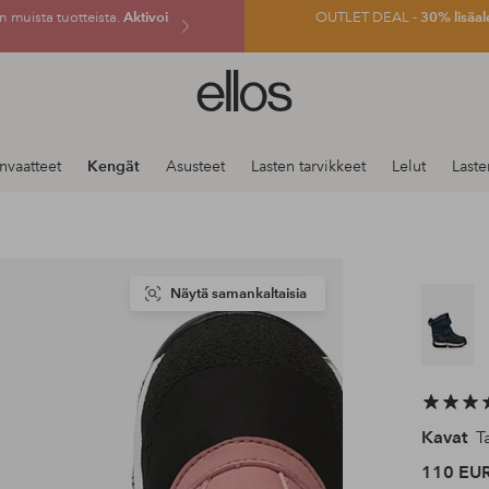
 muista tuotteista.
Aktivoi
OUTLET DEAL -
30% lisäal
Ellos-
logo
–
siirry
nvaatteet
Kengät
Asusteet
Lasten tarvikkeet
Lelut
Last
aloitussivulle
Näytä samankaltaisia
Kavat
Ta
110 EU