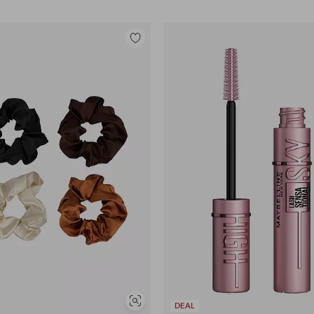
Lisää
suosikkeihin
Näytä
DEAL