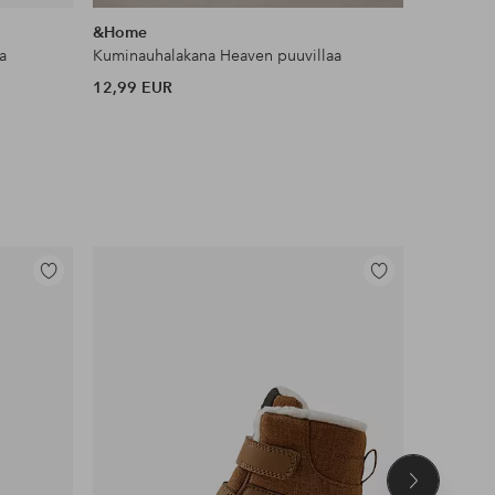
samankaltaisia
&Home
Ellos Ho
a
Kuminauhalakana Heaven puuvillaa
Liukueste
12,99 EUR
11 EUR
Lisää
Lisää
suosikkeihin
suosikkeihin
Seuraava