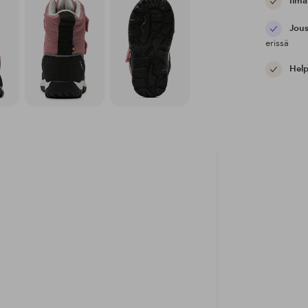
Ilma
Jous
erissä
Help