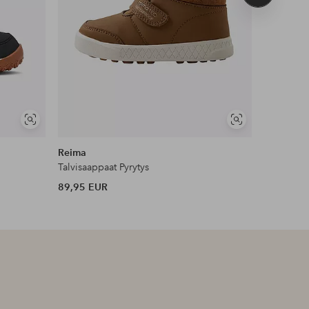
tuote
Näytä
Näytä
samankaltaisia
samankaltaisia
Reima
Hummel
Talvisaappaat Pyrytys
Talvinilkk
89,95 EUR
89,95 EU