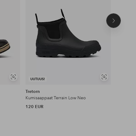
Seuraava
tuote
Näytä
Näytä
UUTUUS!
samankaltaisia
samankaltaisia
Tretorn
Ilse Jaco
Kumisaappaat Terrain Low Neo
Talvisaap
120 EUR
115 EUR