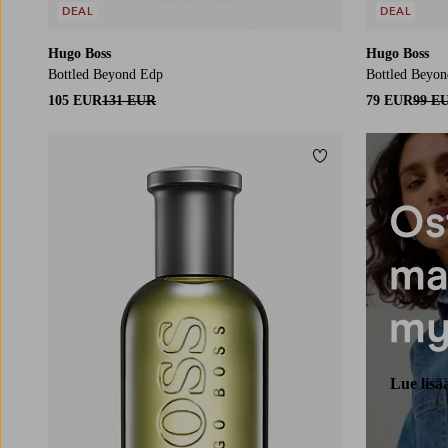
DEAL
DEAL
Hugo Boss
Hugo Boss
Bottled Beyond Edp
Bottled Beyo
105 EUR
131 EUR
79 EUR
99 E
Lisää suosikkeihin
Lue lisä