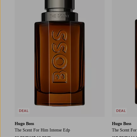
DEAL
DEAL
Hugo Boss
Hugo Boss
The Scent For Him Intense Edp
The Scent For