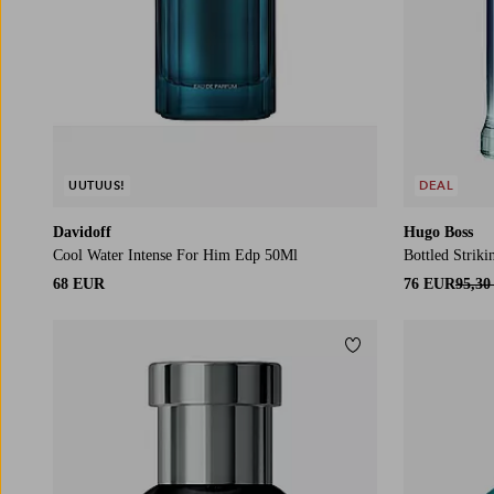
UUTUUS!
DEAL
Davidoff
Hugo Boss
Cool Water Intense For Him Edp 50Ml
Bottled Strik
68 EUR
76 EUR
95,3
Lisää suosikkeihin