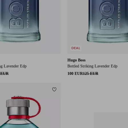
DEAL
Hugo Boss
ing Lavender Edp
Bottled Striking Lavender Edp
0 EUR
100 EUR
125 EUR
Lisää suosikkeihin