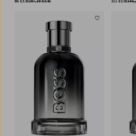
86 EUR
107,10 EUR
115 EUR
144,
Lisää suosikkeihin