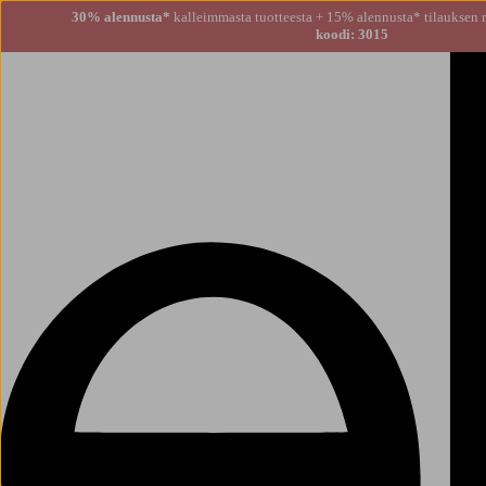
30% alennusta*
kalleimmasta tuotteesta + 15% alennusta
koodi: 3015