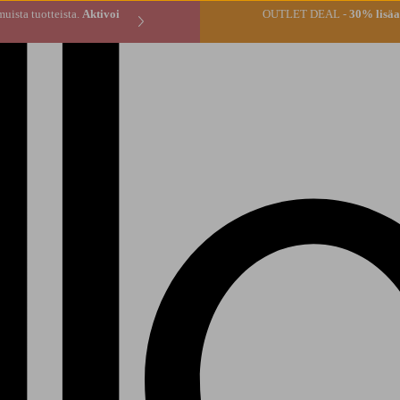
* tilauksen muista tuotteista.
Aktivoi
OUTLET DEAL -
30% lisäal