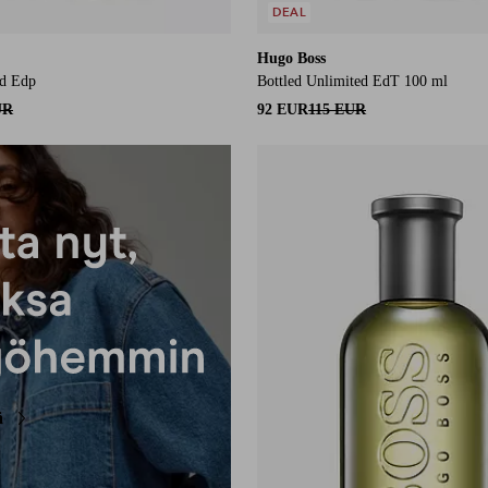
DEAL
Hugo Boss
nd Edp
Bottled Unlimited EdT 100 ml
UR
92 EUR
115 EUR
ä