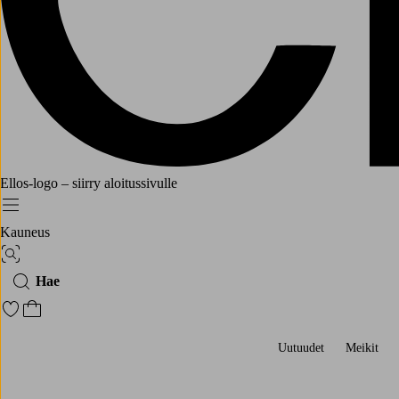
Ellos-logo – siirry aloitussivulle
Menu
Kauneus
Kuvahaku
Hae
Siirry merkittyihin suosikkituotteisiin
Siirry ostoskoriin
Uutuudet
Meikit