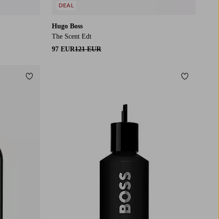
DEAL
Hugo Boss
The Scent Edt
97 EUR
121 EUR
Lisää suosikkeihin
Lisää suos