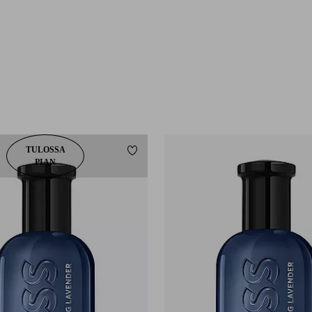
TULOSSA
Lisää suosikkeihin
PIAN