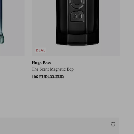
DEAL
Hugo Boss
The Scent Magnetic Edp
106 EUR
133 EUR
Lisää suos