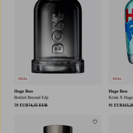
DEAL
DEAL
Hugo Boss
Hugo Boss
Bottled Beyond Edp
Krink X Hugo
59 EUR
74,35 EUR
91 EUR
113,
Lisää suosikkeihin