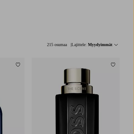
215 osumaa
Lajittele:
Myydyimmät
Lisää suosikkeihin
Lisää suos