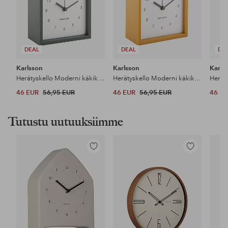
DEAL
DEAL
DE
Karlsson
Karlsson
Karls
Herätyskello Moderni käkikello
Herätyskello Moderni käkikello
46 EUR
56,95 EUR
46 EUR
56,95 EUR
46 E
Tutustu uutuuksiimme
Lisää
Lisää
suosikkeihin
suosikkeihin