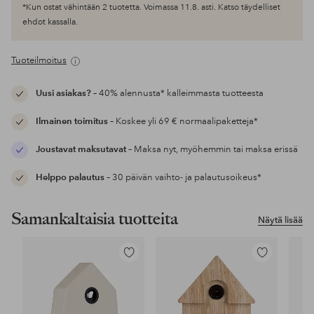
*Kun ostat vähintään 2 tuotetta. Voimassa 11.8. asti. Katso täydelliset
ehdot kassalla.
Tuoteilmoitus
Uusi asiakas?
– 40% alennusta* kalleimmasta tuotteesta
Ilmainen toimitus
– Koskee yli 69 € normaalipaketteja*
Joustavat maksutavat
– Maksa nyt, myöhemmin tai maksa erissä
Helppo palautus
– 30 päivän vaihto- ja palautusoikeus*
Samankaltaisia tuotteita
Näytä lisää
Lisää
Lisää
suosikkeihin
suosikkeihin