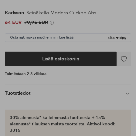
Karlsson
Seinäkello Modern Cuckoo Abs
64 EUR
79,95 EUR
Osta nyt, maksa myöhemmin.
Lue lisää
Lisää ostoskoriin
Lisää
suosikke
Toimitetaan 2-3 viikkoa
Tuotetiedot
30% alennusta* kalleimmasta tuotteesta + 15%
alennusta* tilauksen muista tuotteista. Aktivoi koodi:
3015