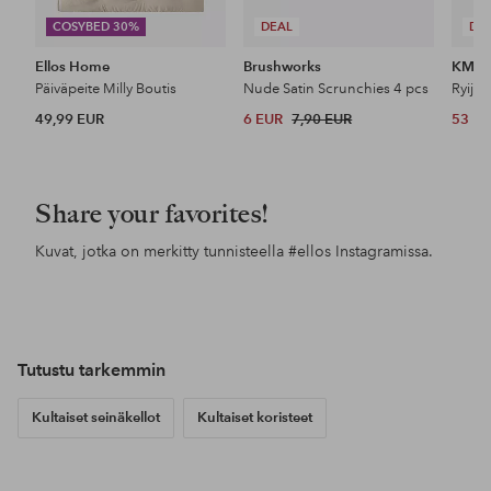
COSYBED 30%
DEAL
DE
Ellos Home
Brushworks
KM H
Päiväpeite Milly Boutis
Nude Satin Scrunchies 4 pcs
Ryijy
49,99 EUR
6 EUR
7,90 EUR
53 E
Share your favorites!
Kuvat, jotka on merkitty tunnisteella
#ellos
Instagramissa.
Julkaissut
anni_agren
Tutustu tarkemmin
Kultaiset seinäkellot
Kultaiset koristeet