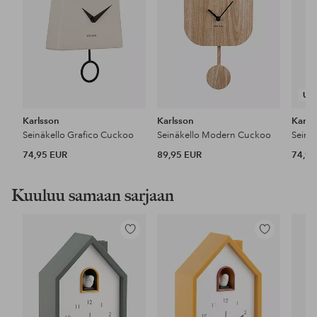
UU
Karlsson
Karlsson
Karls
Seinäkello Grafico Cuckoo
Seinäkello Modern Cuckoo
Seinä
74,95 EUR
89,95 EUR
74,95
Kuuluu samaan sarjaan
Lisää
Lisää
suosikkeihin
suosikkeihin