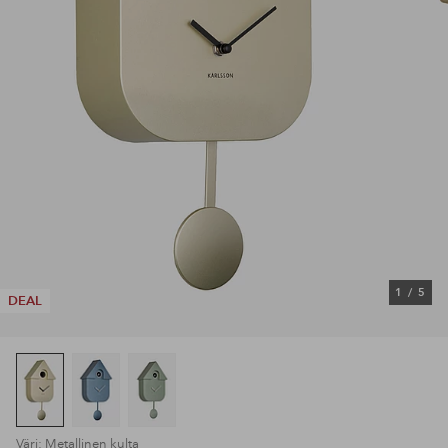
1
/
5
DEAL
Väri: Metallinen kulta