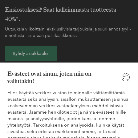
Ensiostoksesi? Saat kalleimmasta tuotteesta –
40%*.
Uutuuksia viikoittain, eksklusiivisia tarjouksia ja suuri annos tyyli-
innoitusta – suoraan postilaatikkoosi.
Ryhdy asiakkaaksi
* Katso tarjouksen ehdot rekisteröitymisen yhteydessä
Evästeet ovat sinun, joten niin on
valintakin!
Tarvitsetko apua?
Ellos käyttää verkkosivuston toiminnalle välttämättömiä
evästeitä sekä analyysin, sisällön mukauttamisen ja sinua
Löydät vastaukset useimmin kysyttyihin kysymyksiin usein
koskevamman verkkosivustoelämyksen mahdollistavia
kysytyistä kysymyksistä. Löydät myös tietoa siitä, miten voit ottaa
evästeitä. Jaamme henkilötiedot ja nämä evästeet niille
meihin yhteyttä.
mainos- ja analyysiyhtiöille, joiden kanssa teemme
yhteistyötä. Tarkoituksena on analysoida, kuinka käytät
Asiakaspalvelu
Tilaukset
Maksutavat
Toim
sivustoa, sekä edistää markkinointiamme, jotta saat