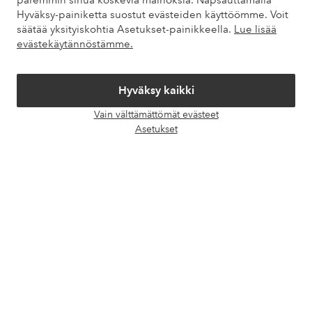
paremmin sinua koskevia mainoksia. Napsauttamalla
Hyväksy-painiketta suostut evästeiden käyttöömme. Voit
säätää yksityiskohtia Asetukset-painikkeella.
Lue lisää
Omat sivut
evästekäytännöstämme.
Tietoa Elloksesta
Hyväksy kaikki
Vain välttämättömät evästeet
Palvelumme
Avaa
Asetukset
chat-
laati
Ehdot
Ystävät
Turvalliset maksut – maksa nyt tai erissä
Haluatko tietää
lisää maksuvaihtoehdoistamme
?
elpy
elpy