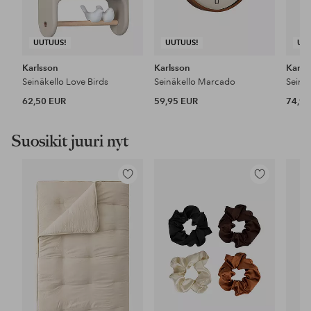
UUTUUS!
UUTUUS!
UU
Karlsson
Karlsson
Karls
Seinäkello Love Birds
Seinäkello Marcado
Seinä
62,50 EUR
59,95 EUR
74,95
Suosikit juuri nyt
Lisää
Lisää
suosikkeihin
suosikkeihin