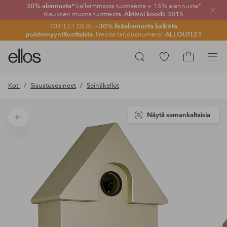
30% alennusta*
kalleimmasta tuotteesta + 15% alennusta*
Sulje
tilauksen muista tuotteista.
Aktivoi koodi: 3015
OUTLET DEAL -
30% lisäalennusta kaikista
poistomyyntituotteista.
Ilmoita tarjousnumero:
ALLOUTLET
Ellos-
Siirry
Hae
logo
merkittyihin
Siirry
–
suosikkituotteisiin
ostoskoriin
Koti
Sisustusesineet
Seinäkellot
siirry
aloitussivulle
Näytä samankaltaisia
Takaisin