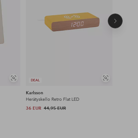
Seuraava
tuote
Näytä
Näytä
DEAL
DEAL
samankaltaisia
samankaltaisia
Karlsson
Karlsson
Herätyskello Retro Flat LED
Seinäkello
36 EUR
44,95 EUR
74 EUR