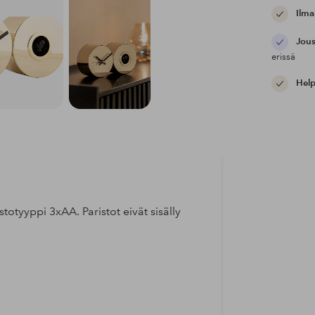
Ilma
Jous
erissä
Help
totyyppi 3xAA. Paristot eivät sisälly