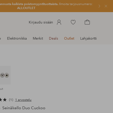
ennusta kaikista poistomyyntituotteista.
Ilmoita tarjousnumero:
Sulje
ALLOUTLET
Siirry
Kirjaudu sisään
merkittyihin
Siirry
suosikkituotteisiin
ostoskoriin
o
Elektronikka
Merkit
Deals
Outlet
Lahjakortti
tut
1
1 arvostelu
n
Seinäkello Duo Cuckoo