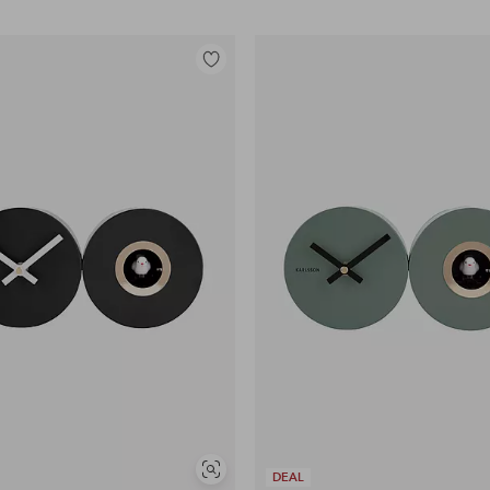
Lisää
suosikkeihin
Näytä
DEAL