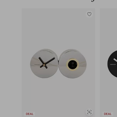
Lisää
suosikkeihin
Näytä
DEAL
DEAL