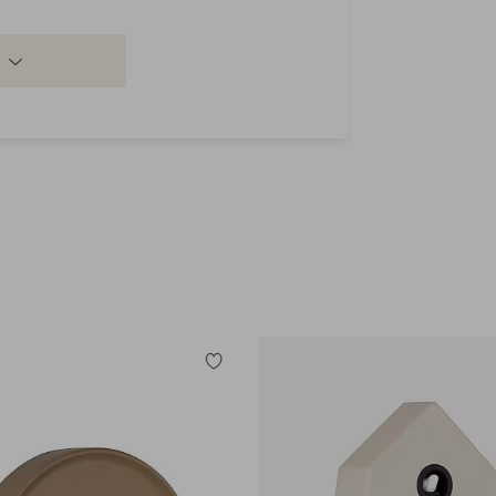
Lisää
suosikkeihin