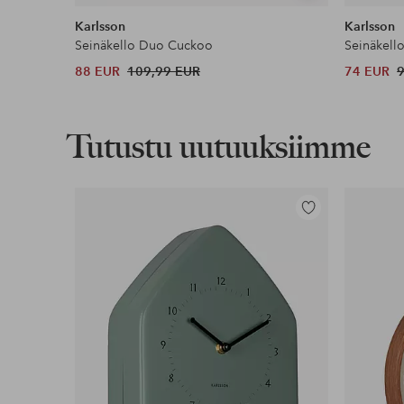
samankaltaisia
Karlsson
Karlsson
Seinäkello Duo Cuckoo
Seinäkell
88 EUR
109,99 EUR
74 EUR
Tutustu uutuuksiimme
Lisää
suosikkeihin