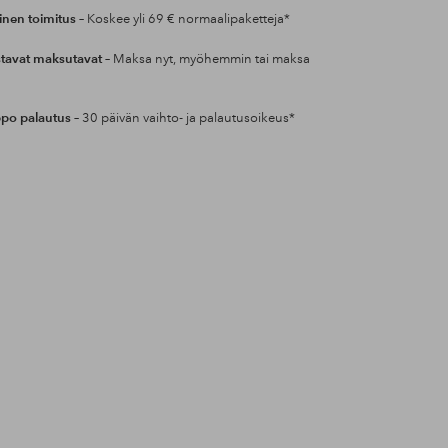
inen toimitus
– Koskee yli 69 € normaalipaketteja*
tavat maksutavat
– Maksa nyt, myöhemmin tai maksa
po palautus
– 30 päivän vaihto- ja palautusoikeus*