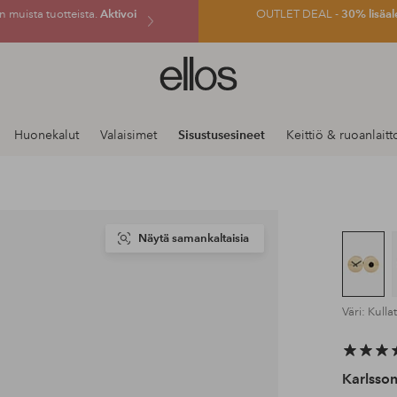
 muista tuotteista.
Aktivoi
OUTLET DEAL -
30% lisäal
Ellos-
logo
–
siirry
Huonekalut
Valaisimet
Sisustusesineet
Keittiö & ruoanlaitt
aloitussivulle
Näytä samankaltaisia
Väri: Kulla
Karlsso