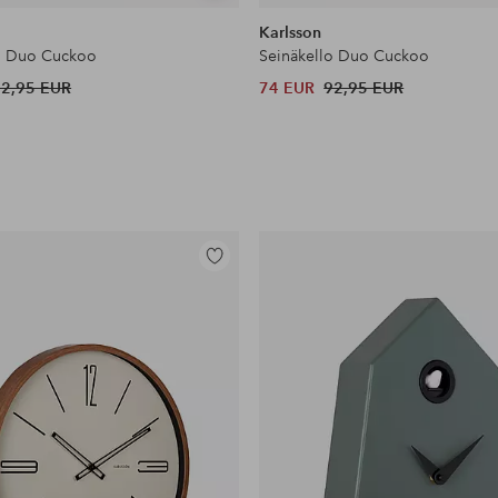
samankaltaisia
Karlsson
o Duo Cuckoo
Seinäkello Duo Cuckoo
92,95 EUR
74 EUR
92,95 EUR
Lisää
suosikkeihin