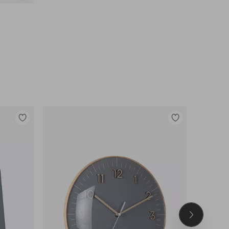
samankaltaisia
Lisää
Lisää
suosikkeihin
suosikkeihin
Seuraava