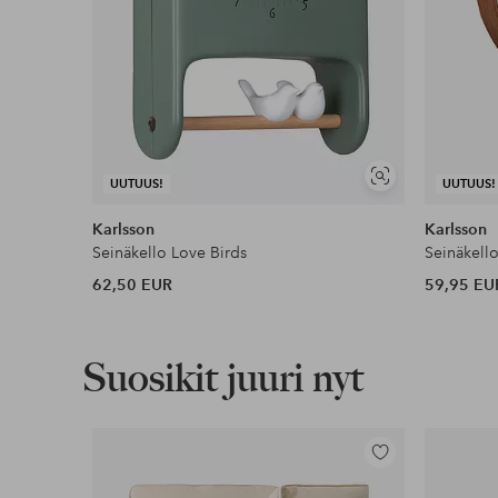
Näytä
UUTUUS!
UUTUUS!
samankaltaisia
Karlsson
Karlsson
Seinäkello Love Birds
Seinäkell
62,50 EUR
59,95 EU
Suosikit juuri nyt
Lisää
suosikkeihin