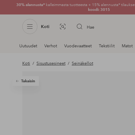
30% alennusta*
kalleimmasta tuotteesta + 15% alennusta* tilauksen
koodi: 3015
Koti
Hae
Kuvahaku
Navigointi
Uutuudet
Verhot
Vuodevaatteet
Tekstiilit
Matot
osastoilla
Koti
Sisustusesineet
Seinäkellot
Takaisin