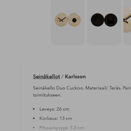
Seinäkellot
/
Karlsson
Seinäkello Duo Cuckoo. Materiaali: Teräs. Paris
toimitukseen.
Leveys: 26 cm
Korkeus: 13 cm
Pituus/syvyys: 7.2 cm