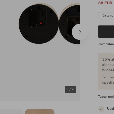
88 EUR
Osta ny
Seuraava
tuote
Toimiteta
30% al
alennus
huonek
*Kun ost
täydellis
1
/
4
Tuoteilmoi
Uusi