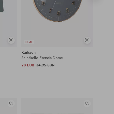
tuote
Näytä
Näytä
DEAL
DEAL
samankaltaisia
samankaltaisia
Karlsson
Karlsson
Seinäkello Esencia Dome
Seinäkel
28 EUR
34,95 EUR
54 EUR
Lisää
Lisää
suosikkeihin
suosikkeihin