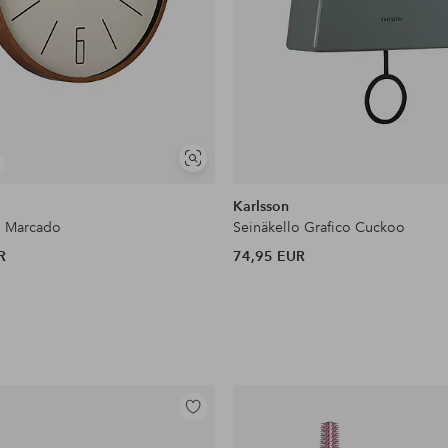
Näytä
samankaltaisia
Karlsson
o Marcado
Seinäkello Grafico Cuckoo
R
74,95 EUR
Lisää
suosikkeihin