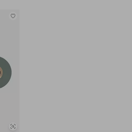
Lisää
suosikkeihin
Näytä