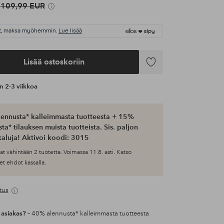
109,99 EUR
t, maksa myöhemmin.
Lue lisää
Lisää ostoskoriin
Lisää
suosikkeihin
an 2-3 viikkoa
ennusta* kalleimmasta tuotteesta + 15%
ta* tilauksen muista tuotteista. Sis. paljon
aluja! Aktivoi koodi: 3015
at vähintään 2 tuotetta. Voimassa 11.8. asti. Katso
et ehdot kassalla.
tus
 asiakas?
– 40% alennusta* kalleimmasta tuotteesta