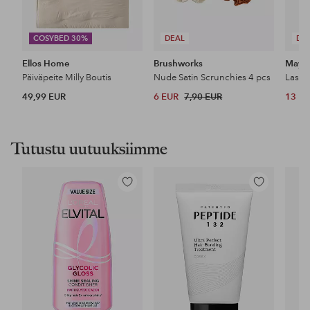
COSYBED 30%
DEAL
DE
Ellos Home
Brushworks
Maybe
Päiväpeite Milly Boutis
Nude Satin Scrunchies 4 pcs
49,99 EUR
6 EUR
7,90 EUR
13 E
Tutustu uutuuksiimme
Lisää
Lisää
suosikkeihin
suosikkeihin