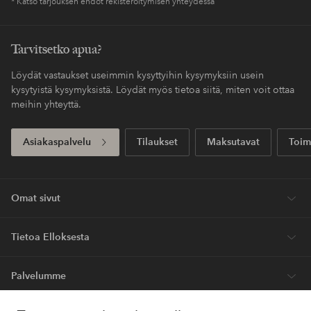
* Katso tarjouksen ehdot rekisteröitymisen yhteydessä
Tarvitsetko apua?
Löydät vastaukset useimmin kysyttyihin kysymyksiin usein
kysytyistä kysymyksistä. Löydät myös tietoa siitä, miten voit ottaa
meihin yhteyttä.
Asiakaspalvelu
Tilaukset
Maksutavat
Toim
Omat sivut
Tietoa Elloksesta
Palvelumme