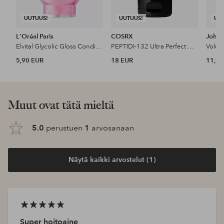
UUTUUS!
UUTUUS!
UU
L'Oréal Paris
COSRX
John 
Elvital Glycolic Gloss Conditioner For Dull Hair
PEPTIDI-132 Ultra Perfect Hair Bonding Treatment
5,90 EUR
18 EUR
11,99
Muut ovat tätä mieltä
5.0
perustuen
1
arvosanaan
Näytä kaikki arvostelut (1)
Super hoitoaine