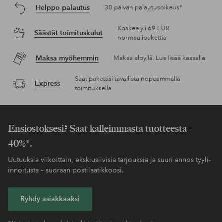
Helppo palautus
30 päivän palautusoikeus*
Koskee yli 69 EUR
Säästät toimituskulut
normaalipakettia
Maksa myöhemmin
Maksa elpyllä. Lue lisää kassalla.
Saat pakettisi tavallista nopeammalla
Express
toimituksella
Ensiostoksesi? Saat kalleimmasta tuotteesta –
40%*.
Uutuuksia viikoittain, eksklusiivisia tarjouksia ja suuri annos tyyli-
innoitusta – suoraan postilaatikkoosi.
Ryhdy asiakkaaksi