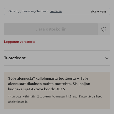
Osta nyt, maksa myöhemmin.
Lue lisää
Lisää ostoskoriin
Lisää
suosikke
Loppunut varastosta
Tuotetiedot
30% alennusta* kalleimmasta tuotteesta + 15%
alennusta* tilauksen muista tuotteista. Sis. paljon
huonekaluja! Aktivoi koodi: 3015
*Kun ostat vähintään 2 tuotetta. Voimassa 11.8. asti. Katso täydelliset
ehdot kassalla.