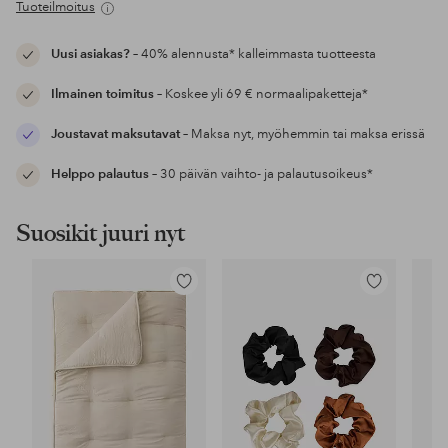
Tuoteilmoitus
Uusi asiakas?
– 40% alennusta* kalleimmasta tuotteesta
Ilmainen toimitus
– Koskee yli 69 € normaalipaketteja*
Joustavat maksutavat
– Maksa nyt, myöhemmin tai maksa erissä
Helppo palautus
– 30 päivän vaihto- ja palautusoikeus*
Suosikit juuri nyt
Lisää
Lisää
suosikkeihin
suosikkeihin