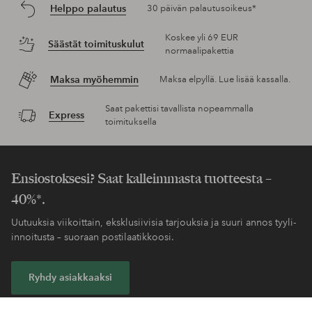
Helppo palautus
30 päivän palautusoikeus*
Koskee yli 69 EUR
Säästät toimituskulut
normaalipakettia
Maksa myöhemmin
Maksa elpyllä. Lue lisää kassalla.
Saat pakettisi tavallista nopeammalla
Express
toimituksella
Ensiostoksesi? Saat kalleimmasta tuotteesta –
40%*.
Uutuuksia viikoittain, eksklusiivisia tarjouksia ja suuri annos tyyli-
innoitusta – suoraan postilaatikkoosi.
Ryhdy asiakkaaksi
* Katso tarjouksen ehdot rekisteröitymisen yhteydessä