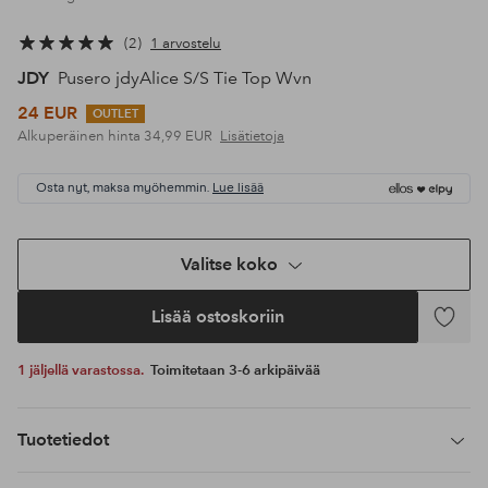
2
1 arvostelu
JDY
Pusero jdyAlice S/S Tie Top Wvn
24 EUR
OUTLET
Alkuperäinen hinta
34,99 EUR
Lisätietoja
Osta nyt, maksa myöhemmin.
Lue lisää
Valitse koko
Lisää ostoskoriin
Lisää
suosikke
1 jäljellä varastossa.
Toimitetaan 3-6 arkipäivää
Tuotetiedot