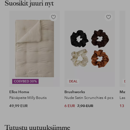
Suosikit juuri nyt
Lisää
Lisää
suosikkeihin
suosikkeihin
COSYBED 30%
DEAL
DE
Ellos Home
Brushworks
Maybe
Päiväpeite Milly Boutis
Nude Satin Scrunchies 4 pcs
49,99 EUR
6 EUR
7,90 EUR
13 E
Tutustu uutuuksiimme