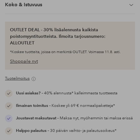
Koko & Istuvuus
OUTLET DEAL - 30% lisäalennusta kaikista
poistomyyntituotteista. Ilmoita tarjousnumero:
ALLOUTLET
*Koskee tuotteita, joissa on merkintä OUTLET. Voimassa 11.8. asti.
Shoppaile nyt
Tuoteilmoitus
Uusi asiakas?
– 40% alennusta* kalleimmasta tuotteesta
Ilmainen toimitus
– Koskee yli 69 € normaalipaketteja*
Joustavat maksutavat
– Maksa nyt, myöhemmin tai maksa erissä
Helppo palautus
– 30 päivän vaihto- ja palautusoikeus*