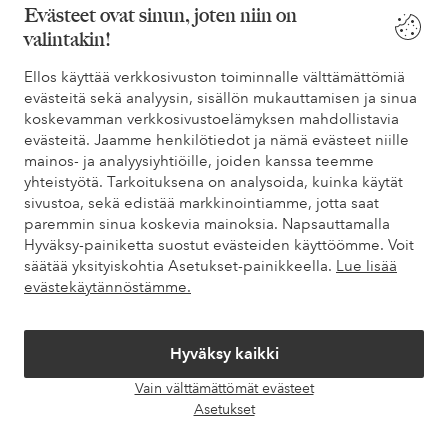
Evästeet ovat sinun, joten niin on
valintakin!
Tarvitsetko apua?
Ellos käyttää verkkosivuston toiminnalle välttämättömiä
evästeitä sekä analyysin, sisällön mukauttamisen ja sinua
Löydät vastaukset useimmin kysyttyihin kysymyksiin usein
koskevamman verkkosivustoelämyksen mahdollistavia
kysytyistä kysymyksistä. Löydät myös tietoa siitä, miten voit ottaa
evästeitä. Jaamme henkilötiedot ja nämä evästeet niille
meihin yhteyttä.
mainos- ja analyysiyhtiöille, joiden kanssa teemme
yhteistyötä. Tarkoituksena on analysoida, kuinka käytät
Asiakaspalvelu
Tilaukset
Maksutavat
Toim
sivustoa, sekä edistää markkinointiamme, jotta saat
paremmin sinua koskevia mainoksia. Napsauttamalla
Hyväksy-painiketta suostut evästeiden käyttöömme. Voit
säätää yksityiskohtia Asetukset-painikkeella.
Lue lisää
Omat sivut
evästekäytännöstämme.
Tietoa Elloksesta
Hyväksy kaikki
Vain välttämättömät evästeet
Palvelumme
Avaa
Asetukset
chat-
laati