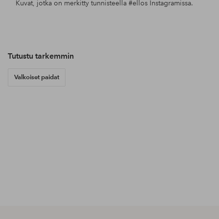
Kuvat, jotka on merkitty tunnisteella
#ellos
Instagramissa.
Julkaissut
ellosofficial
Julkaissut
ellosofficial
Jul
jess
Tutustu tarkemmin
Valkoiset paidat