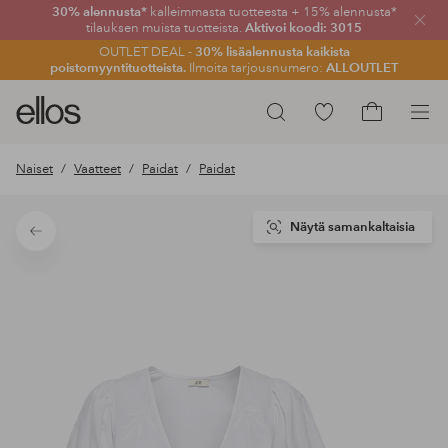
30% alennusta*
kalleimmasta tuotteesta + 15% alennusta*
Sulje
tilauksen muista tuotteista.
Aktivoi koodi: 3015
OUTLET DEAL -
30% lisäalennusta kaikista
poistomyyntituotteista.
Ilmoita tarjousnumero:
ALLOUTLET
Ellos-
Siirry
Hae
logo
merkittyihin
Siirry
–
suosikkituotteisiin
ostoskoriin
Naiset
Vaatteet
Paidat
Paidat
siirry
aloitussivulle
Näytä samankaltaisia
Takaisin