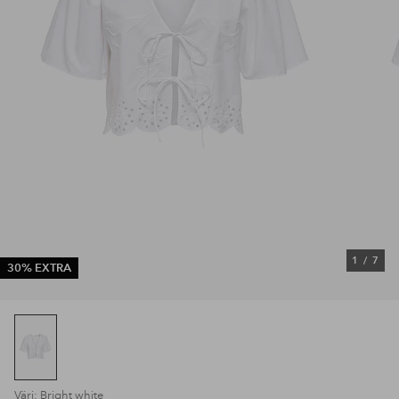
1
/
7
30% EXTRA
Väri: Bright white