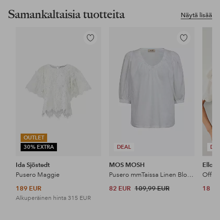
Samankaltaisia tuotteita
Näytä lisää
Lisää
Lisää
suosikkeihin
suosikkeihin
OUTLET
30% EXTRA
DEAL
DE
Ida Sjöstedt
MOS MOSH
Ellos 
Pusero Maggie
Pusero mmTaissa Linen Blouse
Off s
189 EUR
82 EUR
109,99 EUR
18 E
Alkuperäinen hinta
315 EUR