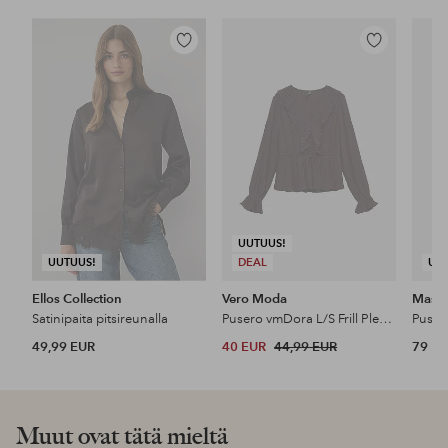
Lisää
Lisää
suosikkeihin
suosikkeihin
UUTUUS!
UUTUUS!
DEAL
UU
Ellos Collection
Vero Moda
Masai
Satinipaita pitsireunalla
Pusero vmDora L/S Frill Pleat Top
Puser
49,99 EUR
40 EUR
44,99 EUR
79 E
Muut ovat tätä mieltä