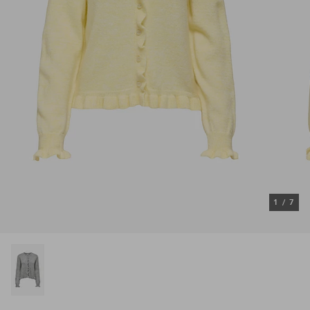
1
/
7