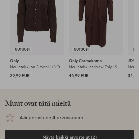
UUTUUS!
UUTUUS!
UU
Only
Only Carmakoma
JDY
Neuletakki onlSimoni L/S O-neck Knt N
Neuletakki carNew Esly LS Open Long Cardigan
29,99 EUR
46,99 EUR
34,99
Muut ovat tätä mieltä
4.5
perustuen
4
arvosanaan
Näytä kaikki arvostelut (2)