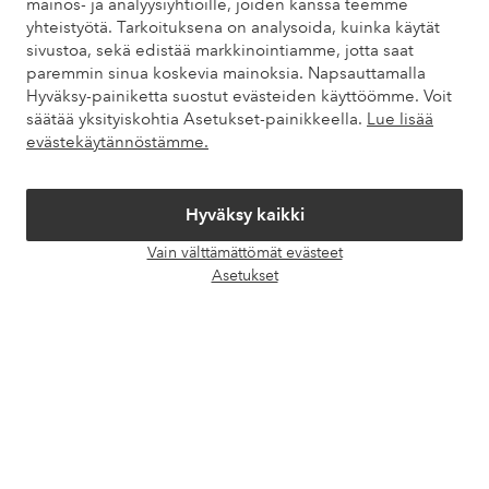
mainos- ja analyysiyhtiöille, joiden kanssa teemme
yhteistyötä. Tarkoituksena on analysoida, kuinka käytät
Tietoa Elloksesta
sivustoa, sekä edistää markkinointiamme, jotta saat
paremmin sinua koskevia mainoksia. Napsauttamalla
Hyväksy-painiketta suostut evästeiden käyttöömme. Voit
Palvelumme
säätää yksityiskohtia Asetukset-painikkeella.
Lue lisää
evästekäytännöstämme.
Ehdot
Hyväksy kaikki
Ystävät
Vain välttämättömät evästeet
Avaa
Asetukset
chat-
laati
Turvalliset maksut – maksa nyt tai erissä
Haluatko tietää
lisää maksuvaihtoehdoistamme
?
elpy
elpy