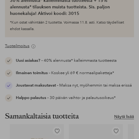
30% alennusta* kalleimmasta tuotteesta + 15%
alennusta* tilauksen muista tuotteista. Sis. paljon
huonekaluja! Aktivoi koodi: 3015
*Kun ostat vähintään 2 tuotetta. Voimassa 11.8. asti. Katso täydelliset
ehdot kassalla.
Tuoteilmoitus
Uusi asiakas?
– 40% alennusta* kalleimmasta tuotteesta
Ilmainen toimitus
– Koskee yli 69 € normaalipaketteja*
Joustavat maksutavat
– Maksa nyt, myöhemmin tai maksa erissä
Helppo palautus
– 30 päivän vaihto- ja palautusoikeus*
Samankaltaisia tuotteita
Näytä lisää
Lisää
Lisää