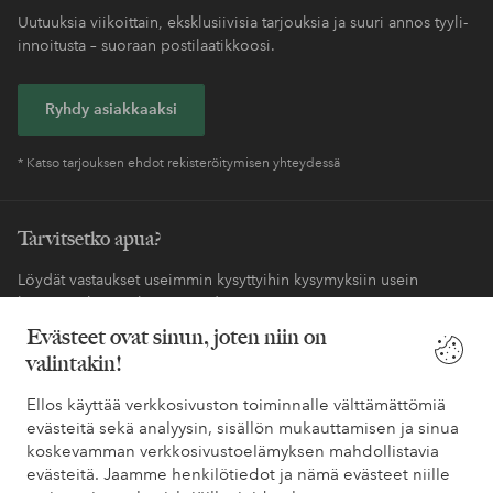
Uutuuksia viikoittain, eksklusiivisia tarjouksia ja suuri annos tyyli-
innoitusta – suoraan postilaatikkoosi.
Ryhdy asiakkaaksi
* Katso tarjouksen ehdot rekisteröitymisen yhteydessä
Tarvitsetko apua?
Löydät vastaukset useimmin kysyttyihin kysymyksiin usein
kysytyistä kysymyksistä. Löydät myös tietoa siitä, miten voit ottaa
meihin yhteyttä.
Evästeet ovat sinun, joten niin on
valintakin!
Asiakaspalvelu
Tilaukset
Maksutavat
Toim
Ellos käyttää verkkosivuston toiminnalle välttämättömiä
evästeitä sekä analyysin, sisällön mukauttamisen ja sinua
koskevamman verkkosivustoelämyksen mahdollistavia
Omat sivut
evästeitä. Jaamme henkilötiedot ja nämä evästeet niille