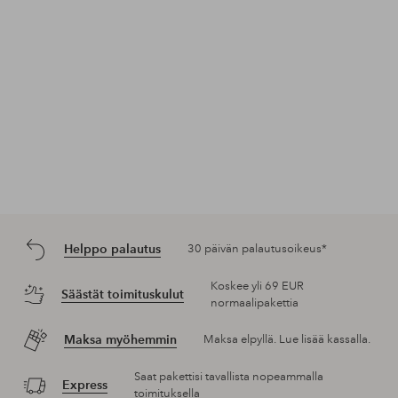
Helppo palautus
30 päivän palautusoikeus*
Koskee yli 69 EUR
Säästät toimituskulut
normaalipakettia
Maksa myöhemmin
Maksa elpyllä. Lue lisää kassalla.
Saat pakettisi tavallista nopeammalla
Express
toimituksella