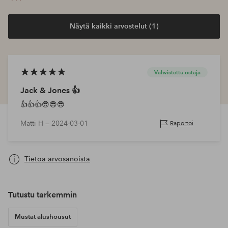
Näytä kaikki arvostelut (1)
Vahvistettu ostaja
Jack & Jones 👍
👍👍👍😎😎😎
Matti H —
2024-03-01
Raportoi
Tietoa arvosanoista
Tutustu tarkemmin
Mustat alushousut