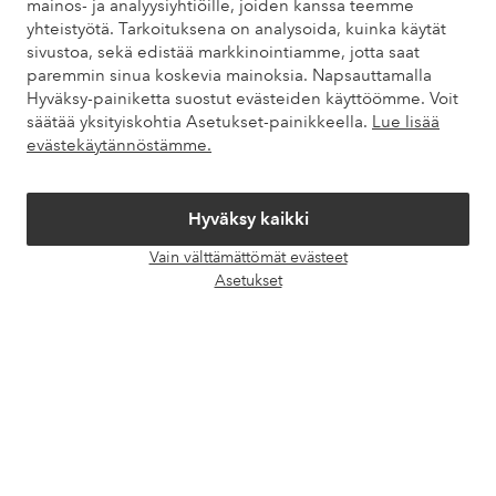
mainos- ja analyysiyhtiöille, joiden kanssa teemme
Asiakaspalvelu
Tilaukset
Maksutavat
Toim
yhteistyötä. Tarkoituksena on analysoida, kuinka käytät
sivustoa, sekä edistää markkinointiamme, jotta saat
paremmin sinua koskevia mainoksia. Napsauttamalla
Hyväksy-painiketta suostut evästeiden käyttöömme. Voit
Omat sivut
säätää yksityiskohtia Asetukset-painikkeella.
Lue lisää
evästekäytännöstämme.
Tietoa Elloksesta
Hyväksy kaikki
Palvelumme
Vain välttämättömät evästeet
Avaa
Asetukset
chat-
Ehdot
laati
Ystävät
Turvalliset maksut – maksa nyt tai erissä
Haluatko tietää
lisää maksuvaihtoehdoistamme
?