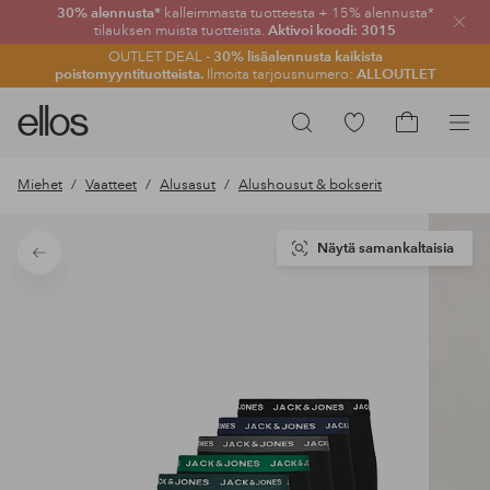
30% alennusta*
kalleimmasta tuotteesta + 15% alennusta*
Sulje
tilauksen muista tuotteista.
Aktivoi koodi: 3015
OUTLET DEAL -
30% lisäalennusta kaikista
poistomyyntituotteista.
Ilmoita tarjousnumero:
ALLOUTLET
Ellos-
Siirry
Hae
logo
merkittyihin
Siirry
–
suosikkituotteisiin
ostoskoriin
Miehet
Vaatteet
Alusasut
Alushousut & bokserit
siirry
aloitussivulle
Näytä samankaltaisia
Takaisin