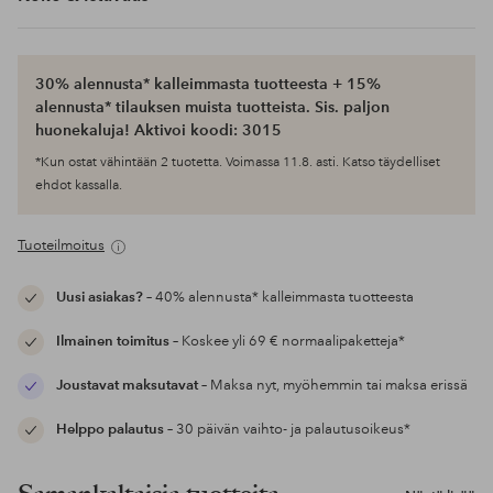
30% alennusta* kalleimmasta tuotteesta + 15%
alennusta* tilauksen muista tuotteista. Sis. paljon
huonekaluja! Aktivoi koodi: 3015
*Kun ostat vähintään 2 tuotetta. Voimassa 11.8. asti. Katso täydelliset
ehdot kassalla.
Tuoteilmoitus
Uusi asiakas?
– 40% alennusta* kalleimmasta tuotteesta
Ilmainen toimitus
– Koskee yli 69 € normaalipaketteja*
Joustavat maksutavat
– Maksa nyt, myöhemmin tai maksa erissä
Helppo palautus
– 30 päivän vaihto- ja palautusoikeus*