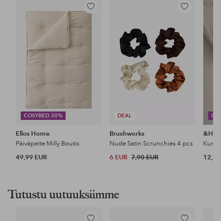
Lisää
Lisää
suosikkeihin
suosikkeihin
COSYBED 30%
DEAL
CO
Ellos Home
Brushworks
&Ho
Päiväpeite Milly Boutis
Nude Satin Scrunchies 4 pcs
49,99 EUR
6 EUR
7,90 EUR
12,99
Tutustu uutuuksiimme