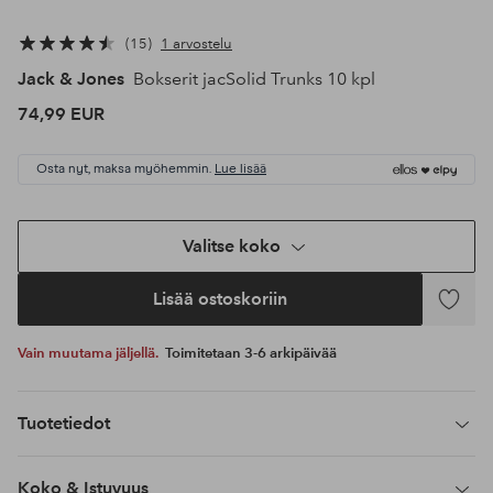
15
1 arvostelu
Jack & Jones
Bokserit jacSolid Trunks 10 kpl
74,99 EUR
Osta nyt, maksa myöhemmin.
Lue lisää
Valitse koko
Lisää ostoskoriin
Lisää
suosikke
Vain muutama jäljellä.
Toimitetaan 3-6 arkipäivää
Tuotetiedot
Koko & Istuvuus