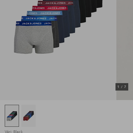
1
/
7
Väri: Black