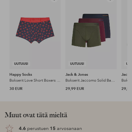
Lisää
Lisää
suosikkeihin
suosikkeihin
UUTUUS!
UUTUUS!
UU
Happy Socks
Jack & Jones
Jack 
Bokserit Love Short Boxers Gift Set 2 kpl
Bokserit Jaccomo Solid Bamboo Trunks 3 kpl
30 EUR
29,99 EUR
29,99
Muut ovat tätä mieltä
4.6
perustuen
15
arvosanaan