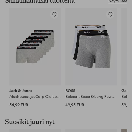
Samankaltaisia tuotteita
Näytä lisää
Lisää
Lisää
suosikkeihin
suosikkeihin
Jack & Jones
BOSS
Gant
Alushousut jacCorp Old Logo Trunks 7 kpl
Bokserit BoxerBrLong Power 3 kpl
Bokser
54,99 EUR
49,95 EUR
59,90
Suosikit juuri nyt