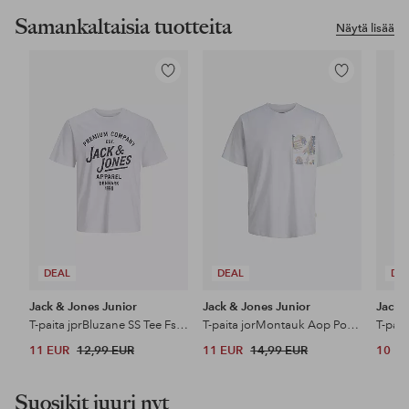
Samankaltaisia tuotteita
Näytä lisää
Lisää
Lisää
suosikkeihin
suosikkeihin
DEAL
DEAL
DE
Jack & Jones Junior
Jack & Jones Junior
Jack 
T-paita jprBluzane SS Tee Fst Jnr
T-paita jorMontauk Aop Pocket Tee CN Jnr
11 EUR
12,99 EUR
11 EUR
14,99 EUR
10 E
Suosikit juuri nyt