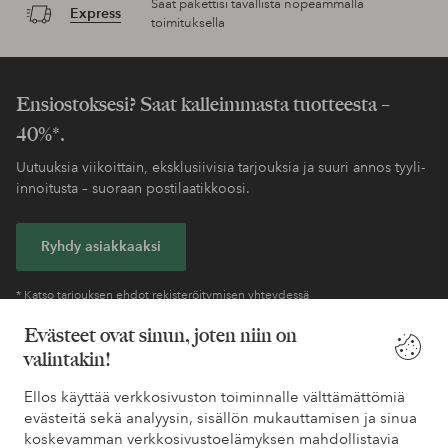
Saat pakettisi tavallista nopeammalla
Express
toimituksella
Ensiostoksesi? Saat kalleimmasta tuotteesta –
40%*.
Uutuuksia viikoittain, eksklusiivisia tarjouksia ja suuri annos tyyli-
innoitusta – suoraan postilaatikkoosi.
Ryhdy asiakkaaksi
* Katso tarjouksen ehdot rekisteröitymisen yhteydessä
Evästeet ovat sinun, joten niin on
valintakin!
Tarvitsetko apua?
Ellos käyttää verkkosivuston toiminnalle välttämättömiä
Löydät vastaukset useimmin kysyttyihin kysymyksiin usein
evästeitä sekä analyysin, sisällön mukauttamisen ja sinua
kysytyistä kysymyksistä. Löydät myös tietoa siitä, miten voit ottaa
koskevamman verkkosivustoelämyksen mahdollistavia
meihin yhteyttä.