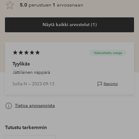
5.0
perustuen
1
arvosanaan
Näytä kaikki arvostelut (1)
Vahvistettu ostaja
Tyylikäs
Jättiläinen näppärä
Sofia N —
2023-09-13
Raportoi
Tietoa arvosanoista
Tutustu tarkemmin