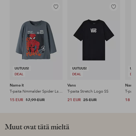
Lisää
Lisää
suosikkeihin
suosikkeihin
UUTUUS!
UUTUUS!
UU
DEAL
DEAL
DE
Name it
Vans
Name 
T-paita Nmmalder Spider Ls Nreg Top Box Mar
T-paita Stretch Logo SS
15 EUR
17,99 EUR
21 EUR
25 EUR
18 E
Muut ovat tätä mieltä