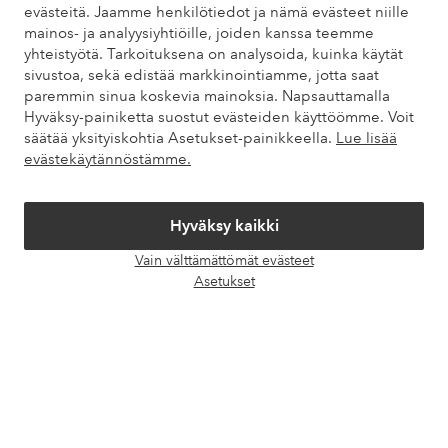
evästeitä. Jaamme henkilötiedot ja nämä evästeet niille
mainos- ja analyysiyhtiöille, joiden kanssa teemme
Asiakaspalvelu
Tilaukset
Maksutavat
Toim
yhteistyötä. Tarkoituksena on analysoida, kuinka käytät
sivustoa, sekä edistää markkinointiamme, jotta saat
paremmin sinua koskevia mainoksia. Napsauttamalla
Hyväksy-painiketta suostut evästeiden käyttöömme. Voit
Omat sivut
säätää yksityiskohtia Asetukset-painikkeella.
Lue lisää
evästekäytännöstämme.
Tietoa Elloksesta
Hyväksy kaikki
Palvelumme
Vain välttämättömät evästeet
Avaa
Asetukset
chat-
Ehdot
laati
Ystävät
Turvalliset maksut – maksa nyt tai erissä