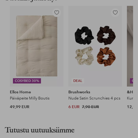
Lisää
Lisää
suosikkeihin
suosikkeihin
COSYBED 30%
DEAL
CO
Ellos Home
Brushworks
&Ho
Päiväpeite Milly Boutis
Nude Satin Scrunchies 4 pcs
49,99 EUR
6 EUR
7,90 EUR
12,99
Tutustu uutuuksiimme