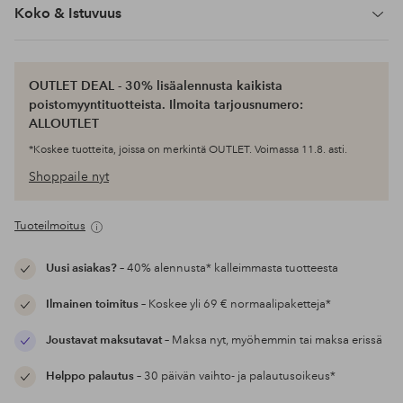
Koko & Istuvuus
OUTLET DEAL - 30% lisäalennusta kaikista
poistomyyntituotteista. Ilmoita tarjousnumero:
ALLOUTLET
*Koskee tuotteita, joissa on merkintä OUTLET. Voimassa 11.8. asti.
Shoppaile nyt
Tuoteilmoitus
Uusi asiakas?
– 40% alennusta* kalleimmasta tuotteesta
Ilmainen toimitus
– Koskee yli 69 € normaalipaketteja*
Joustavat maksutavat
– Maksa nyt, myöhemmin tai maksa erissä
Helppo palautus
– 30 päivän vaihto- ja palautusoikeus*