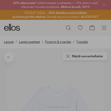
30% alennusta*
kalleimmasta tuotteesta + 15% alennusta*
Sulje
tilauksen muista tuotteista.
Aktivoi koodi: 3015
OUTLET DEAL -
30% lisäalennusta kaikista
poistomyyntituotteista.
Ilmoita tarjousnumero:
ALLOUTLET
Ellos-
Siirry
Hae
logo
merkittyihin
Siirry
–
suosikkituotteisiin
ostoskoriin
Lapset
Lastenvaatteet
Puserot & t-paidat
T-paidat
siirry
aloitussivulle
Näytä samankaltaisia
Takaisin