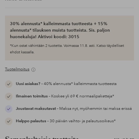
30% alennusta* kalleimmasta tuotteesta + 15%
alennusta* tilauksen muista tuotteista. Sis. paljon
huonekaluja! Aktivoi koodi: 3015
*Kun ostat vähintään 2 tuotetta. Voimassa 11.8. asti. Katso täydelliset
ehdot kassalla.
Tuoteilmoitus
Uusi asiakas?
– 40% alennusta* kalleimmasta tuotteesta
Ilmainen toimitus
– Koskee yli 69 € normaalipaketteja*
Joustavat maksutavat
– Maksa nyt, myöhemmin tai maksa erissä
Helppo palautus
– 30 päivän vaihto- ja palautusoikeus*