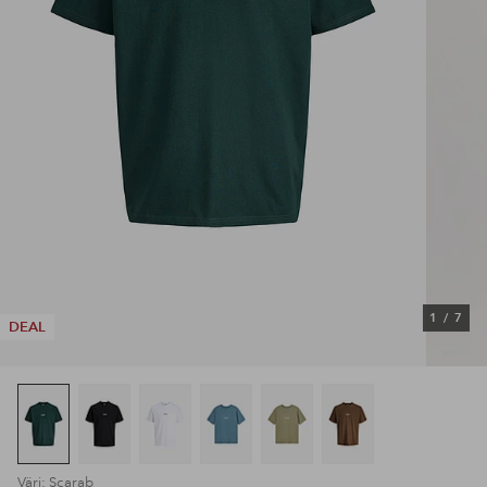
1
/
7
DEAL
Väri: Scarab