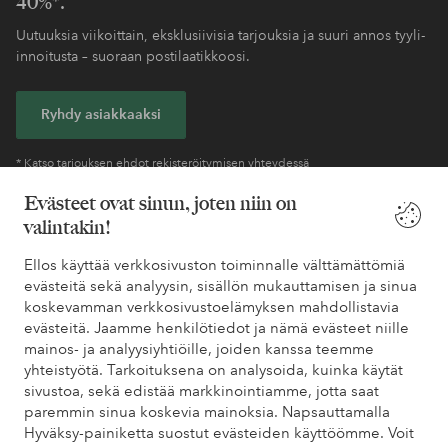
40%*.
Uutuuksia viikoittain, eksklusiivisia tarjouksia ja suuri annos tyyli-
innoitusta – suoraan postilaatikkoosi.
Ryhdy asiakkaaksi
* Katso tarjouksen ehdot rekisteröitymisen yhteydessä
Evästeet ovat sinun, joten niin on
valintakin!
Tarvitsetko apua?
Ellos käyttää verkkosivuston toiminnalle välttämättömiä
Löydät vastaukset useimmin kysyttyihin kysymyksiin usein
evästeitä sekä analyysin, sisällön mukauttamisen ja sinua
kysytyistä kysymyksistä. Löydät myös tietoa siitä, miten voit ottaa
koskevamman verkkosivustoelämyksen mahdollistavia
meihin yhteyttä.
evästeitä. Jaamme henkilötiedot ja nämä evästeet niille
mainos- ja analyysiyhtiöille, joiden kanssa teemme
Asiakaspalvelu
Tilaukset
Maksutavat
Toim
yhteistyötä. Tarkoituksena on analysoida, kuinka käytät
sivustoa, sekä edistää markkinointiamme, jotta saat
paremmin sinua koskevia mainoksia. Napsauttamalla
Hyväksy-painiketta suostut evästeiden käyttöömme. Voit
Omat sivut