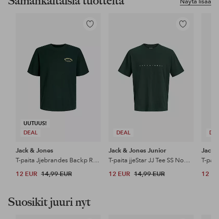
Samankaltaisia tuotteita
Näytä lisää
Lisää
Lisää
suosikkeihin
suosikkeihin
UUTUUS!
DEAL
DEAL
DE
Jack & Jones
Jack & Jones Junior
Jack 
T-paita Jjebrandes Backp Relaxed Tee Ss Sn
T-paita jjeStar JJ Tee SS Noos Jnr
12 EUR
14,99 EUR
12 EUR
14,99 EUR
12 E
Suosikit juuri nyt