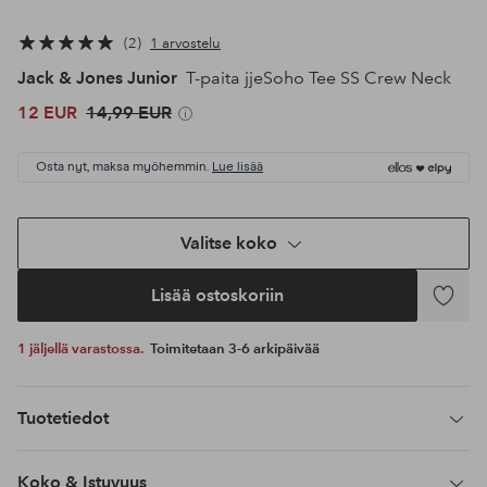
2
1 arvostelu
Jack & Jones Junior
T-paita jjeSoho Tee SS Crew Neck
12 EUR
14,99 EUR
Osta nyt, maksa myöhemmin.
Lue lisää
Valitse koko
Lisää ostoskoriin
Lisää
suosikke
1 jäljellä varastossa.
Toimitetaan 3-6 arkipäivää
Tuotetiedot
Koko & Istuvuus