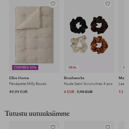
Lisää
Lisää
suosikkeihin
suosikkeihin
COSYBED 30%
DEAL
DE
Ellos Home
Brushworks
Maybe
Päiväpeite Milly Boutis
Nude Satin Scrunchies 4 pcs
49,99 EUR
6 EUR
7,90 EUR
13 E
Tutustu uutuuksiimme