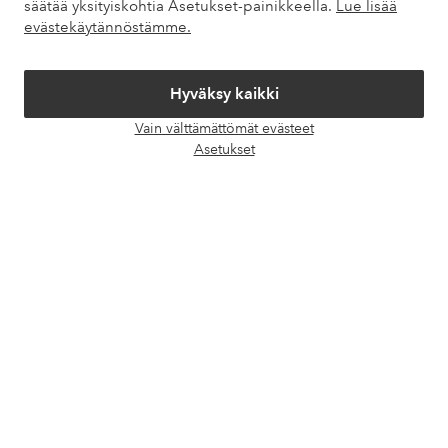
säätää yksityiskohtia Asetukset-painikkeella.
Lue lisää
evästekäytännöstämme.
Tietoa Elloksesta
Hyväksy kaikki
Palvelumme
Vain välttämättömät evästeet
Avaa
Asetukset
chat-
Ehdot
laati
Ystävät
Turvalliset maksut – maksa nyt tai erissä
Haluatko tietää
lisää maksuvaihtoehdoistamme
?
elpy
elpy