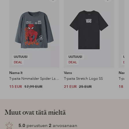
Lisää
Lisää
suosikkeihin
suosikkeihin
UUTUUS!
UUTUUS!
UU
DEAL
DEAL
DE
Name it
Vans
Name 
T-paita Nmmalder Spider Ls Nreg Top Box Mar
T-paita Stretch Logo SS
15 EUR
17,99 EUR
21 EUR
25 EUR
18 E
Muut ovat tätä mieltä
5.0
perustuen
2
arvosanaan