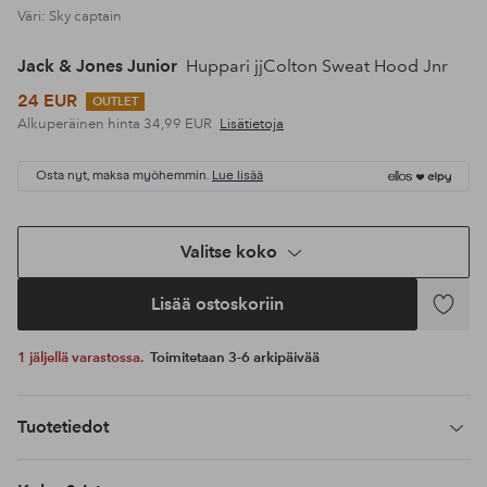
Väri: Sky captain
Jack & Jones Junior
Huppari jjColton Sweat Hood Jnr
24 EUR
OUTLET
Alkuperäinen hinta
34,99 EUR
Lisätietoja
Osta nyt, maksa myöhemmin.
Lue lisää
Valitse koko
Lisää ostoskoriin
Lisää
suosikke
1 jäljellä varastossa.
Toimitetaan 3-6 arkipäivää
Tuotetiedot