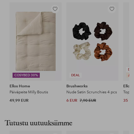
Lisää
Lisää
suosikkeihin
suosikkeihin
DE
COSYBED 30%
DEAL
JES
Ellos Home
Brushworks
Ellos 
Päiväpeite Milly Boutis
Nude Satin Scrunchies 4 pcs
Toppi
49,99 EUR
6 EUR
7,90 EUR
35 E
Tutustu uutuuksiimme