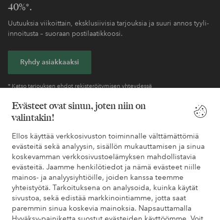
40%*.
Uutuuksia viikoittain, eksklusiivisia tarjouksia ja suuri annos tyyli-
innoitusta – suoraan postilaatikkoosi.
Ryhdy asiakkaaksi
* Katso tarjouksen ehdot rekisteröitymisen yhteydessä
Evästeet ovat sinun, joten niin on
valintakin!
Tarvitsetko apua?
Ellos käyttää verkkosivuston toiminnalle välttämättömiä
Löydät vastaukset useimmin kysyttyihin kysymyksiin usein
evästeitä sekä analyysin, sisällön mukauttamisen ja sinua
kysytyistä kysymyksistä. Löydät myös tietoa siitä, miten voit ottaa
koskevamman verkkosivustoelämyksen mahdollistavia
meihin yhteyttä.
evästeitä. Jaamme henkilötiedot ja nämä evästeet niille
mainos- ja analyysiyhtiöille, joiden kanssa teemme
Asiakaspalvelu
Tilaukset
Maksutavat
Toim
yhteistyötä. Tarkoituksena on analysoida, kuinka käytät
sivustoa, sekä edistää markkinointiamme, jotta saat
paremmin sinua koskevia mainoksia. Napsauttamalla
Hyväksy-painiketta suostut evästeiden käyttöömme. Voit