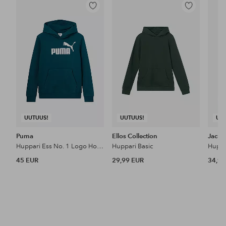
Lisää
Lisää
suosikkeihin
suosikkeihin
UUTUUS!
UUTUUS!
UU
Puma
Ellos Collection
Jack 
Huppari Ess No. 1 Logo Hoodie FL B
Huppari Basic
45 EUR
29,99 EUR
34,99