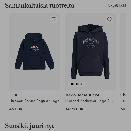
Samankaltaisia tuotteita
Näytä lisää
Lisää
Lisää
suosikkeihin
suosikkeihin
UUTUUS!
FILA
Jack & Jones Junior
Cham
Huppari Benna Regular Logo
Huppari Jjedenver Logo Sweat Hood Sn Jnr
45 EUR
34,99 EUR
50 E
Suosikit juuri nyt