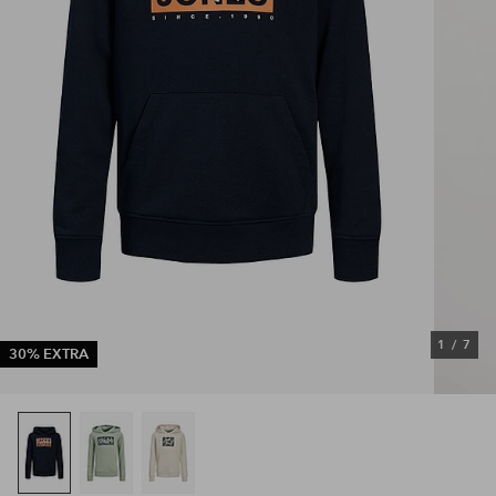
1
/
7
30% EXTRA