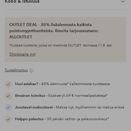
Koko & Istuvuus
OUTLET DEAL - 30% lisäalennusta kaikista
poistomyyntituotteista. Ilmoita tarjousnumero:
ALLOUTLET
*Koskee tuotteita, joissa on merkintä OUTLET. Voimassa 11.8. asti.
Shoppaile nyt
Tuoteilmoitus
Uusi asiakas?
– 40% alennusta* kalleimmasta tuotteesta
Ilmainen toimitus
– Koskee yli 69 € normaalipaketteja*
Joustavat maksutavat
– Maksa nyt, myöhemmin tai maksa erissä
Helppo palautus
– 30 päivän vaihto- ja palautusoikeus*