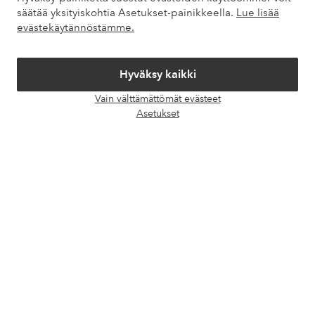
Omat sivut
säätää yksityiskohtia Asetukset-painikkeella.
Lue lisää
evästekäytännöstämme.
Tietoa Elloksesta
Hyväksy kaikki
Palvelumme
Vain välttämättömät evästeet
Avaa
Asetukset
chat-
Ehdot
laati
Ystävät
Turvalliset maksut – maksa nyt tai erissä
Haluatko tietää
lisää maksuvaihtoehdoistamme
?
elpy
elpy