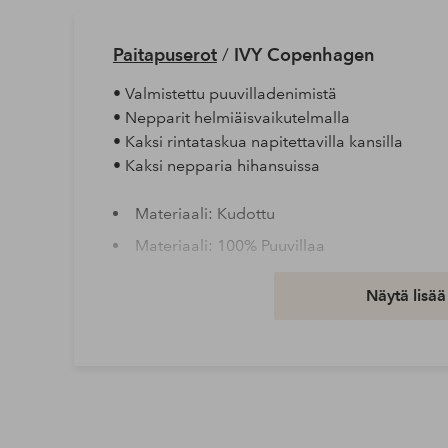
Paitapuserot
/
IVY Copenhagen
• Valmistettu puuvilladenimistä
• Nepparit helmiäisvaikutelmalla
• Kaksi rintataskua napitettavilla kansilla
• Kaksi nepparia hihansuissa
Materiaali: Kudottu
Materiaali: 100% Puuvillaa
Peseminen: Hienopesu 30°
Näytä lisää
Hihan pituus: Pitkät hihat
Tuotenumero: 2005736-01-34
Lataa korkearesoluutioinen kuva