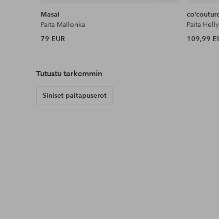
samankaltaisia
Masai
co’coutur
Paita MaIlonka
Paita Hell
79 EUR
109,99 E
Tutustu tarkemmin
Siniset paitapuserot