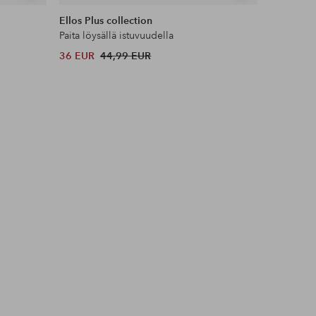
samankaltaisia
samankaltaisia
Ellos Plus collection
By Malin
Paita löysällä istuvuudella
Paita Mal
36 EUR
44,99 EUR
261 EUR