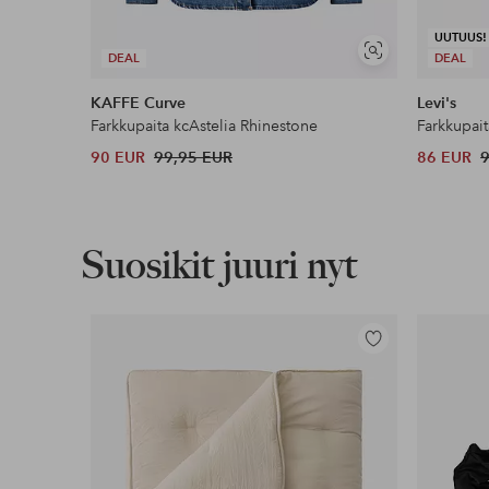
UUTUUS!
Näytä
DEAL
DEAL
samankaltaisia
KAFFE Curve
Levi's
Farkkupaita kcAstelia Rhinestone
Farkkupai
90 EUR
99,95 EUR
86 EUR
Suosikit juuri nyt
Lisää
suosikkeihin