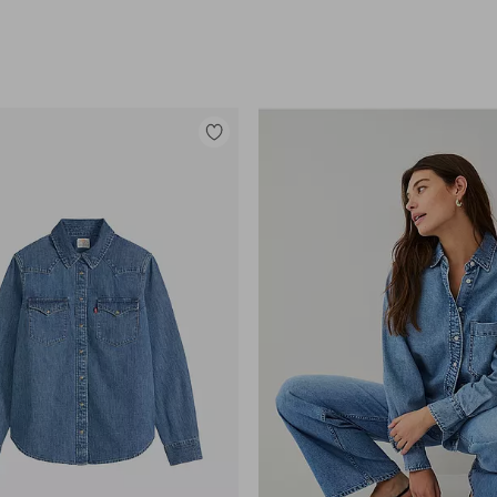
Lisää
suosikkeihin