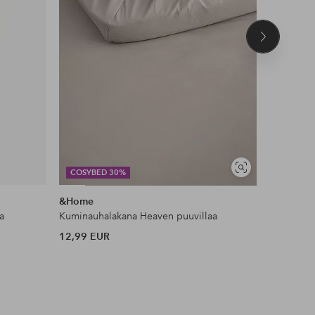
Seuraava
tuote
DEAL
Näytä
COSYBED 30%
JESSICA 
samankaltaisia
&Home
Ellos Col
a
Kuminauhalakana Heaven puuvillaa
Toppi Kiw
12,99 EUR
35 EUR