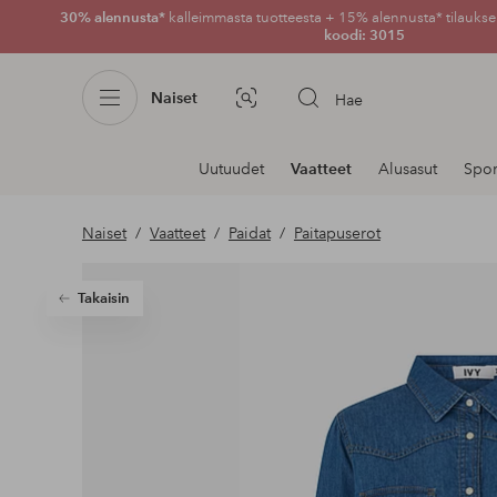
30% alennusta*
kalleimmasta tuotteesta + 15% alennusta* tilauksen
koodi: 3015
Naiset
Hae
Kuvahaku
Navigointi
Uutuudet
Vaatteet
Alusasut
Spor
osastoilla
Naiset
Vaatteet
Paidat
Paitapuserot
Takaisin