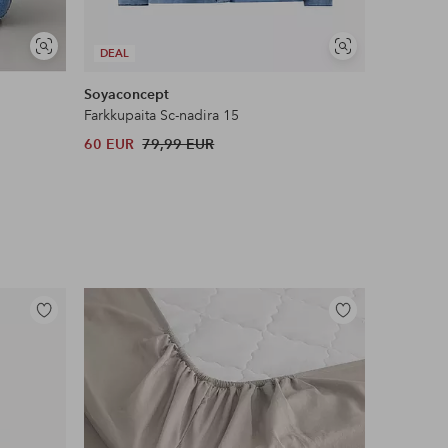
Näytä
Näytä
DEAL
DEAL
samankaltaisia
samankaltaisia
Soyaconcept
pieces
Farkkupaita Sc-nadira 15
Farkkupai
60 EUR
79,99 EUR
37 EUR
Lisää
Lisää
suosikkeihin
suosikkeihin