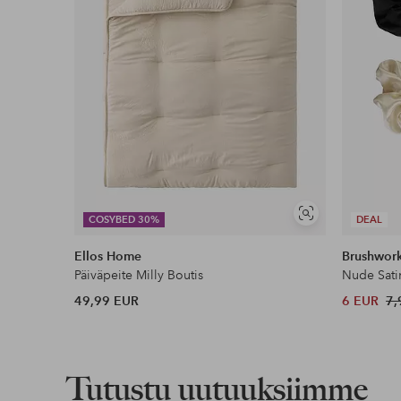
Näytä
COSYBED 30%
DEAL
samankaltaisia
Ellos Home
Brushwor
Päiväpeite Milly Boutis
Nude Sati
49,99 EUR
6 EUR
7,
Tutustu uutuuksiimme