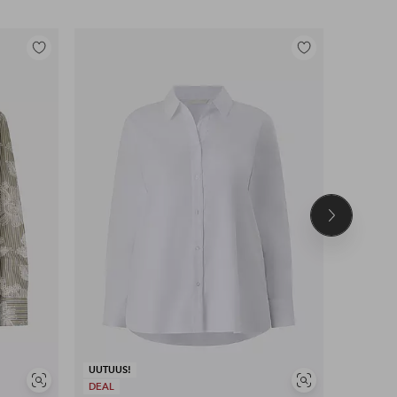
Lisää
Lisää
suosikkeihin
suosikkeihin
Seuraava
tuote
UUTUUS!
UUTUUS!
Näytä
Näytä
DEAL
DEAL