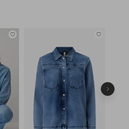
Lisää
Lisää
suosikkeihin
suosikkeihin
Seuraava
tuote