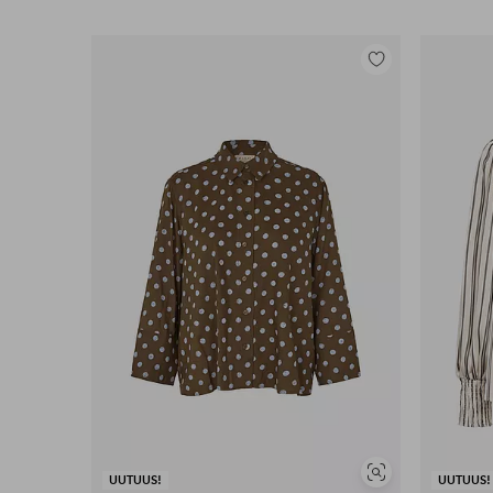
Lisää
suosikkeihin
Näytä
UUTUUS!
UUTUUS!