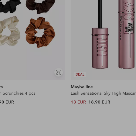
Näytä
DEAL
samankaltaisia
ks
Maybelline
n Scrunchies 4 pcs
Lash Sensational Sky High Mascar
90 EUR
13 EUR
18,90 EUR