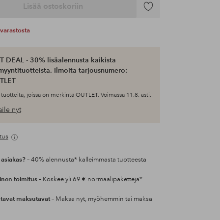
Lisää ostoskoriin
Lisää
suosikkeihin
varastosta
 DEAL - 30% lisäalennusta kaikista
myyntituotteista. Ilmoita tarjousnumero:
TLET
tuotteita, joissa on merkintä OUTLET. Voimassa 11.8. asti.
ile nyt
tus
 asiakas?
– 40% alennusta* kalleimmasta tuotteesta
inen toimitus
– Koskee yli 69 € normaalipaketteja*
tavat maksutavat
– Maksa nyt, myöhemmin tai maksa