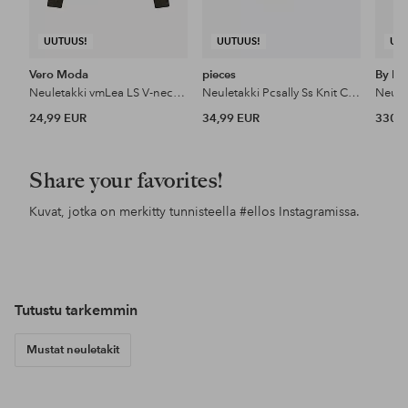
UUTUUS!
UUTUUS!
UU
Vero Moda
pieces
By Ma
Neuletakki vmLea LS V-neck Cuff Cardigan
Neuletakki Pcsally Ss Knit Check Cardigan Bc
24,99 EUR
34,99 EUR
330 
Share your favorites!
Kuvat, jotka on merkitty tunnisteella
#ellos
Instagramissa.
Julkaissut
lotte.vankerckhove.5
Julkaissut
alexiiak
Jul
esp
Tutustu tarkemmin
Mustat neuletakit