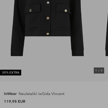
1
/
2
30% EXTRA
InWear
Neuletakki iwGida Vincent
119,95 EUR