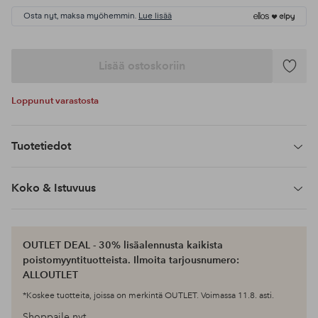
Osta nyt, maksa myöhemmin.
Lue lisää
Lisää ostoskoriin
Lisää
suosikke
Loppunut varastosta
Tuotetiedot
Koko & Istuvuus
OUTLET DEAL - 30% lisäalennusta kaikista
poistomyyntituotteista. Ilmoita tarjousnumero:
ALLOUTLET
*Koskee tuotteita, joissa on merkintä OUTLET. Voimassa 11.8. asti.
Shoppaile nyt