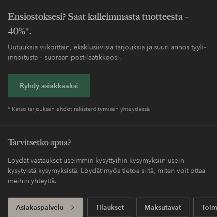
Ensiostoksesi? Saat kalleimmasta tuotteesta –
40%*.
Uutuuksia viikoittain, eksklusiivisia tarjouksia ja suuri annos tyyli-
innoitusta – suoraan postilaatikkoosi.
Ryhdy asiakkaaksi
* Katso tarjouksen ehdot rekisteröitymisen yhteydessä
Tarvitsetko apua?
Löydät vastaukset useimmin kysyttyihin kysymyksiin usein
kysytyistä kysymyksistä. Löydät myös tietoa siitä, miten voit ottaa
meihin yhteyttä.
Asiakaspalvelu
Tilaukset
Maksutavat
Toim