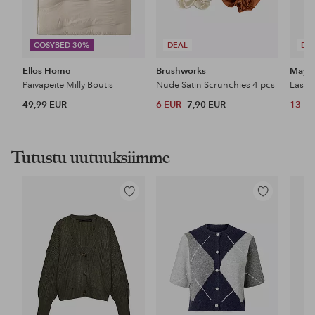
COSYBED 30%
DEAL
DE
Ellos Home
Brushworks
Maybe
Päiväpeite Milly Boutis
Nude Satin Scrunchies 4 pcs
49,99 EUR
6 EUR
7,90 EUR
13 E
Tutustu uutuuksiimme
Lisää
Lisää
suosikkeihin
suosikkeihin