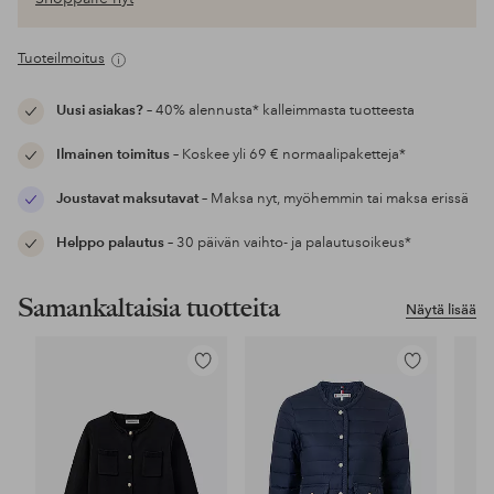
Tuoteilmoitus
Uusi asiakas?
– 40% alennusta* kalleimmasta tuotteesta
Ilmainen toimitus
– Koskee yli 69 € normaalipaketteja*
Joustavat maksutavat
– Maksa nyt, myöhemmin tai maksa erissä
Helppo palautus
– 30 päivän vaihto- ja palautusoikeus*
Samankaltaisia tuotteita
Näytä lisää
Lisää
Lisää
suosikkeihin
suosikkeihin