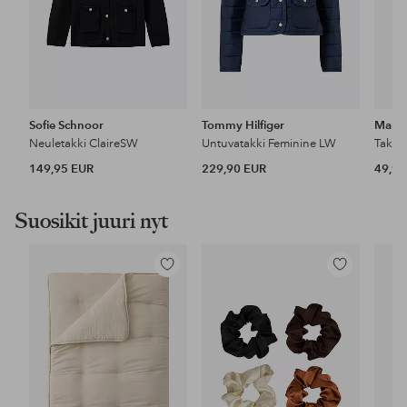
Sofie Schnoor
Tommy Hilfiger
Mang
Neuletakki ClaireSW
Untuvatakki Feminine LW
Takki 
149,95 EUR
229,90 EUR
49,99
Suosikit juuri nyt
Lisää
Lisää
suosikkeihin
suosikkeihin