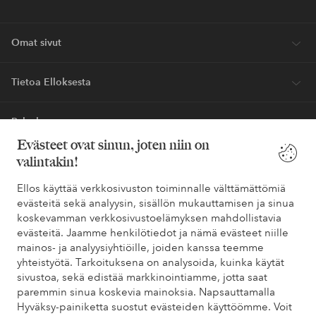
Omat sivut
Tietoa Elloksesta
Palvelumme
Evästeet ovat sinun, joten niin on
valintakin!
Ehdot
Ellos käyttää verkkosivuston toiminnalle välttämättömiä
Ystävät
evästeitä sekä analyysin, sisällön mukauttamisen ja sinua
koskevamman verkkosivustoelämyksen mahdollistavia
evästeitä. Jaamme henkilötiedot ja nämä evästeet niille
mainos- ja analyysiyhtiöille, joiden kanssa teemme
yhteistyötä. Tarkoituksena on analysoida, kuinka käytät
Turvalliset maksut – maksa nyt tai erissä
sivustoa, sekä edistää markkinointiamme, jotta saat
Haluatko tietää
lisää maksuvaihtoehdoistamme
?
paremmin sinua koskevia mainoksia. Napsauttamalla
Hyväksy-painiketta suostut evästeiden käyttöömme. Voit
elpy
elpy